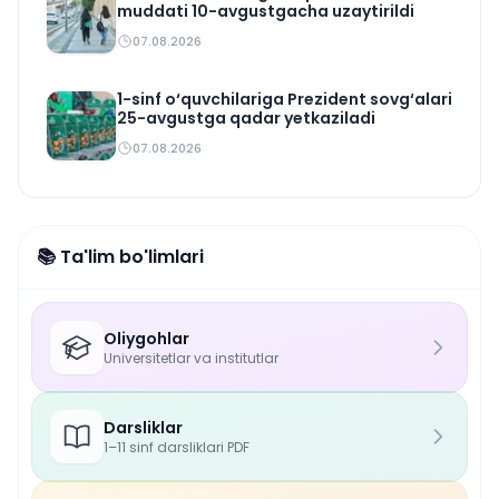
muddati 10-avgustgacha uzaytirildi
07.08.2026
1-sinf o‘quvchilariga Prezident sovg‘alari
25-avgustga qadar yetkaziladi
07.08.2026
📚 Ta'lim bo'limlari
Oliygohlar
Universitetlar va institutlar
Darsliklar
1–11 sinf darsliklari PDF