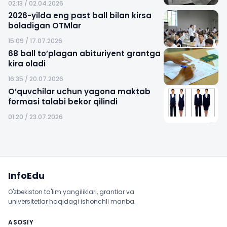
02:13 / 02.04.2026
2026-yilda eng past ball bilan kirsa
boladigan OTMlar
15:09 / 17.07.2026
68 ball to’plagan abituriyent grantga
kira oladi
16:35 / 20.07.2026
O’quvchilar uchun yagona maktab
formasi talabi bekor qilindi
01:20 / 23.07.2026
Sayt xaritasi
InfoEdu
O'zbekiston ta'lim yangiliklari, grantlar va
universitetlar haqidagi ishonchli manba.
ASOSIY