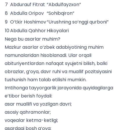
7
Abdurauf Fitrat
“Abdulfayzxon”
8
Abdulla Oripov
“Sohibqiron”
9
O‘tkir Hoshimov
“Urushning so‘nggi qurboni”
10
Abdulla Qahhor
Hikoyalari
Nega bu asarlar muhim?
Mazkur
asarlar o‘zbek adabiyotining muhim
namunalaridan hisoblanadi. Ular orqali
abituriyentlardan nafaqat syujetni bilish, balki
obrazlar, g‘oya, davr ruhi va muallif pozitsiyasini
tushunish ham talab etilishi mumkin.
Imtihonga tayyorgarlik
jarayonida quyidagilarga
e’tibor berish foydali:
asar muallifi va yozilgan davri;
asosiy qahramonlar;
voqealar ketma-ketligi;
asardagi bosh g‘oya;