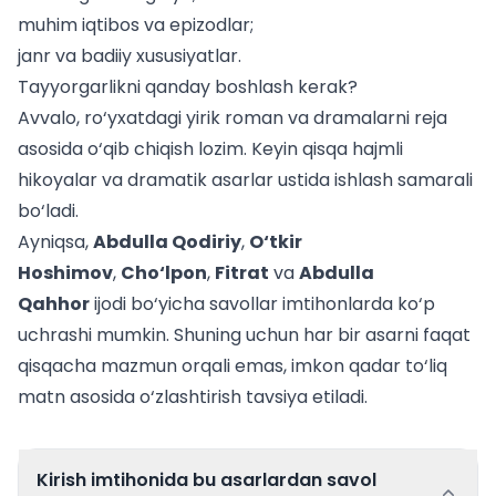
muhim iqtibos va epizodlar;
janr va badiiy xususiyatlar.
Tayyorgarlikni qanday boshlash kerak?
Avvalo, ro‘yxatdagi yirik roman va dramalarni reja
asosida o‘qib chiqish lozim. Keyin qisqa hajmli
hikoyalar va dramatik asarlar ustida ishlash samarali
bo‘ladi.
Ayniqsa,
Abdulla Qodiriy
,
O‘tkir
Hoshimov
,
Cho‘lpon
,
Fitrat
va
Abdulla
Qahhor
ijodi bo‘yicha savollar imtihonlarda ko‘p
uchrashi mumkin. Shuning uchun har bir asarni faqat
qisqacha mazmun orqali emas, imkon qadar to‘liq
matn asosida o‘zlashtirish tavsiya etiladi.
Kirish imtihonida bu asarlardan savol