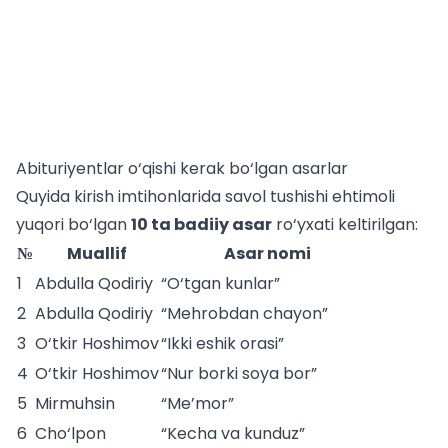
Abituriyentlar o‘qishi kerak bo‘lgan asarlar
Quyida kirish imtihonlarida savol tushishi ehtimoli
yuqori bo‘lgan
10 ta badiiy asar
ro‘yxati keltirilgan:
№
Muallif
Asar nomi
1
Abdulla Qodiriy
“O‘tgan kunlar”
2
Abdulla Qodiriy
“Mehrobdan chayon”
3
O‘tkir Hoshimov
“Ikki eshik orasi”
4
O‘tkir Hoshimov
“Nur borki soya bor”
5
Mirmuhsin
“Me’mor”
6
Cho‘lpon
“Kecha va kunduz”