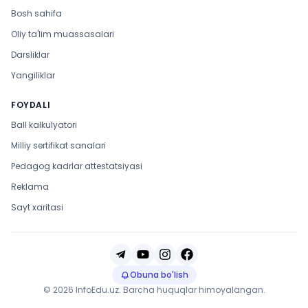
Bosh sahifa
Oliy ta'lim muassasalari
Darsliklar
Yangiliklar
FOYDALI
Ball kalkulyatori
Milliy sertifikat sanalari
Pedagog kadrlar attestatsiyasi
Reklama
Sayt xaritasi
Obuna bo'lish
© 2026 InfoEdu.uz. Barcha huquqlar himoyalangan.