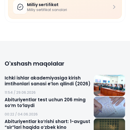
Milliy sertifikat
Milliy sertifikat sanalari
O'xshash maqolalar
Ichki ishlar akademiyasiga kirish
imtihonlari sanasi e’lon qilindi (2026)
11:54 / 29.06.2026
Abituriyentlar test uchun 206 ming
so‘m to‘laydi
00:22 / 04.06.2026
Abituriyentlar ko‘rishi shart: 1-avgust
“sir”lari haqida o‘zbek kino