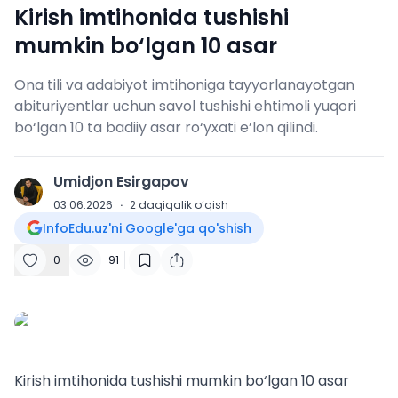
Kirish imtihonida tushishi
mumkin bo‘lgan 10 asar
Ona tili va adabiyot imtihoniga tayyorlanayotgan
abituriyentlar uchun savol tushishi ehtimoli yuqori
bo‘lgan 10 ta badiiy asar ro‘yxati e’lon qilindi.
Umidjon Esirgapov
U
03.06.2026
·
2
daqiqalik o‘qish
InfoEdu.uz'ni Google'ga qo'shish
0
91
Kirish imtihonida tushishi mumkin bo‘lgan 10 asar