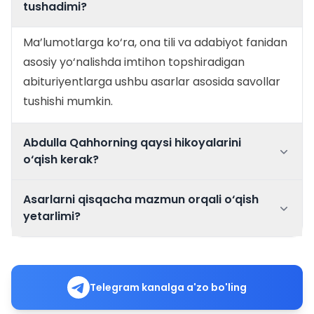
tushadimi?
Ma’lumotlarga ko‘ra, ona tili va adabiyot fanidan
asosiy yo‘nalishda imtihon topshiradigan
abituriyentlarga ushbu asarlar asosida savollar
tushishi mumkin.
Abdulla Qahhorning qaysi hikoyalarini
o‘qish kerak?
Asarlarni qisqacha mazmun orqali o‘qish
yetarlimi?
Telegram kanalga a'zo bo'ling