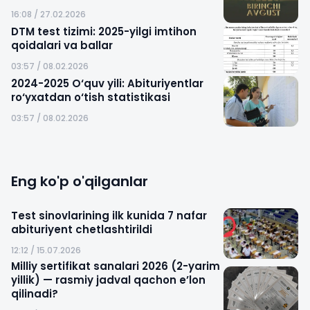
16:08 / 27.02.2026
DTM test tizimi: 2025-yilgi imtihon
qoidalari va ballar
03:57 / 08.02.2026
2024-2025 O‘quv yili: Abituriyentlar
ro‘yxatdan o‘tish statistikasi
03:57 / 08.02.2026
Eng ko'p o'qilganlar
Test sinovlarining ilk kunida 7 nafar
abituriyent chetlashtirildi
12:12 / 15.07.2026
Milliy sertifikat sanalari 2026 (2-yarim
yillik) — rasmiy jadval qachon e’lon
qilinadi?