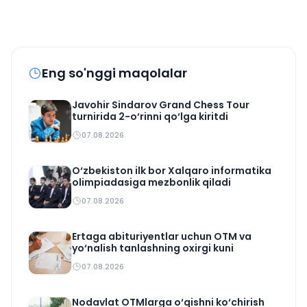
Eng so'nggi maqolalar
Javohir Sindarov Grand Chess Tour
turnirida 2-o‘rinni qo‘lga kiritdi
07.08.2026
O‘zbekiston ilk bor Xalqaro informatika
olimpiadasiga mezbonlik qiladi
07.08.2026
Ertaga abituriyentlar uchun OTM va
yo‘nalish tanlashning oxirgi kuni
07.08.2026
Nodavlat OTMlarga o‘qishni ko‘chirish