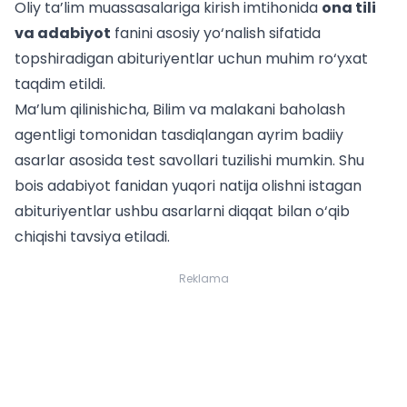
Oliy ta’lim muassasalariga kirish imtihonida
ona tili
va adabiyot
fanini asosiy yo‘nalish sifatida
topshiradigan abituriyentlar uchun muhim ro‘yxat
taqdim etildi.
Ma’lum qilinishicha, Bilim va malakani baholash
agentligi tomonidan tasdiqlangan ayrim badiiy
asarlar asosida test savollari tuzilishi mumkin. Shu
bois adabiyot fanidan yuqori natija olishni istagan
abituriyentlar ushbu asarlarni diqqat bilan o‘qib
chiqishi tavsiya etiladi.
Reklama