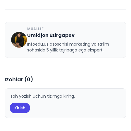
MUALLIF
Umidjon Esirgapov
U
Infoedu.uz asoschisi marketing va ta’lim
sohasida 5 yillik tajribaga ega ekspert.
Izohlar (
0
)
Izoh yozish uchun tizimga kiring.
Kirish