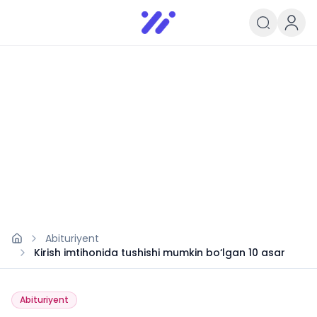
Infoedu
Ta&#039;lim xabarlari va yangili
Abituriyent
Kirish imtihonida tushishi mumkin bo‘lgan 10 asar
Abituriyent