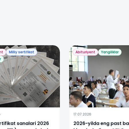
nt
Milliy sertifikat
Abituriyent
Yangiliklar
r
6
17.07.2026
ertifikat sanalari 2026
2026-yilda eng past bal