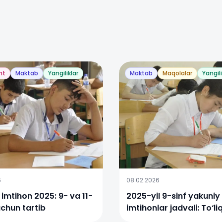
nt
Maktab
Yangiliklar
Maktab
Maqolalar
Yangili
6
08.02.2026
 imtihon 2025: 9- va 11-
2025-yil 9-sinf yakuniy
uchun tartib
imtihonlar jadvali: To‘li
ma’lumot