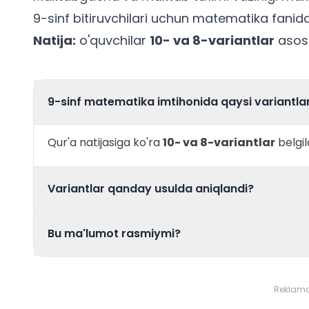
9-sinf bitiruvchilari uchun matematika fanidan
Natija:
o'quvchilar
10- va 8-variantlar
asosi
9-sinf matematika imtihonida qaysi variantlar
Qur'a natijasiga ko'ra
10- va 8-variantlar
belgil
Variantlar qanday usulda aniqlandi?
ochiq qur
Bu ma'lumot rasmiymi?
Reklam