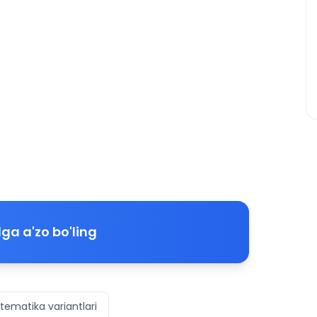
ga a'zo bo'ling
ematika variantlari