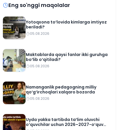
Eng so'nggi maqolalar
Yotoqxona to‘lovida kimlarga imtiyoz
beriladi?
05.08.2026
Maktablarda qaysi fanlar ikki guruhga
bo‘lib o‘qitiladi?
05.08.2026
Namanganlik pedagogning milliy
qo‘g‘irchoqlari xalqaro bozorda
05.08.2026
Uyda yakka tartibda ta‘lim oluvchi
o‘quvchilar uchun 2026–2027-o‘quv
rejasi tasdiqlandi