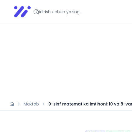
Infoedu
Ta&#039;lim xabarlari va yangiliklari
Maktab
9-sinf matematika imtihoni: 10 va 8-var