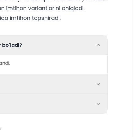
 imtihon variantlarini aniqladi.
da imtihon topshiradi.
 bo'ladi?
andi.
'a tashlash
a