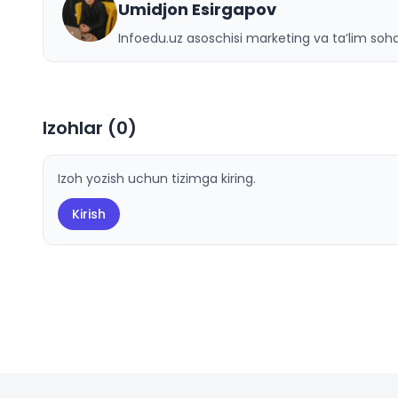
Umidjon Esirgapov
U
Infoedu.uz asoschisi marketing va ta’lim sohas
Izohlar (
0
)
Izoh yozish uchun tizimga kiring.
Kirish