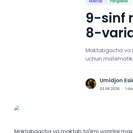
Maktab
Yangiliklar
9-sinf 
8-varia
Maktabgacha va mak
uchun matematika i
Umidjon Es
U
03.06.2026
·
1
daq
Maktabgacha va maktab ta'limi vazirligi maxsu