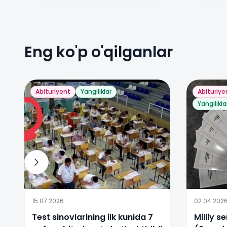
Eng ko'p o'qilganlar
Abituriyent
Yangiliklar
Abituriye
Yangilikla
15.07.2026
02.04.202
Test sinovlarining ilk kunida 7
Milliy s