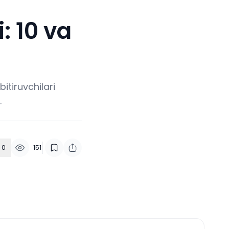
: 10 va
itiruvchilari
.
0
151