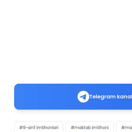
Telegram kanal
#9-sinf imtihonlari
#maktab imtihoni
#mat