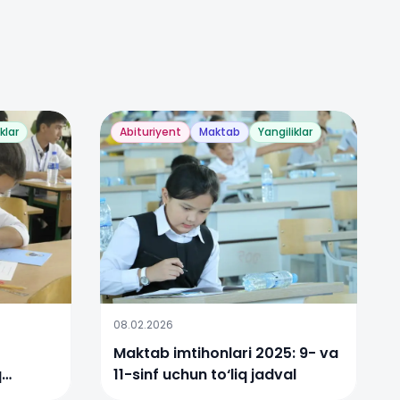
klar
Abituriyent
Maktab
Yangiliklar
08.02.2026
Maktab imtihonlari 2025: 9- va
q
11-sinf uchun to‘liq jadval