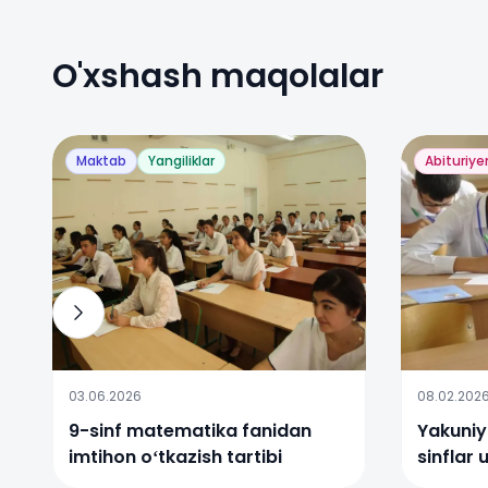
O'xshash maqolalar
Maktab
Yangiliklar
Abituriye
03.06.2026
08.02.202
9-sinf matematika fanidan
Yakuniy
imtihon oʻtkazish tartibi
sinflar 