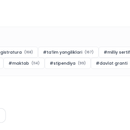
gistratura
#
ta’lim yangiliklari
#
milliy serti
(
168
)
(
167
)
#
maktab
#
stipendiya
#
davlat granti
(
114
)
(
99
)