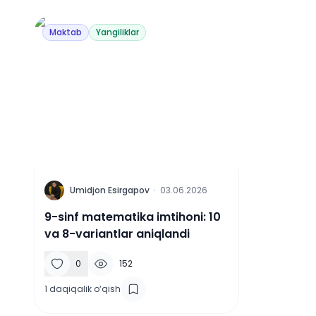
Maktab
Yangiliklar
U
Umidjon Esirgapov
·
03.06.2026
9-sinf matematika imtihoni: 10
va 8-variantlar aniqlandi
0
152
1
daqiqalik o‘qish