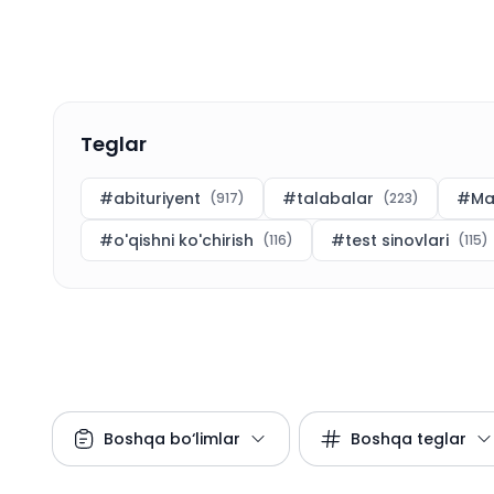
Teglar
#
abituriyent
#
talabalar
#
Ma
(
917
)
(
223
)
#
o'qishni ko'chirish
#
test sinovlari
(
116
)
(
115
)
Boshqa bo‘limlar
Boshqa teglar