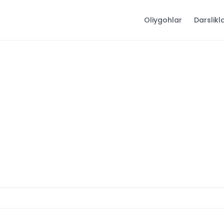
Oliygohlar
Darslikl