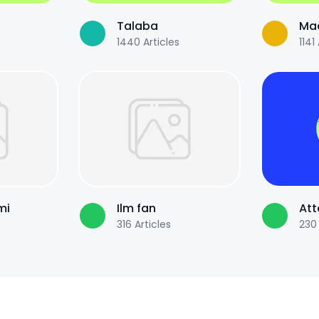
Talaba
Maq
1440
Articles
1141
mi
Ilm fan
Att
316
Articles
230