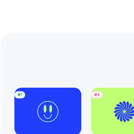
#1
#2