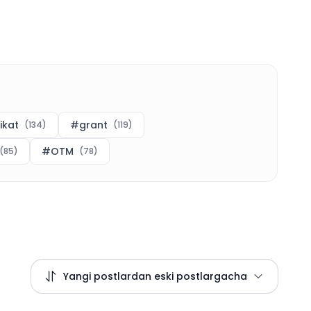
fikat
#
grant
(
134
)
(
119
)
#
OTM
(
85
)
(
78
)
Yangi postlardan eski postlargacha