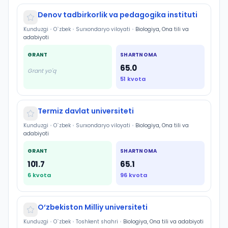
Denov tadbirkorlik va pedagogika instituti
Kunduzgi
•
O`zbek
•
Surxondaryo viloyati
•
Biologiya, Ona tili va
adabiyoti
GRANT
SHARTNOMA
65.0
Grant yo'q
51
kvota
Termiz davlat universiteti
Kunduzgi
•
O`zbek
•
Surxondaryo viloyati
•
Biologiya, Ona tili va
adabiyoti
GRANT
SHARTNOMA
101.7
65.1
6
kvota
96
kvota
O‘zbekiston Milliy universiteti
Kunduzgi
•
O`zbek
•
Toshkent shahri
•
Biologiya, Ona tili va adabiyoti