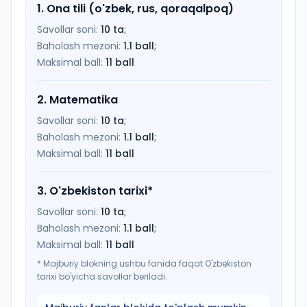
1
.
Ona tili (o'zbek, rus, qoraqalpoq)
Savollar soni:
10
ta
;
Baholash mezoni:
1.1
ball
;
Maksimal ball:
11
ball
2
.
Matematika
Savollar soni:
10
ta
;
Baholash mezoni:
1.1
ball
;
Maksimal ball:
11
ball
3
.
O'zbekiston tarixi
*
Savollar soni:
10
ta
;
Baholash mezoni:
1.1
ball
;
Maksimal ball:
11
ball
*
Majburiy blokning ushbu fanida faqat O'zbekiston
tarixi bo'yicha savollar beriladi.