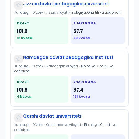
Jizzax davlat pedagogika universiteti
Kunduzgi
•
O`zbek
•
Jizzax viloyati
•
Biologiya, Ona tili va adabiyoti
GRANT
SHARTNOMA
101.6
67.7
12
kvota
88
kvota
Namangan davlat pedagogika instituti
Kunduzgi
•
O`zbek
•
Namangan viloyati
•
Biologiya, Ona tili va
adabiyoti
GRANT
SHARTNOMA
101.8
67.4
4
kvota
121
kvota
Qarshi davlat universiteti
Kunduzgi
•
O`zbek
•
Qashqadaryo viloyati
•
Biologiya, Ona tili va
adabiyoti