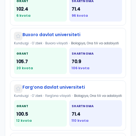
GRANT
SHARTNOMA
102.4
71.4
6
kvota
96
kvota
Buxoro davlat universiteti
Kunduzgi
•
O`zbek
•
Buxoro viloyati
•
Biologiya, Ona tili va adabiyoti
GRANT
SHARTNOMA
105.7
70.9
20
kvota
106
kvota
Farg‘ona davlat universiteti
Kunduzgi
•
O`zbek
•
Farg'ona viloyati
•
Biologiya, Ona tili va adabiyoti
GRANT
SHARTNOMA
100.5
71.4
12
kvota
110
kvota