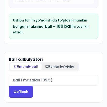
Ushbu ta'lim yo'nalishida to'plash mumkin
189
ball
bo'lgan maksimal ball —
ni tashkil
etadi.
Ball kalkulyatori
Umumiy ball
Fanlar bo'yicha
Qo'llash