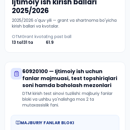
Ijtimoiy ish kirish ballari
2025/2026
2025
/
2026
o'quv yili — grant va shartnoma bo'yicha
kirish ballari va kvotalar.
OTM
Grant kvota
Eng past ball
13
ta
131
ta
61.9
60920100
—
Ijtimoiy ish
uchun
fanlar majmuasi, test topshiriqlari
soni hamda baholash mezonlari
DTM kirish test sinovi tuzilishi: majburiy fanlar
bloki va ushbu yo'nalishga mos 2 ta
mutaxassislik fani.
MAJBURIY FANLAR BLOKI