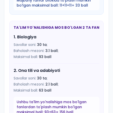
Majburiy fanlar blokida to'plash mumkin
bo'lgan maksimal ball:
11+11+11= 33 ball
TA'LIM YO'NALISHIGA MOS BO'LGAN 2 TA FAN
1
.
Biologiya
Savollar soni:
30
ta
;
Baholash mezoni:
3.1
ball
;
Maksimal ball:
93
ball
2
.
Ona tili va adabiyoti
Savollar soni:
30
ta
;
Baholash mezoni:
2.1
ball
;
Maksimal ball:
63
ball
Ushbu ta'lim yo'nalishiga mos bo'lgan
fanlardan to'plash mumkin bo'lgan
maksimal ball:
93+63= 156 ball