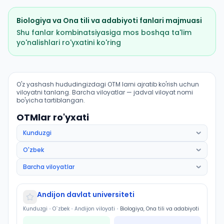
Biologiya
va
Ona tili va adabiyoti
fanlari majmuasi
Shu fanlar kombinatsiyasiga mos boshqa ta'lim
yo'nalishlari ro'yxatini ko'ring
Ijtimoiy ish: OTM lar bo'yicha kirish ballari va kvotalar
O'z yashash hududingizdagi OTM larni ajratib ko'rish uchun
viloyatni tanlang. Barcha viloyatlar — jadval viloyat nomi
bo'yicha tartiblangan.
OTMlar ro'yxati
Andijon davlat universiteti
Kunduzgi
•
O`zbek
•
Andijon viloyati
•
Biologiya, Ona tili va adabiyoti