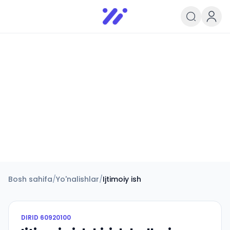
Infoedu
Ta&#039;lim xabarlari va yangili
Bosh sahifa
/
Yo'nalishlar
/
Ijtimoiy ish
DIRID
60920100