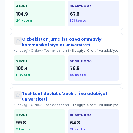
GRANT
SHARTNOMA
104.9
67.6
24
kvota
101
kvota
O‘zbekiston jurnalistika va ommaviy
kommunikatsiyalar universiteti
Kunduzgi
•
O`zbek
•
Toshkent shahri
•
Biologiya, Ona tili va adabiyoti
GRANT
SHARTNOMA
100.4
76.6
11
kvota
89
kvota
Toshkent davlat o‘zbek tili va adabiyoti
universiteti
Kunduzgi
•
O`zbek
•
Toshkent shahri
•
Biologiya, Ona tili va adabiyoti
GRANT
SHARTNOMA
99.8
64.3
9
kvota
91
kvota