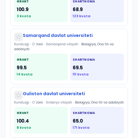
GRANT
SHARTNOMA
100.9
68.9
3
kvota
123
kvota
Samarqand davlat universiteti
Kunduzgi
•
O`zbek
•
Samarqand viloyati
•
Biologiya, Ona tili va
adabiyoti
GRANT
SHARTNOMA
99.5
69.5
14
kvota
111
kvota
Guliston davlat universiteti
Kunduzgi
•
O`zbek
•
Sirdaryo viloyati
•
Biologiya, Ona tili va adabiyoti
GRANT
SHARTNOMA
100.4
65.0
8
kvota
171
kvota