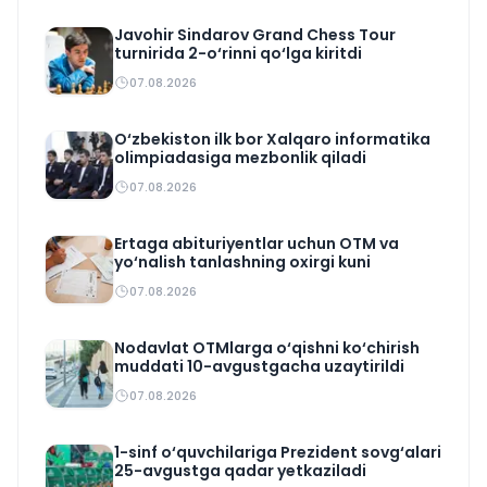
Javohir Sindarov Grand Chess Tour
turnirida 2-o‘rinni qo‘lga kiritdi
07.08.2026
O‘zbekiston ilk bor Xalqaro informatika
olimpiadasiga mezbonlik qiladi
07.08.2026
Ertaga abituriyentlar uchun OTM va
yo‘nalish tanlashning oxirgi kuni
07.08.2026
Nodavlat OTMlarga o‘qishni ko‘chirish
muddati 10-avgustgacha uzaytirildi
07.08.2026
1-sinf o‘quvchilariga Prezident sovg‘alari
25-avgustga qadar yetkaziladi