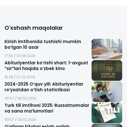
O'xshash maqolalar
Kirish imtihonida tushishi mumkin
bo‘lgan 10 asar
17:53 / 03.06.2026
Abituriyentlar ko‘rishi shart: 1-avgust
“sir”lari haqida o‘zbek kino
16:08 / 27.02.2026
2024-2025 O‘quv yili: Abituriyentlar
ro‘yxatdan o‘tish statistikasi
03:57 / 08.02.2026
Turk tili imtihoni 2025: Ruxsatnomalar
va sana ma’lumotlari
03:57 / 08.02.2026
O‘qilgan kitobni eslab qolish: