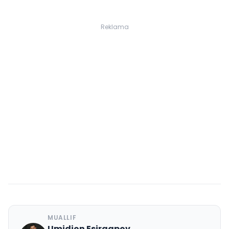
Reklama
MUALLIF
Umidjon Esirgapov