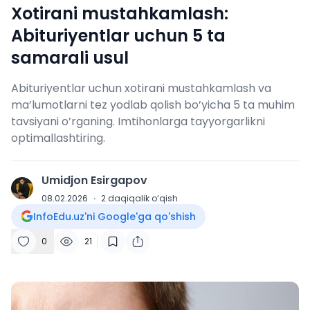
Xotirani mustahkamlash:
Abituriyentlar uchun 5 ta
samarali usul
Abituriyentlar uchun xotirani mustahkamlash va
ma’lumotlarni tez yodlab qolish bo’yicha 5 ta muhim
tavsiyani o’rganing. Imtihonlarga tayyorgarlikni
optimallashtiring.
Umidjon Esirgapov
U
08.02.2026
·
2
daqiqalik o‘qish
InfoEdu.uz'ni Google'ga qo'shish
0
21