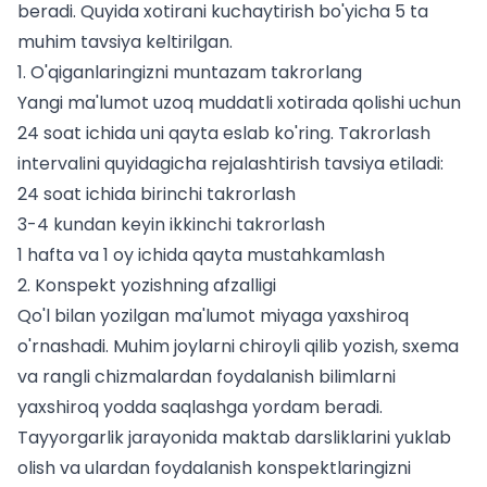
beradi. Quyida xotirani kuchaytirish bo'yicha 5 ta
muhim tavsiya keltirilgan.
1. O'qiganlaringizni muntazam takrorlang
Yangi ma'lumot uzoq muddatli xotirada qolishi uchun
24 soat ichida uni qayta eslab ko'ring. Takrorlash
intervalini quyidagicha rejalashtirish tavsiya etiladi:
24 soat ichida birinchi takrorlash
3-4 kundan keyin ikkinchi takrorlash
1 hafta va 1 oy ichida qayta mustahkamlash
2. Konspekt yozishning afzalligi
Qo'l bilan yozilgan ma'lumot miyaga yaxshiroq
o'rnashadi. Muhim joylarni chiroyli qilib yozish, sxema
va rangli chizmalardan foydalanish bilimlarni
yaxshiroq yodda saqlashga yordam beradi.
Tayyorgarlik jarayonida
maktab darsliklarini yuklab
olish
va ulardan foydalanish konspektlaringizni