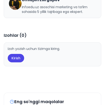
U
Infoedu.uz asoschisi marketing va ta’lim
sohasida 5 yillik tajribaga ega ekspert.
Izohlar (
0
)
Izoh yozish uchun tizimga kiring.
Kirish
Eng so'nggi maqolalar