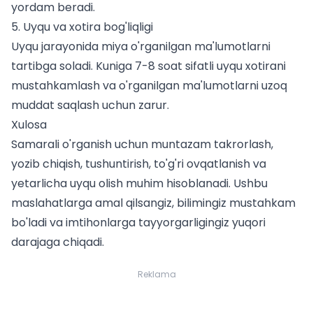
yordam beradi.
5. Uyqu va xotira bog'liqligi
Uyqu jarayonida miya o'rganilgan ma'lumotlarni
tartibga soladi. Kuniga 7-8 soat sifatli uyqu xotirani
mustahkamlash va o'rganilgan ma'lumotlarni uzoq
muddat saqlash uchun zarur.
Xulosa
Samarali o'rganish uchun muntazam takrorlash,
yozib chiqish, tushuntirish, to'g'ri ovqatlanish va
yetarlicha uyqu olish muhim hisoblanadi. Ushbu
maslahatlarga amal qilsangiz, bilimingiz mustahkam
bo'ladi va imtihonlarga tayyorgarligingiz yuqori
darajaga chiqadi.
Reklama