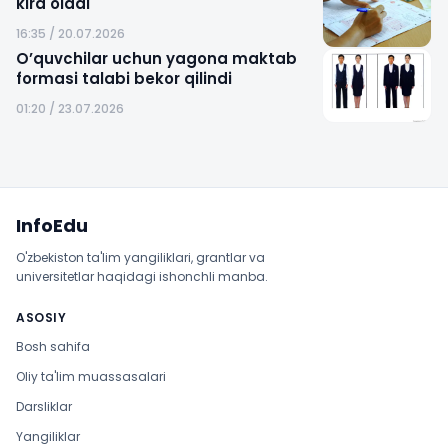
kira oladi
16:35 / 20.07.2026
O’quvchilar uchun yagona maktab
formasi talabi bekor qilindi
01:20 / 23.07.2026
Sayt xaritasi
InfoEdu
O'zbekiston ta'lim yangiliklari, grantlar va
universitetlar haqidagi ishonchli manba.
ASOSIY
Bosh sahifa
Oliy ta'lim muassasalari
Darsliklar
Yangiliklar