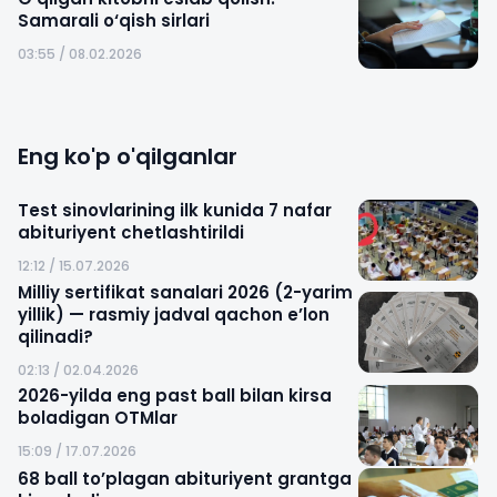
Samarali o‘qish sirlari
03:55 / 08.02.2026
Eng ko'p o'qilganlar
Test sinovlarining ilk kunida 7 nafar
abituriyent chetlashtirildi
12:12 / 15.07.2026
Milliy sertifikat sanalari 2026 (2-yarim
yillik) — rasmiy jadval qachon e’lon
qilinadi?
02:13 / 02.04.2026
2026-yilda eng past ball bilan kirsa
boladigan OTMlar
15:09 / 17.07.2026
68 ball to’plagan abituriyent grantga