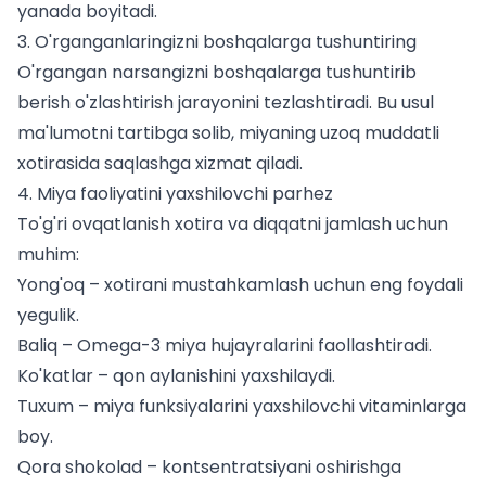
yanada boyitadi.
3. O'rganganlaringizni boshqalarga tushuntiring
O'rgangan narsangizni boshqalarga tushuntirib
berish o'zlashtirish jarayonini tezlashtiradi. Bu usul
ma'lumotni tartibga solib, miyaning uzoq muddatli
xotirasida saqlashga xizmat qiladi.
4. Miya faoliyatini yaxshilovchi parhez
To'g'ri ovqatlanish xotira va diqqatni jamlash uchun
muhim:
Yong'oq – xotirani mustahkamlash uchun eng foydali
yegulik.
Baliq – Omega-3 miya hujayralarini faollashtiradi.
Ko'katlar – qon aylanishini yaxshilaydi.
Tuxum – miya funksiyalarini yaxshilovchi vitaminlarga
boy.
Qora shokolad – kontsentratsiyani oshirishga