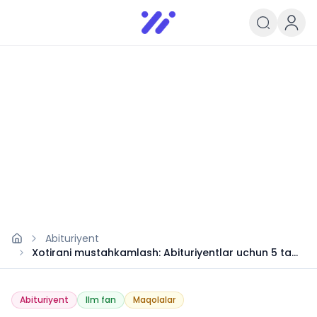
Infoedu
Ta&#039;lim xabarlari va yangili
Abituriyent
Xotirani mustahkamlash: Abituriyentlar uchun 5 ta
samarali usul
Abituriyent
Ilm fan
Maqolalar