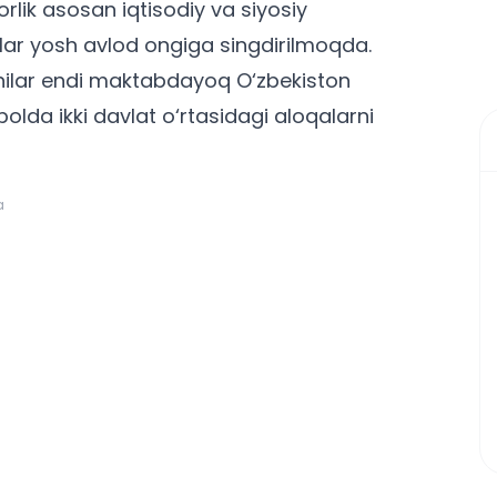
rlik asosan iqtisodiy va siyosiy
lar yosh avlod ongiga singdirilmoqda.
chilar endi maktabdayoq O‘zbekiston
bolda ikki davlat o‘rtasidagi aloqalarni
a