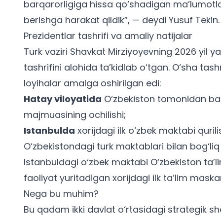
barqarorligiga hissa qo‘shadigan ma’lumotlarg
berishga harakat qildik”, — deydi Yusuf Tekin.
Prezidentlar tashrifi va amaliy natijalar
Turk vaziri Shavkat Mirziyoyevning 2026 yil
tashrifini alohida ta’kidlab o‘tgan. O‘sha ta
loyihalar amalga oshirilgan edi:
Hatay viloyatida
O‘zbekiston tomonidan barp
majmuasining ochilishi;
Istanbulda
xorijdagi ilk o‘zbek maktabi qurili
O‘zbekistondagi turk maktablari bilan bog‘liq
Istanbuldagi o‘zbek maktabi O‘zbekiston ta’li
faoliyat yuritadigan xorijdagi ilk ta’lim maskan
Nega bu muhim?
Bu qadam ikki davlat o‘rtasidagi strategik sh