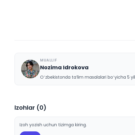
MUALLIF
Nozima Idrokova
N
Oʻzbekistonda taʼlim masalalari boʻyicha 5 yill
Izohlar (
0
)
Izoh yozish uchun tizimga kiring.