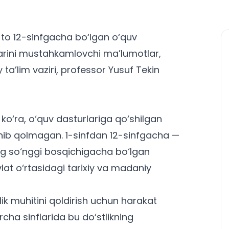
to 12-sinfgacha bo‘lgan o‘quv
alarini mustahkamlovchi ma’lumotlar,
iy ta’lim vaziri, professor Yusuf Tekin
 ko‘ra, o‘quv dasturlariga qo‘shilgan
lanib qolmagan. 1-sinfdan 12-sinfgacha —
ing so‘nggi bosqichigacha bo‘lgan
vlat o‘rtasidagi tarixiy va madaniy
lik muhitini qoldirish uchun harakat
ha sinflarida bu do‘stlikning