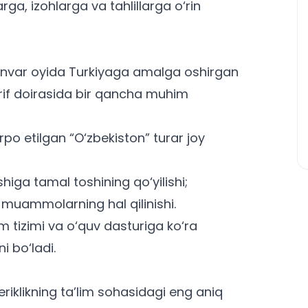
a, izohlarga va tahlillarga o‘rin
 yanvar oyida Turkiyaga amalga oshirgan
shrif doirasida bir qancha muhim
o etilgan “O‘zbekiston” turar joy
shiga tamal toshining qo‘yilishi;
 muammolarning hal qilinishi.
m tizimi va o‘quv dasturiga ko‘ra
i bo‘ladi.
eriklikning ta’lim sohasidagi eng aniq