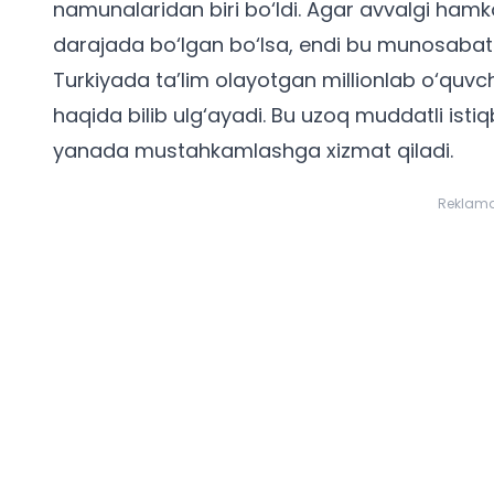
namunalaridan biri bo‘ldi. Agar avvalgi hamko
darajada bo‘lgan bo‘lsa, endi bu munosabat
Turkiyada ta’lim olayotgan millionlab o‘quv
haqida bilib ulg‘ayadi. Bu uzoq muddatli istiq
yanada mustahkamlashga xizmat qiladi.
Reklam