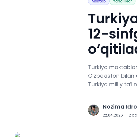
Maktab
Yangiliklar
Turkiy
12-sinf
o‘qitil
Turkiya maktablar
O‘zbekiston bilan 
Turkiya milliy ta’l
Nozima Idr
N
22.04.2026
·
2
da