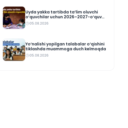
Uyda yakka tartibda ta‘lim oluvchi
o‘quvchilar uchun 2026–2027-o‘quv
rejasi tasdiqlandi
05.08.2026
Yo‘nalishi yopilgan talabalar o‘qishini
tiklashda muammoga duch kelmoqda
05.08.2026