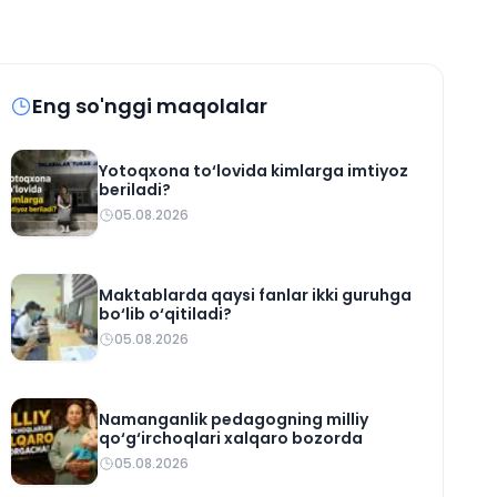
Eng so'nggi maqolalar
Yotoqxona to‘lovida kimlarga imtiyoz
beriladi?
05.08.2026
Maktablarda qaysi fanlar ikki guruhga
bo‘lib o‘qitiladi?
05.08.2026
Namanganlik pedagogning milliy
qo‘g‘irchoqlari xalqaro bozorda
05.08.2026