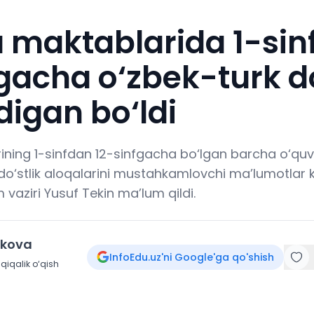
a maktablarida 1-sin
gacha o‘zbek-turk do
adigan bo‘ldi
ining 1-sinfdan 12-sinfgacha bo‘lgan barcha o‘quv
do‘stlik aloqalarini mustahkamlovchi ma’lumotlar ki
im vaziri Yusuf Tekin ma’lum qildi.
okova
InfoEdu.uz'ni Google'ga qo'shish
qiqalik o‘qish