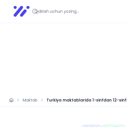
Infoedu
Ta&#039;lim xabarlari va yangiliklari
Maktab
Turkiya maktablarida 1-sinfdan 12-sinfg