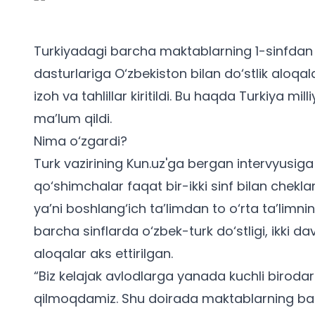
Turkiyadagi barcha maktablarning 1-sinfdan 
dasturlariga O‘zbekiston bilan do‘stlik aloq
izoh va tahlillar kiritildi. Bu haqda Turkiya mill
ma’lum qildi.
Nima o‘zgardi?
Turk vazirining Kun.uz'ga bergan intervyusiga
qo‘shimchalar faqat bir-ikki sinf bilan chek
ya’ni boshlang‘ich ta’limdan to o‘rta ta’limn
barcha sinflarda o‘zbek-turk do‘stligi, ikki da
aloqalar aks ettirilgan.
“Biz kelajak avlodlarga yanada kuchli birodar
qilmoqdamiz. Shu doirada maktablarning barc