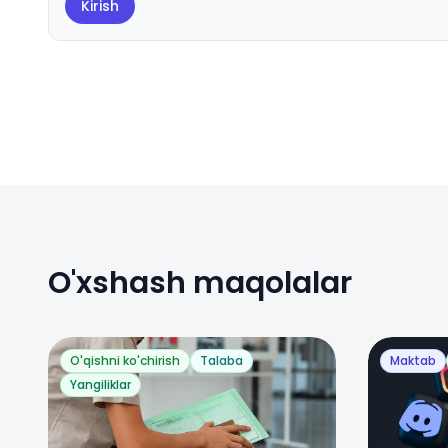
Kirish
O'xshash maqolalar
O'qishni ko'chirish
Talaba
Maktab
Yangiliklar