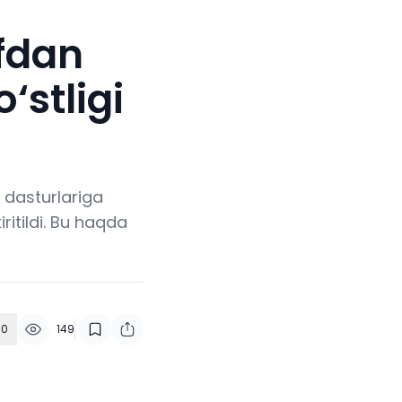
fdan
‘stligi
 dasturlariga
ritildi. Bu haqda
0
149