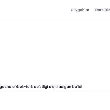
Oliygohlar
Darslikl
acha o‘zbek-turk do‘stligi o‘qitiladigan bo‘ldi