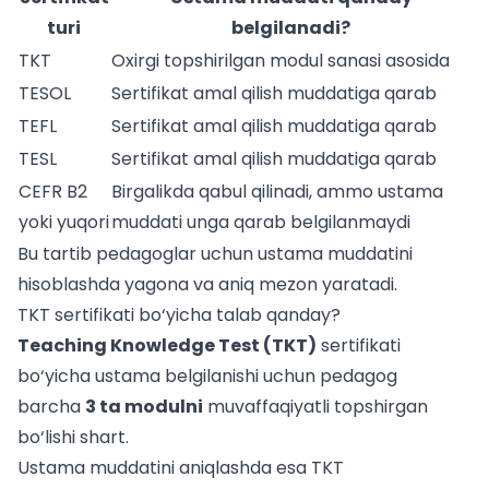
turi
belgilanadi?
TKT
Oxirgi topshirilgan modul sanasi asosida
TESOL
Sertifikat amal qilish muddatiga qarab
TEFL
Sertifikat amal qilish muddatiga qarab
TESL
Sertifikat amal qilish muddatiga qarab
CEFR B2
Birgalikda qabul qilinadi, ammo ustama
yoki yuqori
muddati unga qarab belgilanmaydi
Bu tartib pedagoglar uchun ustama muddatini
hisoblashda yagona va aniq mezon yaratadi.
TKT sertifikati bo‘yicha talab qanday?
Teaching Knowledge Test (TKT)
sertifikati
bo‘yicha ustama belgilanishi uchun pedagog
barcha
3 ta modulni
muvaffaqiyatli topshirgan
bo‘lishi shart.
Ustama muddatini aniqlashda esa TKT