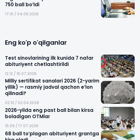
750 ball bo‘ldi
17:10 / 04.06.2026
Eng ko'p o'qilganlar
Test sinovlarining ilk kunida 7 nafar
abituriyent chetlashtirildi
12:12 / 15.07.2026
Milliy sertifikat sanalari 2026 (2-yarim
yillik) — rasmiy jadval qachon e’lon
qilinadi?
02:13 / 02.04.2026
2026-yilda eng past ball bilan kirsa
boladigan OTMlar
15:09 / 17.07.2026
68 ball to’plagan abituriyent grantga
kira oladi