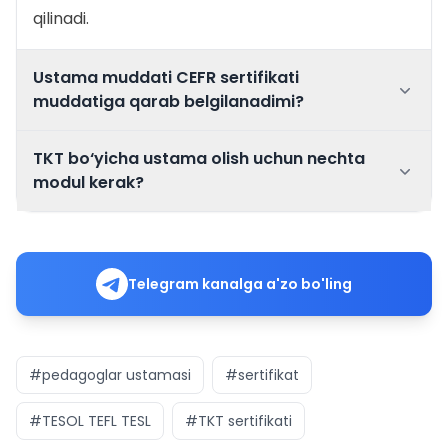
qilinadi.
Ustama muddati CEFR sertifikati
muddatiga qarab belgilanadimi?
TKT bo‘yicha ustama olish uchun nechta
TKT, TESOL, TEFL
modul kerak?
yoki TESL sertifikati
3 ta
modulni
Telegram kanalga a'zo bo'ling
#pedagoglar ustamasi
#sertifikat
#TESOL TEFL TESL
#TKT sertifikati