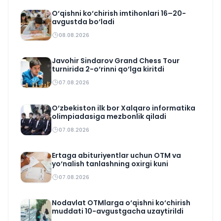
O‘qishni ko‘chirish imtihonlari 16–20-
avgustda bo‘ladi
08.08.2026
Javohir Sindarov Grand Chess Tour
turnirida 2-o‘rinni qo‘lga kiritdi
07.08.2026
O‘zbekiston ilk bor Xalqaro informatika
olimpiadasiga mezbonlik qiladi
07.08.2026
Ertaga abituriyentlar uchun OTM va
yo‘nalish tanlashning oxirgi kuni
07.08.2026
Nodavlat OTMlarga o‘qishni ko‘chirish
muddati 10-avgustgacha uzaytirildi