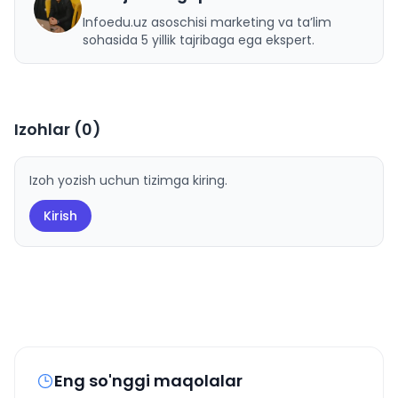
U
Infoedu.uz asoschisi marketing va ta’lim
sohasida 5 yillik tajribaga ega ekspert.
Izohlar (
0
)
Izoh yozish uchun tizimga kiring.
Kirish
Eng so'nggi maqolalar