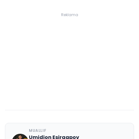
Reklama
MUALLIF
Umidjon Esirgapov