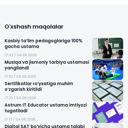
O'xshash maqolalar
Kasbiy ta’lim pedagoglariga 100%
gacha ustama
17:42 / 04.06.2026
Musiqa va jismoniy tarbiya ustamasi
yangilandi
17:32 / 04.06.2026
Sertifikatlar ro‘yxatiga muhim
o‘zgarish kiritildi
17:23 / 04.06.2026
Astrum IT Educator ustama imtiyozi
tugatiladi
17:17 / 04.06.2026
Digital SAT bo‘yicha ustama talabi