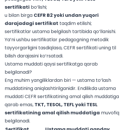
sertifikati
bo‘lishi;
u bilan birga
CEFR B2 yoki undan yuqori
darajadagi sertifikat
taqdim etilishi;
sertifikatlar ustama belgilash tartibida qo‘llanishi.
Ya’ni ushbu sertifikatlar pedagogning metodik
tayyorgarligini tasdiqlasa, CEFR sertifikati uning til
bilish darajasini ko‘rsatadi.
Ustama muddati qaysi sertifikatga qarab
belgilanadi?
Eng muhim yangiliklardan biri — ustama to‘lash
muddatining aniqlashtirilganidir. Endilikda ustama
muddati CEFR sertifikatining amal qilish muddatiga
qarab emas,
TKT, TESOL, TEFL yoki TESL
sertifikatining amal qilish muddatiga
muvofiq
belgilanadi.
Sertifikat
Ustama muddati qanday