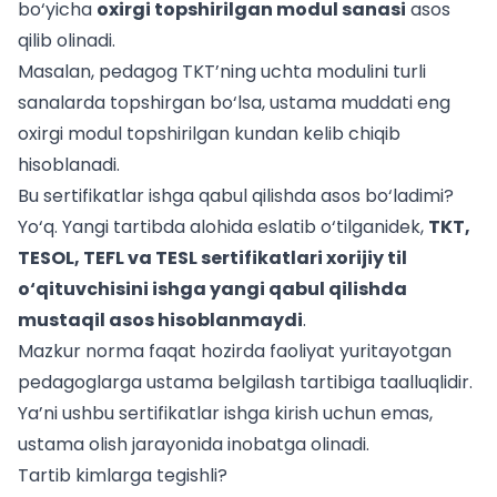
bo‘yicha
oxirgi topshirilgan modul sanasi
asos
qilib olinadi.
Masalan, pedagog TKT’ning uchta modulini turli
sanalarda topshirgan bo‘lsa, ustama muddati eng
oxirgi modul topshirilgan kundan kelib chiqib
hisoblanadi.
Bu sertifikatlar ishga qabul qilishda asos bo‘ladimi?
Yo‘q. Yangi tartibda alohida eslatib o‘tilganidek,
TKT,
TESOL, TEFL va TESL sertifikatlari xorijiy til
o‘qituvchisini ishga yangi qabul qilishda
mustaqil asos hisoblanmaydi
.
Mazkur norma faqat hozirda faoliyat yuritayotgan
pedagoglarga ustama belgilash tartibiga taalluqlidir.
Ya’ni ushbu sertifikatlar ishga kirish uchun emas,
ustama olish jarayonida inobatga olinadi.
Tartib kimlarga tegishli?