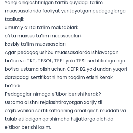
Yangi aniqlashtirilgan tartib quyidagi ta’lim
muassasalarida faoliyat yuritayotgan pedagoglarga
taalluqli:
umumiy o‘rta ta’lim maktablari;
o‘rta maxsus ta’lim muassasalari;
kasbiy ta’lim muassasalari.
Agar pedagog ushbu muassasalarda ishlayotgan
bo‘lsa va TKT, TESOL, TEFL yoki TESL sertifikatiga ega
bo‘lsa, ustama olish uchun CEFR B2 yoki undan yuqori
darajadagi sertifikatni ham taqdim etishi kerak
bo‘ladi.
Pedagoglar nimaga e’tibor berishi kerak?
Ustama olishni rejalashtirayotgan xorijiy til
o‘qituvchilari sertifikatlarining amal qilish muddati va
talab etiladigan qo‘shimcha hujjatlarga alohida
e’tibor berishi lozim.