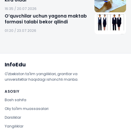
16:35 / 20.07.2026
O’quvchilar uchun yagona maktab
formasi talabi bekor qilindi
01:20 / 23.07.2026
Sayt xaritasi
InfoEdu
O'zbekiston ta'lim yangiliklari, grantlar va
universitetlar haqidagi ishonchli manba.
ASOSIY
Bosh sahifa
Oliy ta'lim muassasalari
Darsliklar
Yangiliklar