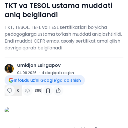
TKT va TESOL ustama muddati
aniq belgilandi
TKT, TESOL, TEFL va TESL sertifikatlari bo‘yicha
pedagoglarga ustama to‘lash muddati aniqlashtirildi.
Endi muddat CEFR emas, asosiy sertifikat amal qilish
davriga qarab belgilanadi.
Umidjon Esirgapov
U
04.06.2026
·
4
daqiqalik o‘qish
InfoEdu.uz'ni Google'ga qo'shish
0
369