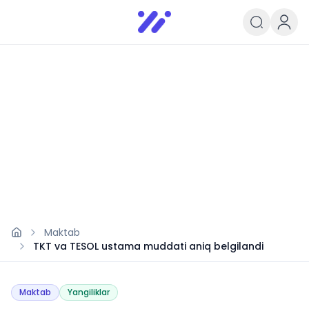
Infoedu
Ta&#039;lim xabarlari va yangili
Maktab
TKT va TESOL ustama muddati aniq belgilandi
Maktab
Yangiliklar