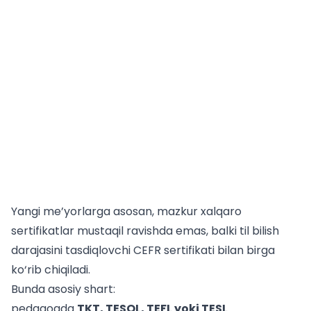
Yangi me’yorlarga asosan, mazkur xalqaro
sertifikatlar mustaqil ravishda emas, balki til bilish
darajasini tasdiqlovchi CEFR sertifikati bilan birga
ko‘rib chiqiladi.
Bunda asosiy shart:
pedagogda
TKT, TESOL, TEFL yoki TESL