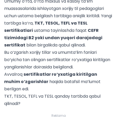
Umumiy o‘rta, o‘rta maxsus va kasbiy ta’lim
muassasalarida ishlayotgan xorijiy til pedagoglari
uchun ustama belgilash tartibiga aniqlik kiritildi. Yangi
tartibga ko‘ra,
TKT, TESOL, TEFL va TESL
sertifikatlari
ustama tayinlashda faqat
CEFR
tizimidagi B2 yoki undan yuqori darajadagi
sertifikat
bilan birgalikda qabul qilinadi.
Bu o‘zgarish xorijiy tillar va umumta’lim fanlari
bo‘yicha tan olingan sertifikatlar ro‘yxatiga kiritilgan
yangilanishlar doirasida belgilandi.
Avvalroq
sertifikatlar ro‘yxatiga kiritilgan
muhim o‘zgarishlar
haqida batafsil ma’lumot
berilgan edi.
TKT, TESOL, TEFL va TESL qanday tartibda qabul
qilinadi?
Reklama