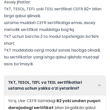
Asosiy jihatlar:
TKT, TESOL, TEFL yoki TESL sertifikati CEFR B2+ bilan
birga qabul qilinadi;
ustama muddati CEFR sertifikatiga emas, asosiy
metodik sertifikat muddatiga bog‘liq;
TKT uchun barcha 3 ta modul topshirilgan bo‘lishi
shart;
TKT muddatida oxirgi modul sanasi hisobga olinadi;
bu sertifikatlar yangi ishga qabul qilishda mustaqil
asos bo‘lmaydi.
TKT, TESOL, TEFL va TESL sertifikatlari
ustama uchun yakka o‘zi yetarlimi?
Yo‘q. Ular CEFR tizimidagi
B2 yoki undan yuqori
darajadagi sertifikat
bilan birgalikda qabul