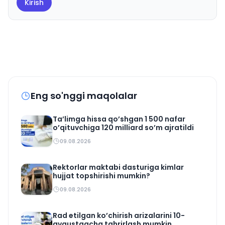
Kirish
Eng so'nggi maqolalar
Ta’limga hissa qo’shgan 1 500 nafar
o’qituvchiga 120 milliard so’m ajratildi
09.08.2026
Rektorlar maktabi dasturiga kimlar
hujjat topshirishi mumkin?
09.08.2026
Rad etilgan ko’chirish arizalarini 10-
avgustgacha tahrirlash mumkin