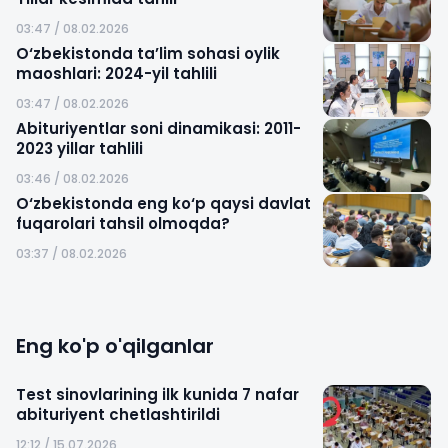
03:47 / 08.02.2026
O‘zbekistonda ta’lim sohasi oylik
maoshlari: 2024-yil tahlili
03:47 / 08.02.2026
Abituriyentlar soni dinamikasi: 2011-
2023 yillar tahlili
03:46 / 08.02.2026
O‘zbekistonda eng ko‘p qaysi davlat
fuqarolari tahsil olmoqda?
03:37 / 08.02.2026
Eng ko'p o'qilganlar
Test sinovlarining ilk kunida 7 nafar
abituriyent chetlashtirildi
12:12 / 15.07.2026