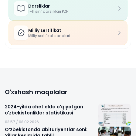
Darsliklar
1–11 sinf darsliklari PDF
Milliy sertifikat
Milliy sertifikat sanalari
O'xshash maqolalar
2024-yilda chet elda o’qiyotgan
o’zbekistonliklar statistikasi
03:57 / 08.02.2026
O‘zbekistonda abituriyentlar soni:
Yillar kesimida tahlil