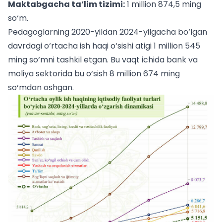
Maktabgacha ta’lim tizimi:
1 million 874,5 ming
so‘m.
Pedagoglarning 2020-yildan 2024-yilgacha bo‘lgan
davrdagi o‘rtacha ish haqi o‘sishi atigi 1 million 545
ming so‘mni tashkil etgan. Bu vaqt ichida bank va
moliya sektorida bu o‘sish 8 million 674 ming
so‘mdan oshgan.