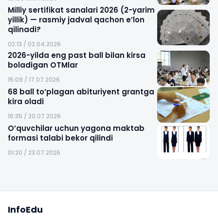
Milliy sertifikat sanalari 2026 (2-yarim
yillik) — rasmiy jadval qachon e’lon
qilinadi?
02:13 / 02.04.2026
2026-yilda eng past ball bilan kirsa
boladigan OTMlar
15:09 / 17.07.2026
68 ball to’plagan abituriyent grantga
kira oladi
16:35 / 20.07.2026
O’quvchilar uchun yagona maktab
formasi talabi bekor qilindi
01:20 / 23.07.2026
Sayt xaritasi
InfoEdu