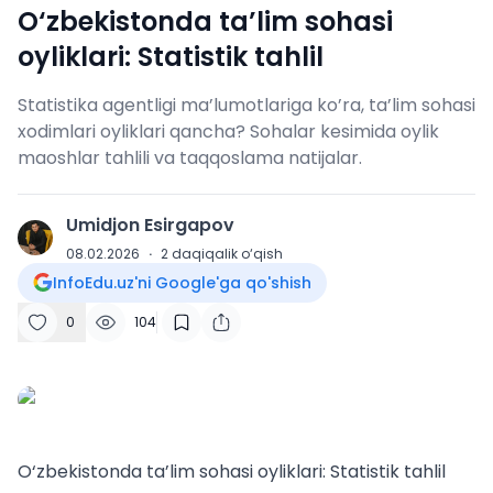
O‘zbekistonda ta’lim sohasi
oyliklari: Statistik tahlil
Statistika agentligi ma’lumotlariga ko’ra, ta’lim sohasi
xodimlari oyliklari qancha? Sohalar kesimida oylik
maoshlar tahlili va taqqoslama natijalar.
Umidjon Esirgapov
U
08.02.2026
·
2
daqiqalik o‘qish
InfoEdu.uz'ni Google'ga qo'shish
0
104
O‘zbekistonda ta’lim sohasi oyliklari: Statistik tahlil