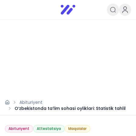
Infoedu
Ta&#039;lim xabarlari va yangili
Abituriyent
O‘zbekistonda ta’lim sohasi oyliklari: Statistik tahlil
Abituriyent
Attestatsiya
Maqolalar