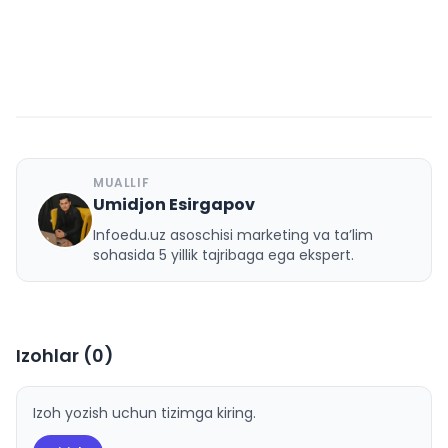
MUALLIF
Umidjon Esirgapov
U
Infoedu.uz asoschisi marketing va ta’lim
sohasida 5 yillik tajribaga ega ekspert.
Izohlar (
0
)
Izoh yozish uchun tizimga kiring.