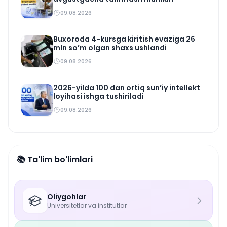
09.08.2026
Buxoroda 4-kursga kiritish evaziga 26
mln so’m olgan shaxs ushlandi
09.08.2026
2026-yilda 100 dan ortiq sun’iy intellekt
loyihasi ishga tushiriladi
09.08.2026
📚 Ta'lim bo'limlari
Oliygohlar
Universitetlar va institutlar