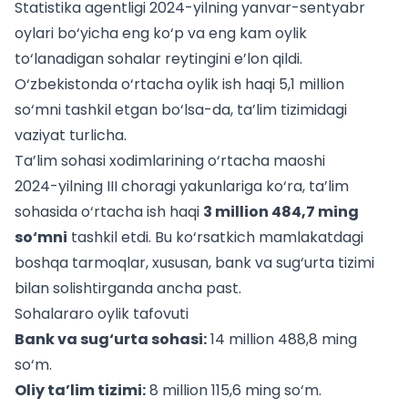
Statistika agentligi 2024-yilning yanvar-sentyabr
oylari bo‘yicha eng ko‘p va eng kam oylik
to‘lanadigan sohalar reytingini e’lon qildi.
O‘zbekistonda o‘rtacha oylik ish haqi 5,1 million
so‘mni tashkil etgan bo‘lsa-da, ta’lim tizimidagi
vaziyat turlicha.
Ta’lim sohasi xodimlarining o‘rtacha maoshi
2024-yilning III choragi yakunlariga ko‘ra, ta’lim
sohasida o‘rtacha ish haqi
3 million 484,7 ming
so‘mni
tashkil etdi. Bu ko‘rsatkich mamlakatdagi
boshqa tarmoqlar, xususan, bank va sug‘urta tizimi
bilan solishtirganda ancha past.
Sohalararo oylik tafovuti
Bank va sug‘urta sohasi:
14 million 488,8 ming
so‘m.
Oliy ta’lim tizimi:
8 million 115,6 ming so‘m.