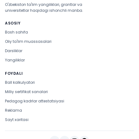
O'zbekiston ta'lim yangiliklari, grantlar va
universitetlar haqidagi ishonchli manba.
ASOSIY
Bosh sahifa
Oliy ta'lim muassasalari
Darsliklar
Yangiliklar
FOYDALI
Ball kalkulyatori
Milliy sertifikat sanalari
Pedagog kadrlar attestatsiyasi
Reklama
Sayt xaritasi