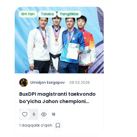
Ilm fan
Talaba
Yangiliklar
U
Umidjon Esirgapov
·
08.02.2026
BuxDPI magistranti taekvondo
bo‘yicha Jahon chempioni
bo‘ldi
0
18
1
daqiqalik o‘qish