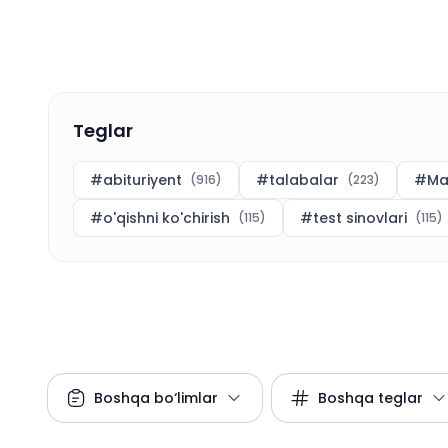
Teglar
#
abituriyent
#
talabalar
#
Ma
(
916
)
(
223
)
#
o'qishni ko'chirish
#
test sinovlari
(
115
)
(
115
)
Boshqa bo‘limlar
Boshqa teglar