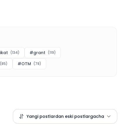
fikat
#
grant
(
134
)
(
119
)
#
OTM
(
85
)
(
78
)
Yangi postlardan eski postlargacha