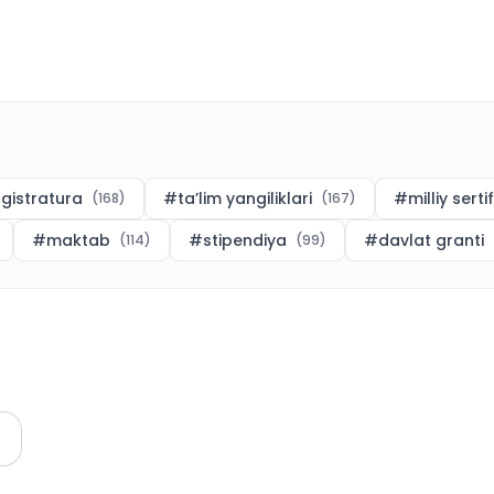
gistratura
#
ta’lim yangiliklari
#
milliy serti
(
168
)
(
167
)
#
maktab
#
stipendiya
#
davlat granti
(
114
)
(
99
)