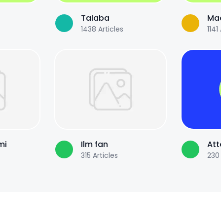
Talaba
Maq
1438
Articles
1141
mi
Ilm fan
Att
315
Articles
230