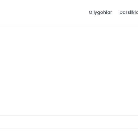
Oliygohlar
Darslikl