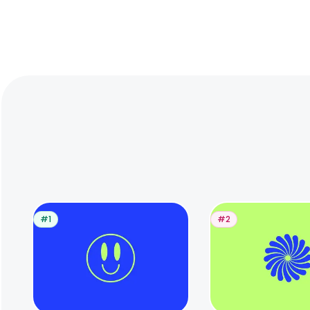
#1
#2