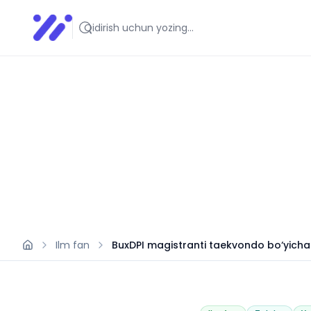
Infoedu
Ta&#039;lim xabarlari va yangiliklari
Ilm fan
BuxDPI magistranti taekvondo bo‘yicha