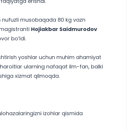
faqiyatga erishdi.
gan nufuzli musobaqada 80 kg vazn
 magistranti
Hojiakbar Saidmurodov
vor bo‘ldi.
lashtirish yoshlar uchun muhim ahamiyat
aroitlar ularning nafaqat ilm-fan, balki
ishiga xizmat qilmoqda.
lohazalaringizni izohlar qismida