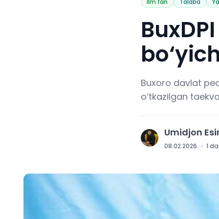
Ilm fan
Talaba
Ya
BuxDPI
bo‘yic
Buxoro davlat ped
o‘tkazilgan taekv
Umidjon Es
U
08.02.2026
·
1
daq