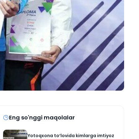
Eng so'nggi maqolalar
Yotoqxona to‘lovida kimlarga imtiyoz