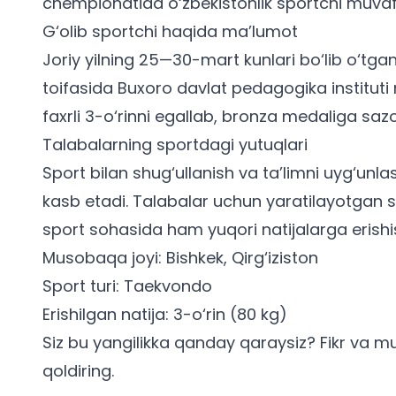
chempionatida o‘zbekistonlik sportchi muvaf
G‘olib sportchi haqida ma’lumot
Joriy yilning 25—30-mart kunlari bo‘lib o‘t
toifasida Buxoro davlat pedagogika instituti
faxrli 3-o‘rinni egallab, bronza medaliga sazo
Talabalarning sportdagi yutuqlari
Sport bilan shug‘ullanish va ta’limni uyg‘un
kasb etadi.
Talabalar uchun
yaratilayotgan sh
sport sohasida ham yuqori natijalarga erish
Musobaqa joyi: Bishkek, Qirg‘iziston
Sport turi: Taekvondo
Erishilgan natija: 3-o‘rin (80 kg)
Siz bu yangilikka qanday qaraysiz? Fikr va mu
qoldiring.