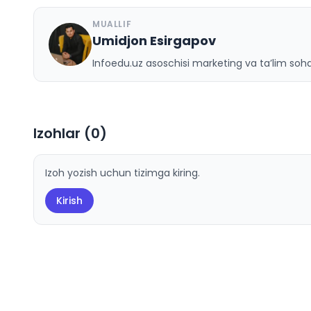
MUALLIF
Umidjon Esirgapov
U
Infoedu.uz asoschisi marketing va ta’lim sohas
Izohlar (
0
)
Izoh yozish uchun tizimga kiring.
Kirish