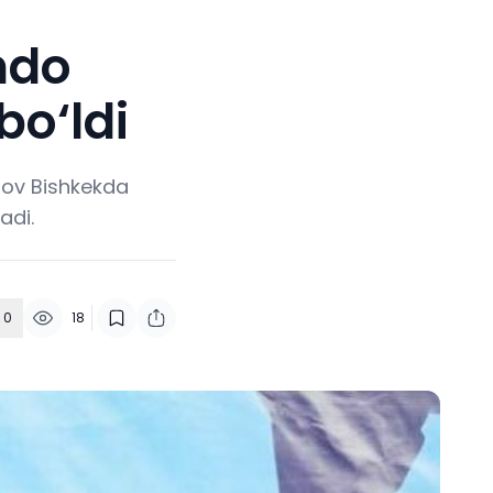
ndo
bo‘ldi
dov Bishkekda
adi.
0
18