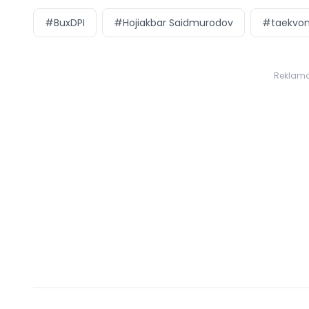
#BuxDPI
#Hojiakbar Saidmurodov
#taekvo
Reklam