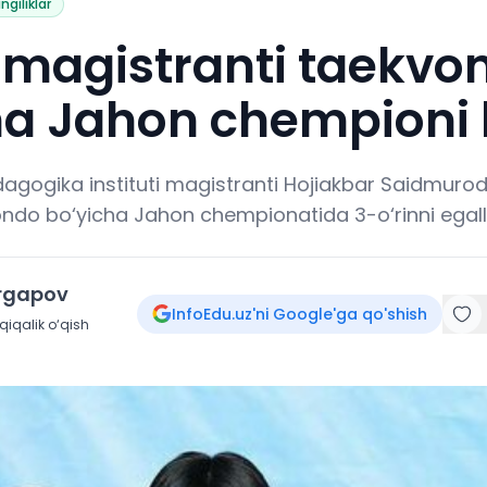
ngiliklar
 magistranti taekvo
ha Jahon chempioni 
agogika instituti magistranti Hojiakbar Saidmuro
ondo bo‘yicha Jahon chempionatida 3-o‘rinni egall
irgapov
InfoEdu.uz'ni Google'ga qo'shish
iqalik o‘qish