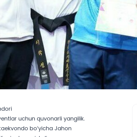
ndori
yentlar uchun
quvonarli yangilik.
n taekvondo bo‘yicha Jahon