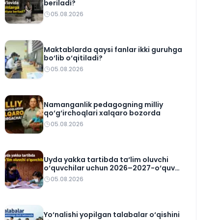
beriladi?
05.08.2026
Maktablarda qaysi fanlar ikki guruhga
bo‘lib o‘qitiladi?
05.08.2026
Namanganlik pedagogning milliy
qo‘g‘irchoqlari xalqaro bozorda
05.08.2026
Uyda yakka tartibda ta‘lim oluvchi
o‘quvchilar uchun 2026–2027-o‘quv
rejasi tasdiqlandi
05.08.2026
Yo‘nalishi yopilgan talabalar o‘qishini