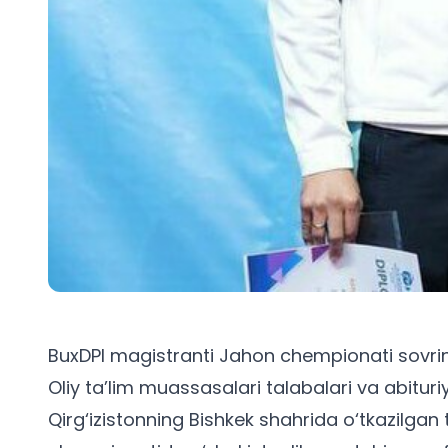
BuxDPI magistranti Jahon chempionati sovri
Oliy ta’lim muassasalari talabalari va
abituri
Qirg‘izistonning Bishkek shahrida o‘tkazilga