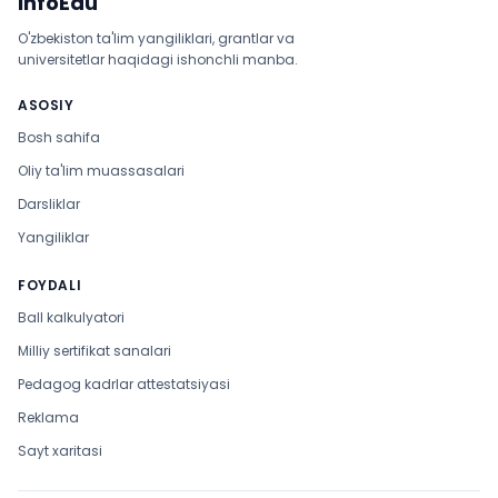
InfoEdu
O'zbekiston ta'lim yangiliklari, grantlar va
universitetlar haqidagi ishonchli manba.
ASOSIY
Bosh sahifa
Oliy ta'lim muassasalari
Darsliklar
Yangiliklar
FOYDALI
Ball kalkulyatori
Milliy sertifikat sanalari
Pedagog kadrlar attestatsiyasi
Reklama
Sayt xaritasi