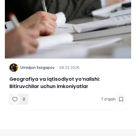
U
Umidjon Esirgapov
·
08.02.2026
Geografiya va iqtisodiyot yo‘nalishi:
Bitiruvchilar uchun imkoniyatlar
0
1
'
o‘qish