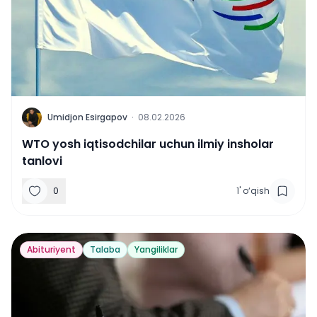
U
Umidjon Esirgapov
·
08.02.2026
WTO yosh iqtisodchilar uchun ilmiy insholar
tanlovi
0
1
'
o‘qish
Abituriyent
Talaba
Yangiliklar