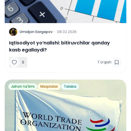
U
Umidjon Esirgapov
·
08.02.2026
Iqtisodiyot yo‘nalishi: bitiruvchilar qanday
kasb egallaydi?
0
1
'
o‘qish
Jahon ta'limi
Maqolalar
Talaba