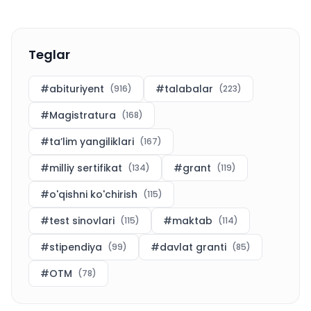
Teglar
#
abituriyent
#
talabalar
(
916
)
(
223
)
#
Magistratura
(
168
)
#
ta’lim yangiliklari
(
167
)
#
milliy sertifikat
#
grant
(
134
)
(
119
)
#
o'qishni ko'chirish
(
115
)
#
test sinovlari
#
maktab
(
115
)
(
114
)
#
stipendiya
#
davlat granti
(
99
)
(
85
)
#
OTM
(
78
)