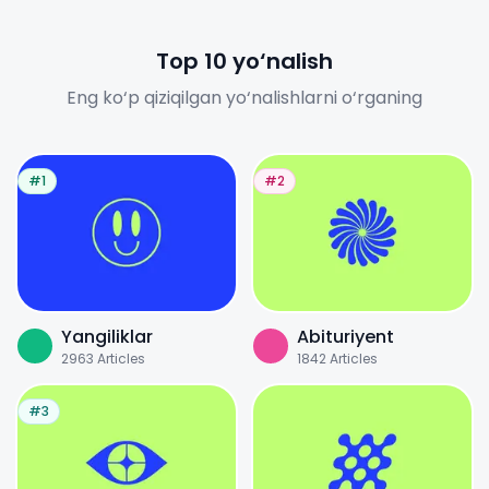
Top 10 yo‘nalish
Eng ko‘p qiziqilgan yo‘nalishlarni o‘rganing
#1
#2
Yangiliklar
Abituriyent
2963
Articles
1842
Articles
#3