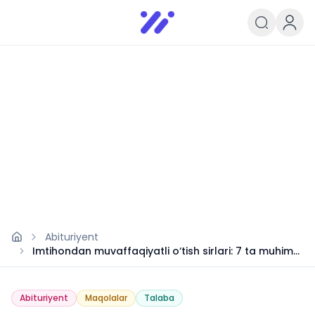
Infoedu
Ta&#039;lim xabarlari va yangili
Abituriyent
Imtihondan muvaffaqiyatli o‘tish sirlari: 7 ta muhim
tavsiya
Abituriyent
Maqolalar
Talaba