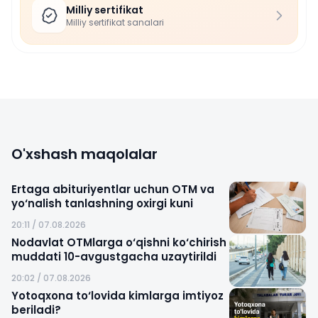
Milliy sertifikat
Milliy sertifikat sanalari
O'xshash maqolalar
Ertaga abituriyentlar uchun OTM va
yo‘nalish tanlashning oxirgi kuni
20:11 / 07.08.2026
Nodavlat OTMlarga o‘qishni ko‘chirish
muddati 10-avgustgacha uzaytirildi
20:02 / 07.08.2026
Yotoqxona to‘lovida kimlarga imtiyoz
beriladi?