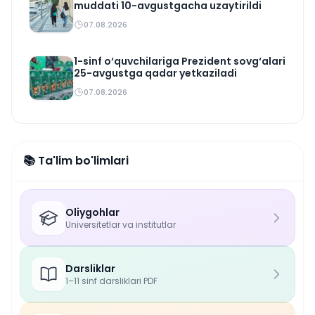
muddati 10-avgustgacha uzaytirildi
07.08.2026
1-sinf o‘quvchilariga Prezident sovg‘alari
25-avgustga qadar yetkaziladi
07.08.2026
📚 Ta'lim bo'limlari
Oliygohlar
Universitetlar va institutlar
Darsliklar
1–11 sinf darsliklari PDF