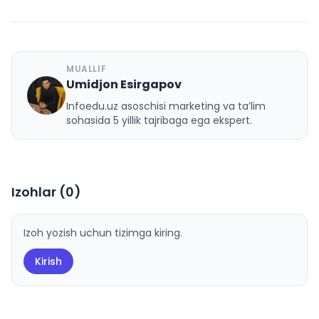
MUALLIF
Umidjon Esirgapov
U
Infoedu.uz asoschisi marketing va ta’lim
sohasida 5 yillik tajribaga ega ekspert.
Izohlar (
0
)
Izoh yozish uchun tizimga kiring.
Kirish