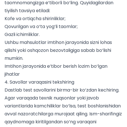
taomnomangizga e’tiborli bo‘ling. Quyidagilardan
tiyilish tavsiya etiladi:
Kofe va ortiqcha shirinliklar;
Qovurilgan va o‘ta yog‘li taomlar;
Gazli ichimliklar.
Ushbu mahsulotlar imtihon jarayonida sizni lohas
qilishi yoki oshqozon bezovtaligiga sabab bo‘lishi
mumkin.
Imtihon jarayonida e’tibor berish lozim bo‘lgan
jihatlar
4. Savollar varaqasini tekshiring
Dastlab test savollarini birma-bir ko‘zdan kechiring.
Agar varaqada texnik nuqsonlar yoki javob
variantlarida kamchiliklar bo‘lsa, test boshlanishidan
avval nazoratchilarga murojaat qiling. Ism-sharifingiz
qaydnomaga kiritilgandan so‘ng varaqani