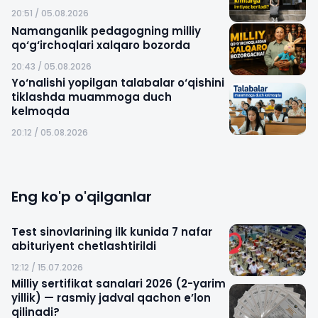
20:51 / 05.08.2026
Namanganlik pedagogning milliy
qo‘g‘irchoqlari xalqaro bozorda
20:43 / 05.08.2026
Yo‘nalishi yopilgan talabalar o‘qishini
tiklashda muammoga duch
kelmoqda
20:12 / 05.08.2026
Eng ko'p o'qilganlar
Test sinovlarining ilk kunida 7 nafar
abituriyent chetlashtirildi
12:12 / 15.07.2026
Milliy sertifikat sanalari 2026 (2-yarim
yillik) — rasmiy jadval qachon e’lon
qilinadi?