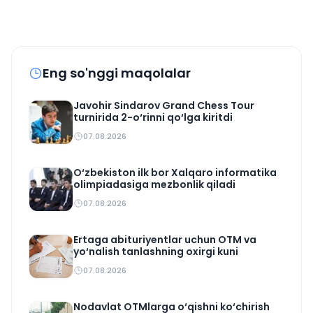
Eng so'nggi maqolalar
Javohir Sindarov Grand Chess Tour
turnirida 2-o‘rinni qo‘lga kiritdi
07.08.2026
O‘zbekiston ilk bor Xalqaro informatika
olimpiadasiga mezbonlik qiladi
07.08.2026
Ertaga abituriyentlar uchun OTM va
yo‘nalish tanlashning oxirgi kuni
07.08.2026
Nodavlat OTMlarga o‘qishni ko‘chirish