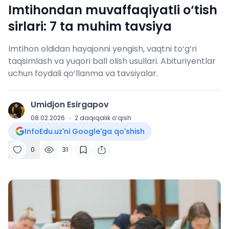
Imtihondan muvaffaqiyatli o‘tish
sirlari: 7 ta muhim tavsiya
Imtihon oldidan hayajonni yengish, vaqtni to‘g‘ri
taqsimlash va yuqori ball olish usullari. Abituriyentlar
uchun foydali qo‘llanma va tavsiyalar.
Umidjon Esirgapov
U
08.02.2026
·
2
daqiqalik o‘qish
InfoEdu.uz'ni Google'ga qo'shish
0
31