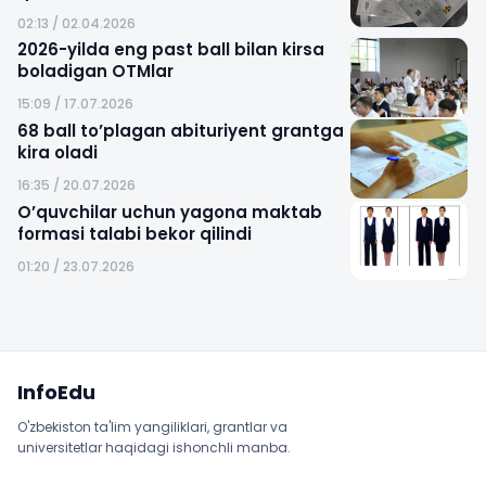
02:13 / 02.04.2026
2026-yilda eng past ball bilan kirsa
boladigan OTMlar
15:09 / 17.07.2026
68 ball to’plagan abituriyent grantga
kira oladi
16:35 / 20.07.2026
O’quvchilar uchun yagona maktab
formasi talabi bekor qilindi
01:20 / 23.07.2026
Sayt xaritasi
InfoEdu
O'zbekiston ta'lim yangiliklari, grantlar va
universitetlar haqidagi ishonchli manba.