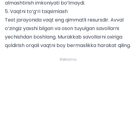
almashtirish imkoniyati bo‘lmaydi.
5. Vaqtni to‘g‘ri taqsimlash
Test jarayonida vaqt eng qimmatli resursdir. Avval
o‘zingiz yaxshi bilgan va oson tuyulgan savollarni
yechishdan boshlang. Murakkab savollarni oxiriga
qoldirish orqali vaqtni boy bermaslikka harakat qiling.
Reklama