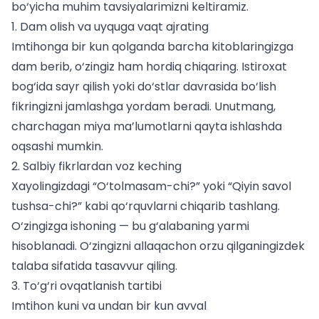
bo‘yicha muhim tavsiyalarimizni keltiramiz.
1. Dam olish va uyquga vaqt ajrating
Imtihonga bir kun qolganda barcha kitoblaringizga
dam berib, o‘zingiz ham hordiq chiqaring. Istiroxat
bog‘ida sayr qilish yoki do‘stlar davrasida bo‘lish
fikringizni jamlashga yordam beradi. Unutmang,
charchagan miya ma’lumotlarni qayta ishlashda
oqsashi mumkin.
2. Salbiy fikrlardan voz keching
Xayolingizdagi “O‘tolmasam-chi?” yoki “Qiyin savol
tushsa-chi?” kabi qo‘rquvlarni chiqarib tashlang.
O‘zingizga ishoning — bu g‘alabaning yarmi
hisoblanadi. O‘zingizni allaqachon orzu qilganingizdek
talaba
sifatida tasavvur qiling.
3. To‘g‘ri ovqatlanish tartibi
Imtihon kuni va undan bir kun avval