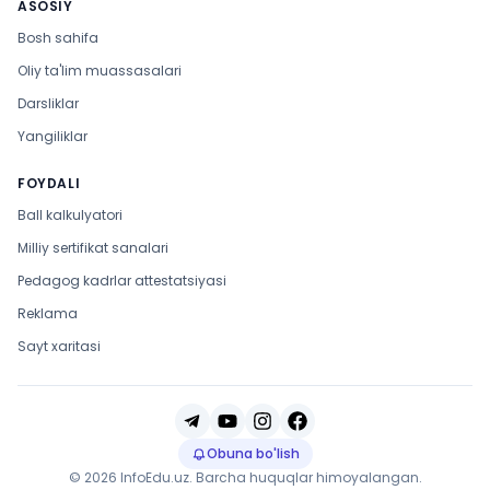
ASOSIY
Bosh sahifa
Oliy ta'lim muassasalari
Darsliklar
Yangiliklar
FOYDALI
Ball kalkulyatori
Milliy sertifikat sanalari
Pedagog kadrlar attestatsiyasi
Reklama
Sayt xaritasi
Obuna bo'lish
© 2026 InfoEdu.uz. Barcha huquqlar himoyalangan.