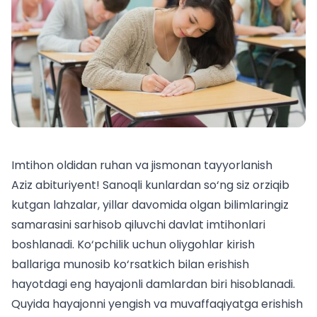
Imtihon oldidan ruhan va jismonan tayyorlanish
Aziz abituriyent! Sanoqli kunlardan so‘ng siz orziqib
kutgan lahzalar, yillar davomida olgan bilimlaringiz
samarasini sarhisob qiluvchi davlat imtihonlari
boshlanadi. Ko‘pchilik uchun
oliygohlar kirish
ballari
ga munosib ko‘rsatkich bilan erishish
hayotdagi eng hayajonli damlardan biri hisoblanadi.
Quyida hayajonni yengish va muvaffaqiyatga erishish