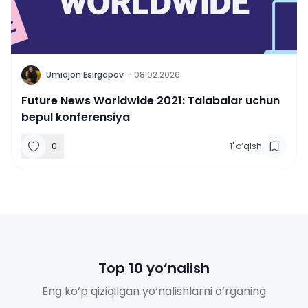
U
Umidjon Esirgapov
·
08.02.2026
Future News Worldwide 2021: Talabalar uchun
bepul konferensiya
0
1
'
o‘qish
Top 10 yo‘nalish
Eng ko‘p qiziqilgan yo‘nalishlarni o‘rganing