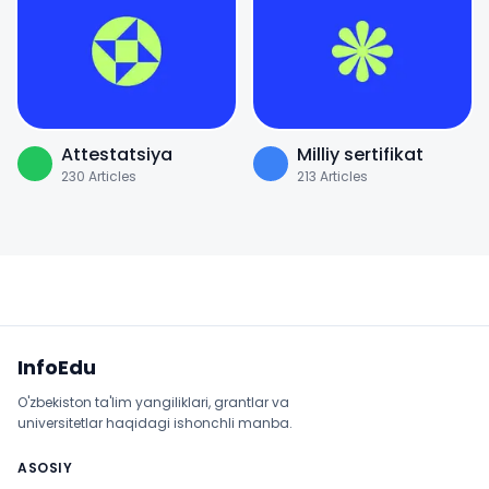
Attestatsiya
Milliy sertifikat
230
Articles
213
Articles
Sayt xaritasi
InfoEdu
O'zbekiston ta'lim yangiliklari, grantlar va
universitetlar haqidagi ishonchli manba.
ASOSIY