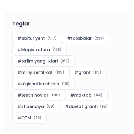
Teglar
#
abituriyent
#
talabalar
(
917
)
(
223
)
#
Magistratura
(
168
)
#
ta’lim yangiliklari
(
167
)
#
milliy sertifikat
#
grant
(
135
)
(
119
)
#
o'qishni ko'chirish
(
118
)
#
test sinovlari
#
maktab
(
116
)
(
114
)
#
stipendiya
#
davlat granti
(
99
)
(
85
)
#
OTM
(
78
)