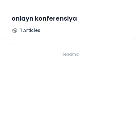
onlayn konferensiya
1
Articles
Reklama