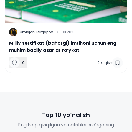
U
Umidjon Esirgapov
·
31.03.2026
Milliy sertifikat (bahorgi) imtihoni uchun eng
muhim badiiy asarlar ro‘yxati
0
2
'
o‘qish
Top 10 yo‘nalish
Eng ko‘p qiziqilgan yo‘nalishlarni o‘rganing