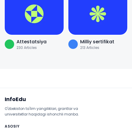
Attestatsiya
Milliy sertifikat
230
Articles
213
Articles
Sayt xaritasi
InfoEdu
O'zbekiston ta'lim yangiliklari, grantlar va
universitetlar haqidagi ishonchli manba.
ASOSIY