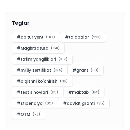
Teglar
#
abituriyent
#
talabalar
(
917
)
(
223
)
#
Magistratura
(
168
)
#
ta’lim yangiliklari
(
167
)
#
milliy sertifikat
#
grant
(
134
)
(
119
)
#
o'qishni ko'chirish
(
116
)
#
test sinovlari
#
maktab
(
115
)
(
114
)
#
stipendiya
#
davlat granti
(
99
)
(
85
)
#
OTM
(
78
)