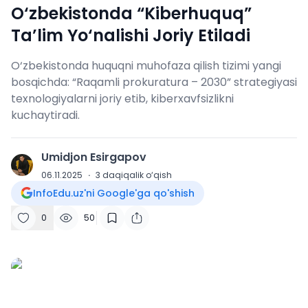
O‘zbekistonda “Kiberhuquq”
Ta’lim Yo‘nalishi Joriy Etiladi
O‘zbekistonda huquqni muhofaza qilish tizimi yangi
bosqichda: “Raqamli prokuratura – 2030” strategiyasi
texnologiyalarni joriy etib, kiberxavfsizlikni
kuchaytiradi.
Umidjon Esirgapov
U
06.11.2025
·
3
daqiqalik o‘qish
InfoEdu.uz'ni Google'ga qo'shish
0
50