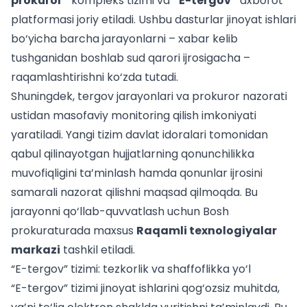
prokuror”
kompleks tizimi va
“E-tergov”
axborot
platformasi joriy etiladi. Ushbu dasturlar jinoyat ishlari
bo‘yicha barcha jarayonlarni – xabar kelib
tushganidan boshlab sud qarori ijrosigacha –
raqamlashtirishni ko‘zda tutadi.
Shuningdek, tergov jarayonlari va prokuror nazorati
ustidan masofaviy monitoring qilish imkoniyati
yaratiladi. Yangi tizim davlat idoralari tomonidan
qabul qilinayotgan hujjatlarning qonunchilikka
muvofiqligini ta’minlash hamda qonunlar ijrosini
samarali nazorat qilishni maqsad qilmoqda. Bu
jarayonni qo‘llab-quvvatlash uchun Bosh
prokuraturada maxsus
Raqamli texnologiyalar
markazi
tashkil etiladi.
“E-tergov” tizimi: tezkorlik va shaffoflikka yo‘l
“E-tergov” tizimi jinoyat ishlarini qog‘ozsiz muhitda,