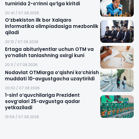
turnirida 2-o‘rinni qo‘lga kiritdi
20:41 / 07.08.2026
O‘zbekiston ilk bor Xalqaro
informatika olimpiadasiga mezbonlik
qiladi
20:13 / 07.08.2026
Ertaga abituriyentlar uchun OTM va
yo‘nalish tanlashning oxirgi kuni
20:11 / 07.08.2026
Nodavlat OTMlarga o‘qishni ko‘chirish
muddati 10-avgustgacha uzaytirildi
20:02 / 07.08.2026
1-sinf o‘quvchilariga Prezident
sovg‘alari 25-avgustga qadar
yetkaziladi
19:59 / 07.08.2026