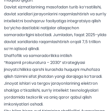
maqsad qilgan.
Davlat xizmatlarining masofadan turib ko‘rsatilishi,
davlat xaridlari jarayonlarini raqamlashtirish va sun’iy
intellektni boshqaruv faoliyatiga integratsiya qilish
bo‘yicha dastlabki natijalar allaqachon
samaradorligini isbotladi. Jumladan, faqat 2025-yilda
davlat xaridlarida raqamlashtirish orqali 7,5 trillion
so‘m iqtisod qilindi.
Shaffoflik va samaradorlikka intilish
“Raqamli prokuratura – 2030” strategiyasi
jinoyatchilikka qarshi kurashda huquqni muhofaza
qilish tizimini sifat jihatdan yangi darajaga ko‘taradi.
Jinoyat ishlari va tergov jarayonlarining elektron
shaklga o‘tkazilishi, sun’iy intellekt texnologiyalari
yordamida tezkorlik va aniq qaror qabul qilish
imkoniyatlari oshadi.