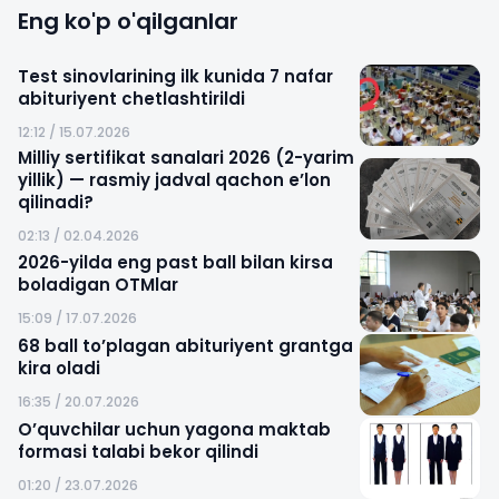
Eng ko'p o'qilganlar
Test sinovlarining ilk kunida 7 nafar
abituriyent chetlashtirildi
12:12 / 15.07.2026
Milliy sertifikat sanalari 2026 (2-yarim
yillik) — rasmiy jadval qachon e’lon
qilinadi?
02:13 / 02.04.2026
2026-yilda eng past ball bilan kirsa
boladigan OTMlar
15:09 / 17.07.2026
68 ball to’plagan abituriyent grantga
kira oladi
16:35 / 20.07.2026
O’quvchilar uchun yagona maktab
formasi talabi bekor qilindi
01:20 / 23.07.2026