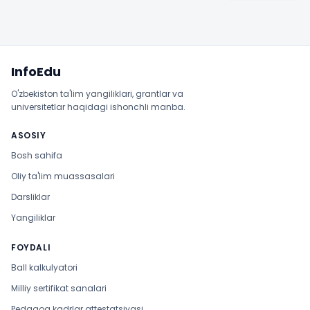
Sayt xaritasi
InfoEdu
O'zbekiston ta'lim yangiliklari, grantlar va
universitetlar haqidagi ishonchli manba.
ASOSIY
Bosh sahifa
Oliy ta'lim muassasalari
Darsliklar
Yangiliklar
FOYDALI
Ball kalkulyatori
Milliy sertifikat sanalari
Pedagog kadrlar attestatsiyasi