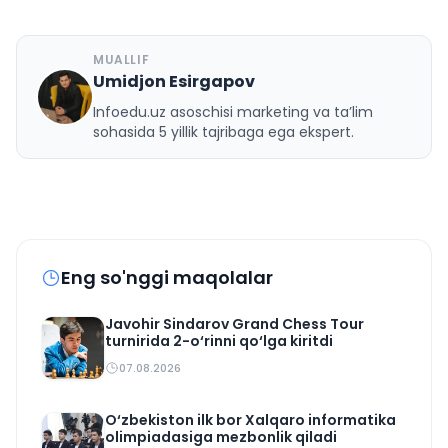
MUALLIF
Umidjon Esirgapov
U
Infoedu.uz asoschisi marketing va ta’lim
sohasida 5 yillik tajribaga ega ekspert.
Eng so'nggi maqolalar
Javohir Sindarov Grand Chess Tour
turnirida 2-o‘rinni qo‘lga kiritdi
07.08.2026
O‘zbekiston ilk bor Xalqaro informatika
olimpiadasiga mezbonlik qiladi