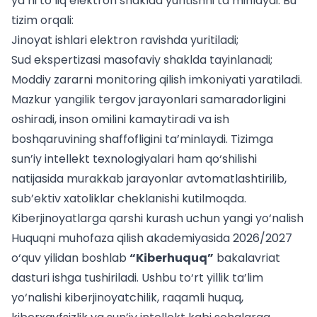
ya’ni to‘liq elektron shaklda yuritishni ta’minlaydi. Bu
tizim orqali:
Jinoyat ishlari elektron ravishda yuritiladi;
Sud ekspertizasi masofaviy shaklda tayinlanadi;
Moddiy zararni monitoring qilish imkoniyati yaratiladi.
Mazkur yangilik tergov jarayonlari samaradorligini
oshiradi, inson omilini kamaytiradi va ish
boshqaruvining shaffofligini ta’minlaydi. Tizimga
sun’iy intellekt texnologiyalari ham qo‘shilishi
natijasida murakkab jarayonlar avtomatlashtirilib,
sub’ektiv xatoliklar cheklanishi kutilmoqda.
Kiberjinoyatlarga qarshi kurash uchun yangi yo‘nalish
Huquqni muhofaza qilish akademiyasida 2026/2027
o‘quv yilidan boshlab
“Kiberhuquq”
bakalavriat
dasturi ishga tushiriladi. Ushbu to‘rt yillik ta’lim
yo‘nalishi kiberjinoyatchilik, raqamli huquq,