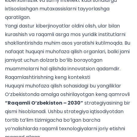
kiberxavfsizlik va sun’iy intellekt kabi sohalarga
ixtisoslashgan mutaxassislarni tayyorlashga
qaratilgan.
Yangi dastur kiberjinoyatlar oldini olish, ular bilan
kurashish va raqamli asrga mos yuridik institutlarni
shakllantirishda muhim asos yaratishi kutilmoqda. Bu
nafaqat huquqni muhofaza qilish organlari, balki jami
jamiyat uchun dolzarb bo‘lib borayotgan
muammolarni hal qilishda innovatsion qadamdir.
Raqamlashtirishning keng konteksti
Huquqni muhofaza qilish sohasidagi bu yangiliklar
O‘zbekistonda amalga oshirilayotgan keng qamrovli
“Raqamli O‘zbekiston – 2030”
strategiyasining bir
qismi hisoblanadi. Ushbu strategiya iqtisodiyotdan
tortib ta’lim tizimigacha bo‘lgan barcha
yo‘nalishlarda raqamli texnologiyalarni joriy etishni