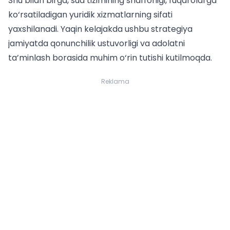
Shu bilan birga, sud tizimining shaffofligi, fuqarolarga
ko‘rsatiladigan yuridik xizmatlarning sifati
yaxshilanadi. Yaqin kelajakda ushbu strategiya
jamiyatda qonunchilik ustuvorligi va adolatni
ta’minlash borasida muhim o‘rin tutishi kutilmoqda.
Reklama