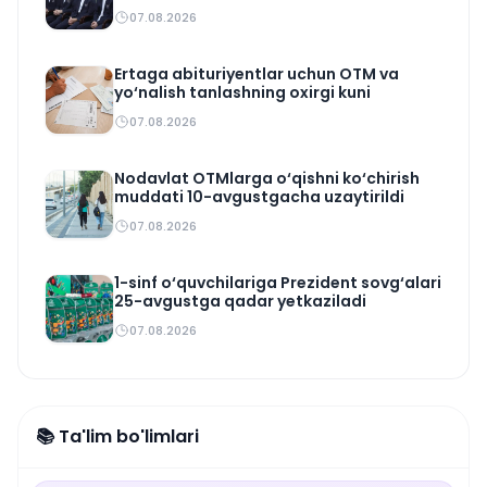
07.08.2026
Ertaga abituriyentlar uchun OTM va
yo‘nalish tanlashning oxirgi kuni
07.08.2026
Nodavlat OTMlarga o‘qishni ko‘chirish
muddati 10-avgustgacha uzaytirildi
07.08.2026
1-sinf o‘quvchilariga Prezident sovg‘alari
25-avgustga qadar yetkaziladi
07.08.2026
📚 Ta'lim bo'limlari