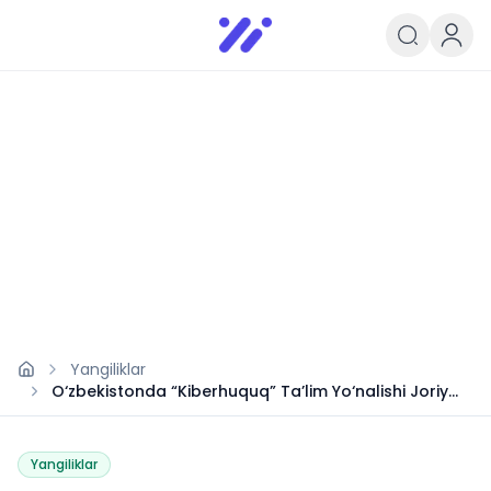
Infoedu
Ta&#039;lim xabarlari va yangili
Yangiliklar
O‘zbekistonda “Kiberhuquq” Ta’lim Yo‘nalishi Joriy
Etiladi
Yangiliklar