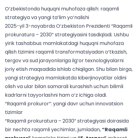
O‘zbekistonda huquqni muhofaza qilish: raqamli
strategiya va yangi ta’lim yo‘nalishi
2025-yil 3-noyabrda O‘zbekiston Prezidenti “Raqamli
prokuratura – 2030” strategiyasini tasdiqladi. Ushbu
yirik tashabbus mamlakatdagi huquqni muhofaza
qilish tizimini raqamli transformatsiyadan o‘tkazish,
tergov va sud jarayonlariga ilg‘or texnologiyalarni
joriy etish maqsadida ishlab chiqilgan. Shu bilan birga,
yangi strategiya mamlakatda kiberjinoyatlar oldini
olish va ular bilan samarali kurashish uchun bilimli
kadrlarni tayyorlashni ham o‘z ichiga oladi.
“Raqamli prokuror”: yangi davr uchun innovatsion
tizimlar
“Raqamli prokuratura – 2030” strategiyasi doirasida
bir nechta raqamli yechimlar, jumladan,
“Raqamli