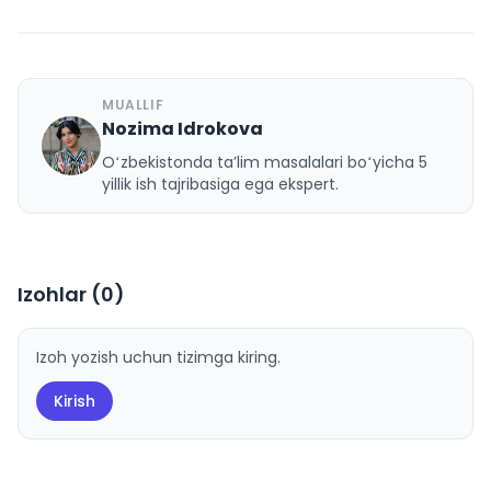
MUALLIF
Nozima Idrokova
N
Oʻzbekistonda taʼlim masalalari boʻyicha 5
yillik ish tajribasiga ega ekspert.
Izohlar (
0
)
Izoh yozish uchun tizimga kiring.
Kirish