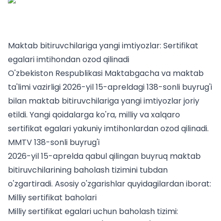
Maktab bitiruvchilariga yangi imtiyozlar: Sertifikat
egalari imtihondan ozod qilinadi
O'zbekiston Respublikasi Maktabgacha va maktab
ta'limi vazirligi 2026-yil 15-apreldagi 138-sonli buyrug'i
bilan maktab bitiruvchilariga yangi imtiyozlar joriy
etildi. Yangi qoidalarga ko'ra, milliy va xalqaro
sertifikat egalari yakuniy imtihonlardan ozod qilinadi.
MMTV 138-sonli buyrug'i
2026-yil 15-aprelda qabul qilingan buyruq maktab
bitiruvchilarining baholash tizimini tubdan
o'zgartiradi. Asosiy o'zgarishlar quyidagilardan iborat:
Milliy sertifikat baholari
Milliy sertifikat egalari uchun baholash tizimi: