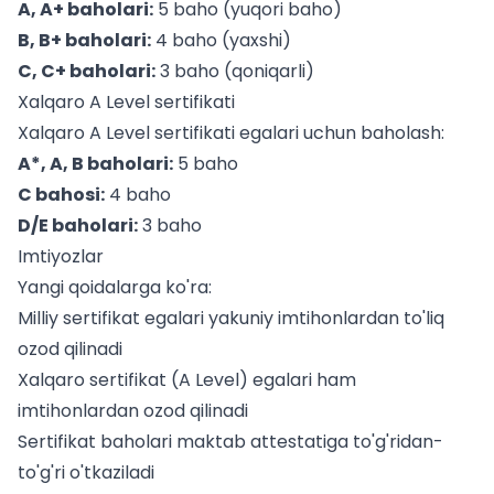
A, A+ baholari:
5 baho (yuqori baho)
B, B+ baholari:
4 baho (yaxshi)
C, C+ baholari:
3 baho (qoniqarli)
Xalqaro A Level sertifikati
Xalqaro A Level sertifikati egalari uchun baholash:
A*, A, B baholari:
5 baho
C bahosi:
4 baho
D/E baholari:
3 baho
Imtiyozlar
Yangi qoidalarga ko'ra:
Milliy sertifikat egalari yakuniy imtihonlardan to'liq
ozod qilinadi
Xalqaro sertifikat (A Level) egalari ham
imtihonlardan ozod qilinadi
Sertifikat baholari maktab attestatiga to'g'ridan-
to'g'ri o'tkaziladi