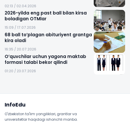
02:13 / 02.04.2026
2026-yilda eng past ball bilan kirsa
boladigan OTMlar
15:09 / 17.07.2026
68 ball to’plagan abituriyent grantga
kira oladi
16:35 / 20.07.2026
O’quvchilar uchun yagona maktab
formasi talabi bekor qilindi
01:20 / 23.07.2026
Sayt xaritasi
InfoEdu
O'zbekiston ta'lim yangiliklari, grantlar va
universitetlar haqidagi ishonchli manba.