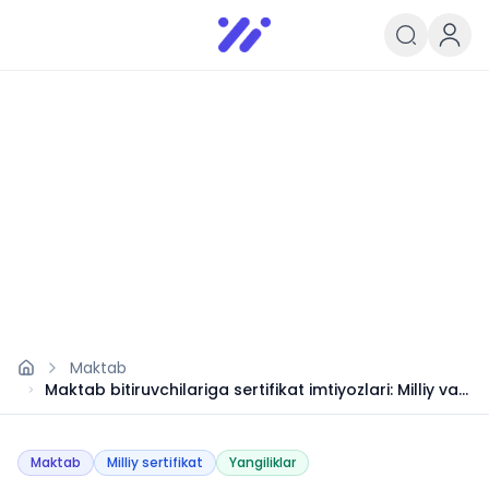
Infoedu
Ta&#039;lim xabarlari va yangili
Maktab
Maktab bitiruvchilariga sertifikat imtiyozlari: Milliy va
xalqaro sertifikat egalari imtihondan ozod
Maktab
Milliy sertifikat
Yangiliklar