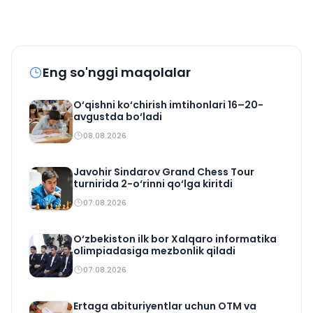
Eng so'nggi maqolalar
O‘qishni ko‘chirish imtihonlari 16–20-
avgustda bo‘ladi
08.08.2026
Javohir Sindarov Grand Chess Tour
turnirida 2-o‘rinni qo‘lga kiritdi
07.08.2026
O‘zbekiston ilk bor Xalqaro informatika
olimpiadasiga mezbonlik qiladi
07.08.2026
Ertaga abituriyentlar uchun OTM va