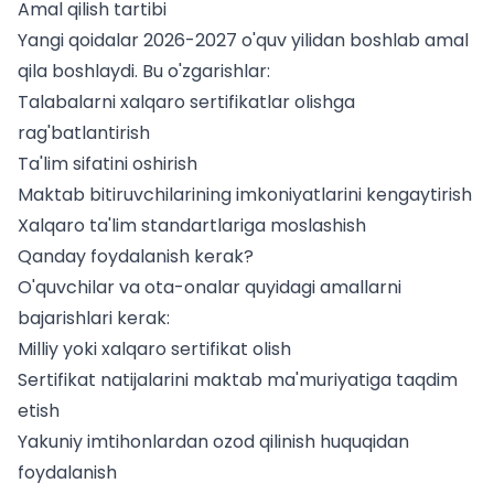
Amal qilish tartibi
Yangi qoidalar 2026-2027 o'quv yilidan boshlab amal
qila boshlaydi. Bu o'zgarishlar:
Talabalarni xalqaro sertifikatlar olishga
rag'batlantirish
Ta'lim sifatini oshirish
Maktab bitiruvchilarining imkoniyatlarini kengaytirish
Xalqaro ta'lim standartlariga moslashish
Qanday foydalanish kerak?
O'quvchilar va ota-onalar quyidagi amallarni
bajarishlari kerak:
Milliy yoki xalqaro sertifikat olish
Sertifikat natijalarini maktab ma'muriyatiga taqdim
etish
Yakuniy imtihonlardan ozod qilinish huquqidan
foydalanish