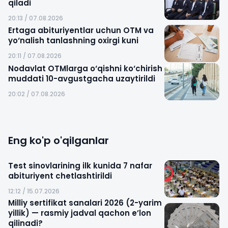
qiladi
20:13 / 07.08.2026
Ertaga abituriyentlar uchun OTM va
yo‘nalish tanlashning oxirgi kuni
20:11 / 07.08.2026
Nodavlat OTMlarga o‘qishni ko‘chirish
muddati 10-avgustgacha uzaytirildi
20:02 / 07.08.2026
Eng ko'p o'qilganlar
Test sinovlarining ilk kunida 7 nafar
abituriyent chetlashtirildi
12:12 / 15.07.2026
Milliy sertifikat sanalari 2026 (2-yarim
yillik) — rasmiy jadval qachon e’lon
qilinadi?