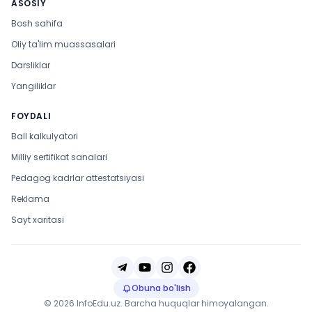
ASOSIY
Bosh sahifa
Oliy ta'lim muassasalari
Darsliklar
Yangiliklar
FOYDALI
Ball kalkulyatori
Milliy sertifikat sanalari
Pedagog kadrlar attestatsiyasi
Reklama
Sayt xaritasi
Obuna bo'lish
© 2026 InfoEdu.uz. Barcha huquqlar himoyalangan.