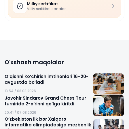
Milliy sertifikat
Milliy sertifikat sanalari
O'xshash maqolalar
O‘qishni ko‘chirish imtihonlari 16–20-
avgustda bo‘ladi
13:54 / 08.08.2026
Javohir Sindarov Grand Chess Tour
turnirida 2-o‘rinni qo‘lga kiritdi
20:41 / 07.08.2026
O‘zbekiston ilk bor Xalqaro
informatika olimpiadasiga mezbonlik