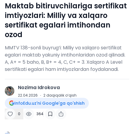
Maktab bitiruvchilariga sertifikat
imtiyozlari: Milliy va xalqaro
sertifikat egalari imtihondan
ozod
MMTV 138-sonli buyrug’i: Milliy va xalqaro sertifikat
egalari maktab yakuniy imtihonlaridan ozod qilinadi.
A, A+ = 5 baho, B, B+ = 4, C, C+ = 3. Xalqaro A Level
sertifikati egalari ham imtiyozlardan foydalanadi.
Nozima Idrokova
N
22.04.2026
·
2
daqiqalik o‘qish
InfoEdu.uz'ni Google'ga qo'shish
0
364