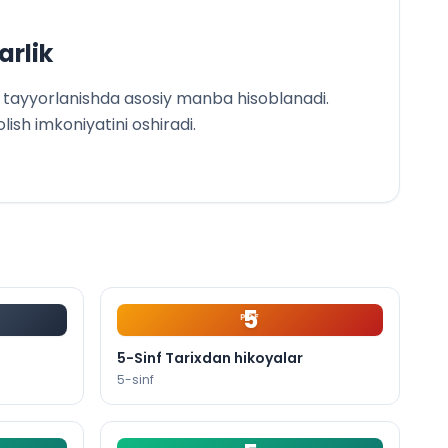
arlik
ga tayyorlanishda asosiy manba hisoblanadi.
olish imkoniyatini oshiradi.
5
PDF
5-Sinf Tarixdan hikoyalar
5
-sinf