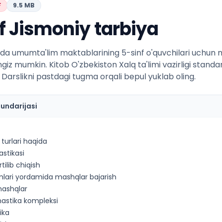
F
9.5 MB
f Jismoniy tarbiya
da umumta'lim maktablarining 5-sinf o'quvchilari uchun mo'
ngiz mumkin. Kitob O'zbekiston Xalq ta'limi vazirligi standa
 Darslikni pastdagi tugma orqali bepul yuklab oling.
mundarijasi
 turlari haqida
stikasi
tilib chiqish
mlari yordamida mashqlar bajarish
mashqlar
nastika kompleksi
ika