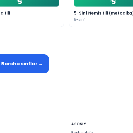
5
5
PDF
PDF
a tili
5-Sinf Nemis tili (metodika
5
-sinf
Barcha sinflar
→
ASOSIY
Bosh sahifa