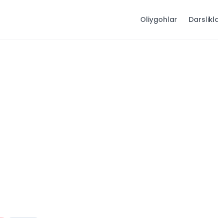
Oliygohlar
Darslikl