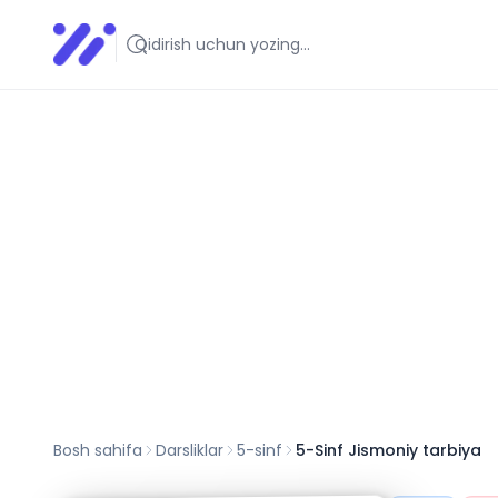
Infoedu
Ta&#039;lim xabarlari va yangiliklari
Bosh sahifa
Darsliklar
5
-sinf
5-Sinf Jismoniy tarbiya