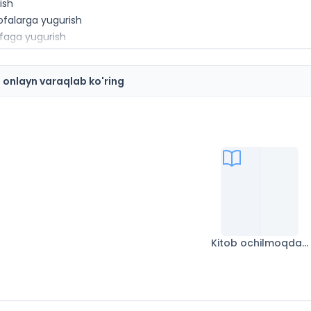
ish
falarga yugurish
faga yugurish
akrash
 sakrash
i onlayn varaqlab ko'ring
ish
 amal qilinadigan qoidalar
‘p tashlash
yinida bajariladigan asosiy usullar
usobaqasi qoidalari
‘l to‘pi)
sobaqasi qoidalari
Kitob ochilmoqda...
idagi asosiy usullar
obaqasi qoidalari
mi