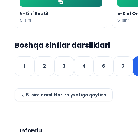
5
PDF
5-Sinf Rus tili
5-Sinf On
5
-sinf
5
-sinf
Boshqa sinflar darsliklari
1
2
3
4
6
7
5
-sinf darsliklari ro'yxatiga qaytish
Sayt xaritasi
InfoEdu