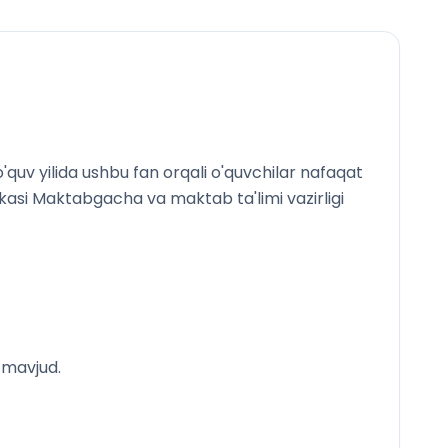
quv yilida ushbu fan orqali o'quvchilar nafaqat
likasi Maktabgacha va maktab ta'limi vazirligi
 mavjud.