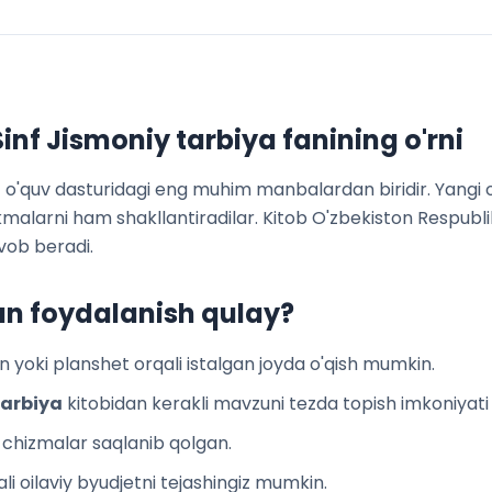
inf Jismoniy tarbiya
fanining o'rni
f
o'quv dasturidagi eng muhim manbalardan biridir. Yangi o'
'nikmalarni ham shakllantiradilar. Kitob O'zbekiston Respub
vob beradi.
an foydalanish qulay?
 yoki planshet orqali istalgan joyda o'qish mumkin.
tarbiya
kitobidan kerakli mavzuni tezda topish imkoniyati
a chizmalar saqlanib qolgan.
li oilaviy byudjetni tejashingiz mumkin.