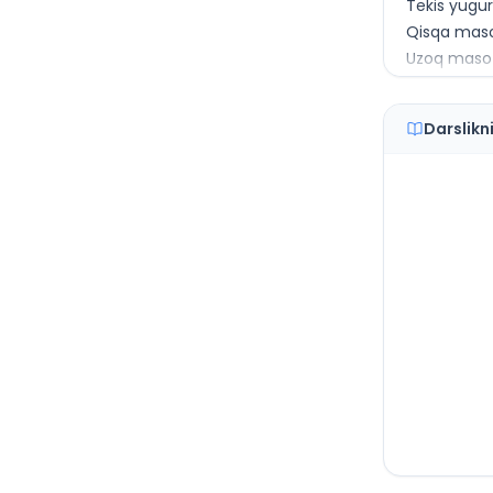
Tekis yugur
Qisqa maso
Uzoq maso
Uzunlikka s
Balandlikka
Darslikn
To‘p uloqtir
Basketbol
Basketbolda
Savatga to
Voleybol
Voleybol o‘
Voleybol m
Gandbol (qo
Gandbol mu
Futbol
Futbol o‘yin
Futbol mus
Kurash
Kurash gila