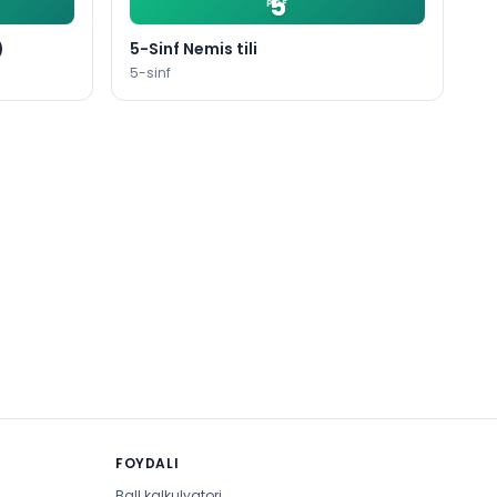
5
PDF
)
5-Sinf Nemis tili
5
-sinf
FOYDALI
Ball kalkulyatori