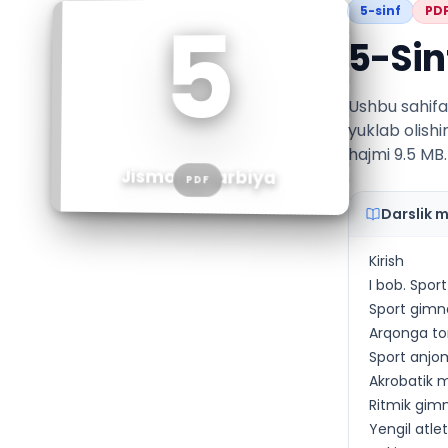
5
5
-sinf
PD
5-Sin
Ushbu sahifa
yuklab olishi
hajmi 9.5 MB.
Jismoniy tarbiya
PDF
Darslik 
Kirish
I bob. Sport
Sport gimna
Arqonga tor
Sport anjo
Akrobatik 
Ritmik gim
Yengil atlet