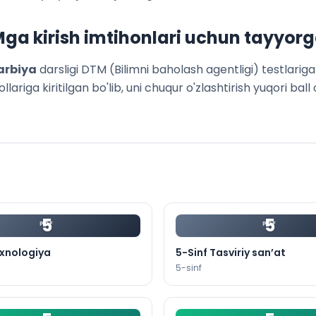
ga kirish imtihonlari uchun tayyorg
arbiya
darsligi DTM (Bilimni baholash agentligi) testlari
ariga kiritilgan bo'lib, uni chuqur o'zlashtirish yuqori ball 
5
5
PDF
PDF
exnologiya
5-Sinf Tasviriy san’at
5
-sinf