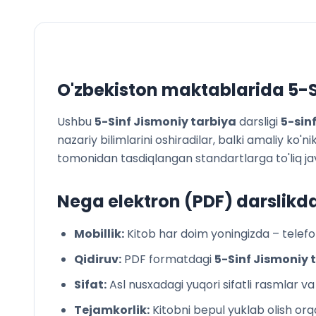
O'zbekiston maktablarida
5-S
Ushbu
5-Sinf Jismoniy tarbiya
darsligi
5
-sin
nazariy bilimlarini oshiradilar, balki amaliy ko
tomonidan tasdiqlangan standartlarga to'liq ja
Nega elektron (PDF) darslikd
Mobillik:
Kitob har doim yoningizda – telefon
Qidiruv:
PDF formatdagi
5-Sinf Jismoniy 
Sifat:
Asl nusxadagi yuqori sifatli rasmlar v
Tejamkorlik:
Kitobni bepul yuklab olish orqa