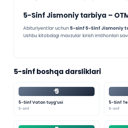
5-Sinf Jismoniy tarbiya
– OTM
Abituriyentlar uchun
5
-sinf
5-Sinf Jismoniy t
Ushbu kitobdagi mavzular kirish imtihonlari savoll
5
-sinf boshqa darsliklari
5
PDF
5-Sinf Vatan tuyg‘usi
5-Sinf T
5
-sinf
5
-sinf