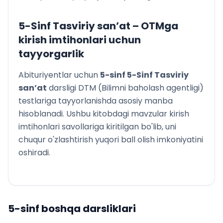
5-Sinf Tasviriy san’at
– OTMga
kirish imtihonlari uchun
tayyorgarlik
Abituriyentlar uchun
5
-sinf
5-Sinf Tasviriy
san’at
darsligi DTM (Bilimni baholash agentligi)
testlariga tayyorlanishda asosiy manba
hisoblanadi. Ushbu kitobdagi mavzular kirish
imtihonlari savollariga kiritilgan bo'lib, uni
chuqur o'zlashtirish yuqori ball olish imkoniyatini
oshiradi.
5
-sinf boshqa darsliklari