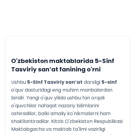
25-dars. 8-Mart bayramiga devoriy gazeta ishlash.
Nazorat ishi
26-dars. Navro‘z bayramiga bag‘ishlangan
kompozitsiya ishlash
IV CHORAK
27-dars. Tasviriy san’atda portret. Portret janrida
ishlangan asarlarni badiiy idrok etish
28, 29-darslar. «Men sevgan qahramon» mavzusida
portret ishlash
O'zbekiston maktablarida
5-Sinf
30-dars. Plastilin yoki loydan xarakterli kayﬁyatdagi
Tasviriy san’at
fanining o'rni
portret ishlash
31-dars. «Adabiy asar qahramoni» mavzusida portret –
Ushbu
5-Sinf Tasviriy san’at
darsligi
5
-sinf
illustratsiya ishlash
o'quv dasturidagi eng muhim manbalardan
32, 33-darslar. Rangtasvir yoki graﬁk usulda portret
biridir. Yangi o'quv yilida ushbu fan orqali
ishlash
o'quvchilar nafaqat nazariy bilimlarini
34-dars. Yil davomida bajarilgan ishlarning yakuni
oshiradilar, balki amaliy ko'nikmalarni ham
shakllantiradilar. Kitob O'zbekiston Respublikasi
Maktabgacha va maktab ta'limi vazirligi