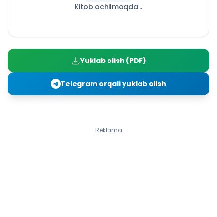
Kitob ochilmoqda...
14-dars. «Men sevgan hayvon» mavzusida rasm
ishlash
15-dars. «Qish manzarasi» mavzusida rasm chizish
16-dars. «Yangi yil» mavzusida devoriy gazeta ishlash.
Nazorat ishi
Yuklab olish (PDF)
III CHORAK
17-dars. Rangtasvirda naturmort. Naturmort janrida
Telegram orqali yuklab olish
yaratilgan asarlarni badiiy idrok etish
18, 19-darslar. Milliy idishlardan tuzilgan mavzuli
naturmort (2–3 ta buyum)ni rangtasvirda ishlash
20-dars. Rang-tuslari jihatidan qarama-qarshi
Reklama
(kontrast) buyumlardan tashkil topgan naturmortni
graﬁk usulida ishlash
21-dars. Xotiradan naturmort kompozitsiyasini ishlash
22, 23-darslar. Tabiat manzarasi fonida naturmort
ishlash
24-dars. Badiiy bezak graﬁkasi (taklifnoma, ramz,
badiiy harf va hokazo)