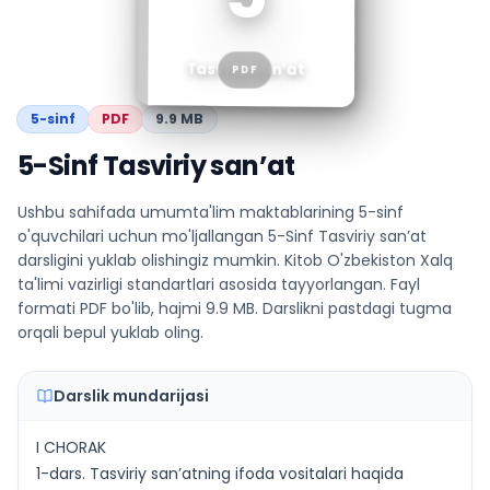
Tasviriy san’at
PDF
5
-sinf
PDF
9.9 MB
5-Sinf Tasviriy san’at
Ushbu sahifada umumta'lim maktablarining 5-sinf
o'quvchilari uchun mo'ljallangan 5-Sinf Tasviriy san’at
darsligini yuklab olishingiz mumkin. Kitob O'zbekiston Xalq
ta'limi vazirligi standartlari asosida tayyorlangan. Fayl
formati PDF bo'lib, hajmi 9.9 MB. Darslikni pastdagi tugma
orqali bepul yuklab oling.
Darslik mundarijasi
I CHORAK
1-dars. Tasviriy san’atning ifoda vositalari haqida