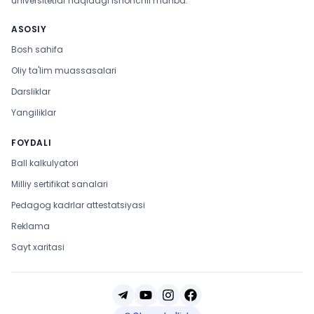
universitetlar haqidagi ishonchli manba.
ASOSIY
Bosh sahifa
Oliy ta'lim muassasalari
Darsliklar
Yangiliklar
FOYDALI
Ball kalkulyatori
Milliy sertifikat sanalari
Pedagog kadrlar attestatsiyasi
Reklama
Sayt xaritasi