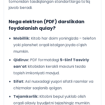
tomonidan tasdiqlangan standartlarga to'liq
javob beradi.
Nega elektron (PDF) darslikdan
foydalanish qulay?
Mobillik:
Kitob har doim yoningizda – telefon
yoki planshet orqali istalgan joyda o'qish
mumkin.
Qidiruv:
PDF formatdagi
5-Sinf Tasviriy
san’at
kitobidan kerakli mavzuni tezda
topish imkoniyati mavjud.
Sifat:
Asl nusxadagi yuqori sifatli rasmlar va
chizmalar saqlanib qolgan.
Tejamkorlik:
Kitobni bepul yuklab olish
orqali oilaviy byudjetni tejashingiz mumkin.