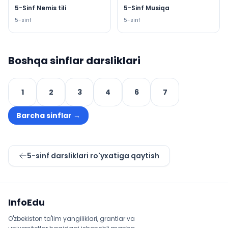
5-Sinf Nemis tili
5-Sinf Musiqa
5
-sinf
5
-sinf
Boshqa sinflar darsliklari
1
2
3
4
6
7
Barcha sinflar
→
5
-sinf darsliklari ro'yxatiga qaytish
Sayt xaritasi
InfoEdu
O'zbekiston ta'lim yangiliklari, grantlar va