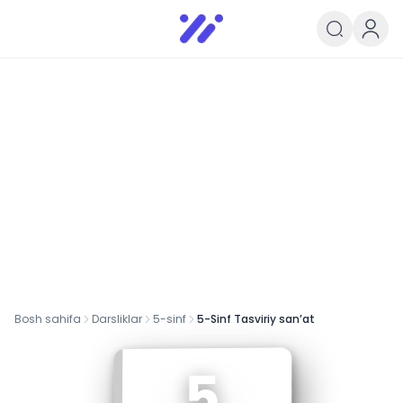
Infoedu
Ta&#039;lim xabarlari va yangili
Bosh sahifa
Darsliklar
5
-sinf
5-Sinf Tasviriy san’at
5