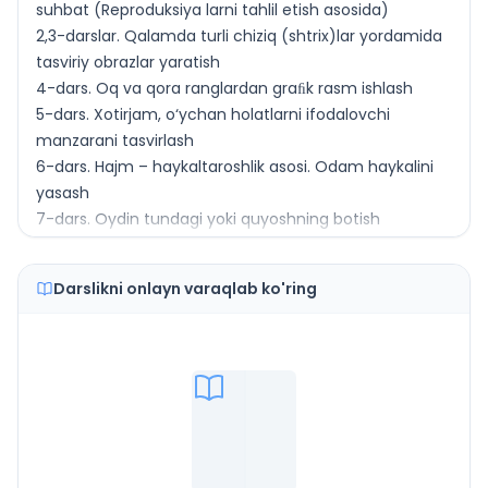
suhbat (Reproduksiya larni tahlil etish asosida)
2,3-darslar. Qalamda turli chiziq (shtrix)lar yordamida
tasviriy obrazlar yaratish
4-dars. Oq va qora ranglardan graﬁk rasm ishlash
5-dars. Xotirjam, o‘ychan holatlarni ifodalovchi
manzarani tasvirlash
6-dars. Hajm – haykaltaroshlik asosi. Odam haykalini
yasash
7-dars. Oydin tundagi yoki quyoshning botish
chog‘idagi daraxtni tasvirlash
8,9-darslar. Rangtasvir xususiyatlari (Asarni badiiy idrok
Darslikni onlayn varaqlab ko'ring
etish asosida)
II CHORAK
10-dars. Rangtasvir va graﬁkada manzara. Manzara
janridagi asarlarni tahlil etish va ijodiy ish
11-dars. Tabiatning obrazli manzarasini ishlash
12-dars. Sharqona shahar tasvirining eskizini ishlash
13-dars. Tasviriy san’atda animalistik janr. Suhbat va
amaliy ish