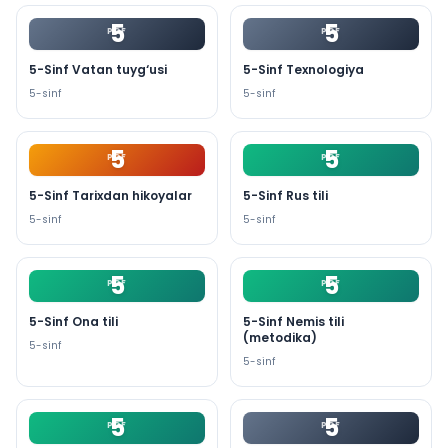
5
5
PDF
PDF
5-Sinf Vatan tuyg‘usi
5-Sinf Texnologiya
5
-sinf
5
-sinf
5
5
PDF
PDF
5-Sinf Tarixdan hikoyalar
5-Sinf Rus tili
5
-sinf
5
-sinf
5
5
PDF
PDF
5-Sinf Ona tili
5-Sinf Nemis tili
(metodika)
5
-sinf
5
-sinf
5
5
PDF
PDF