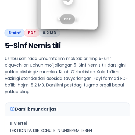
Nemis tili
PDF
5
-sinf
PDF
8.2 MB
5-Sinf Nemis tili
Ushbu sahifada umumta'lim maktablarining 5-sinf
o'quvchilari uchun mo'ljallangan 5-Sinf Nemis tili darsligini
yuklab olishingiz mumkin. Kitob O'zbekiston Xalq ta'limi
vazirligi standartlari asosida tayyorlangan. Fayl formati PDF
bo'lib, hajmi 8.2 MB. Darslikni pastdagi tugma orqali bepul
yuklab oling.
Darslik mundarijasi
II. Viertel
LEKTION IV. DIE SCHULE IN UNSEREM LEBEN