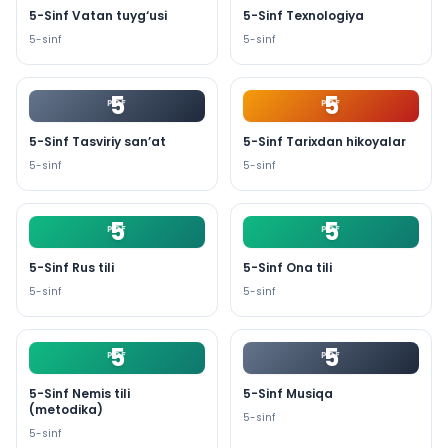
5-Sinf Vatan tuyg‘usi
5-Sinf Texnologiya
5
-sinf
5
-sinf
5
5
PDF
PDF
5-Sinf Tasviriy san’at
5-Sinf Tarixdan hikoyalar
5
-sinf
5
-sinf
5
5
PDF
PDF
5-Sinf Rus tili
5-Sinf Ona tili
5
-sinf
5
-sinf
5
5
PDF
PDF
5-Sinf Nemis tili
5-Sinf Musiqa
(metodika)
5
-sinf
5
-sinf