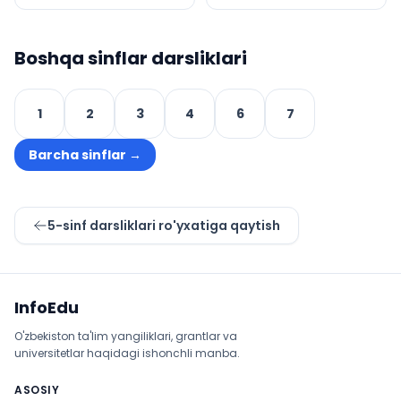
Boshqa sinflar darsliklari
1
2
3
4
6
7
Barcha sinflar
→
5
-sinf darsliklari ro'yxatiga qaytish
Sayt xaritasi
InfoEdu
O'zbekiston ta'lim yangiliklari, grantlar va
universitetlar haqidagi ishonchli manba.
ASOSIY