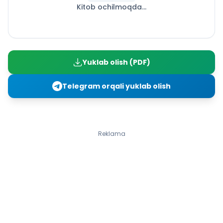
Kitob ochilmoqda...
Stunde 6. Am Sonntag
Stunde 7. Meine Lieblingsjahrzeit
Stunde 8. Wiederholung
III. Viertel
LEKTION VI. MEIN HOBBY
Yuklab olish (PDF)
Stunde 1. Mein Hobby
Stunde 2. Das Telefongespräch
Telegram orqali yuklab olish
Stunde 3. Die beste Jahreszeit
Stunde 4. Eine Puppe will ich
Stunde 5. Märchenwelt
Stunde 6. Mein Computer
Reklama
Stunde 7. Wir lachen zusammen
Stunde 8. Im Lebensmittelgeschäft
Stunde 9. Die Monate und Wochentage
Stunde 10. Wir lachen zusammen
Stunde 11. Der Winter ist da
Stunde 12. Es ist schön, Winterferien zu haben!
Stunden 13–14. Ein Brief. Wiederholung