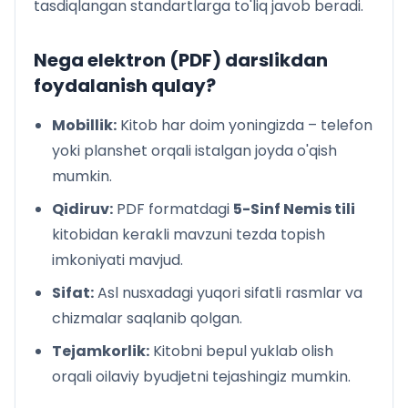
tasdiqlangan standartlarga to'liq javob beradi.
LEKTION IX. DIE JAHRESZEITEN
Stunde 1. Die Jahreszeiten
Stunde 2. Der Frühling
Nega elektron (PDF) darslikdan
Stunde 3. Die Butterblume
foydalanish qulay?
Stunde 4. Die
Stunde 5. Unser Schulgarten
Mobillik:
Kitob har doim yoningizda – telefon
Stunde 6. Die Natur
yoki planshet orqali istalgan joyda o'qish
Stunden 7–8. Der Sommer
mumkin.
Stunde 9. Die Obstbäume
Stunde 10. Obst und Gemüse
Qidiruv:
PDF formatdagi
5-Sinf Nemis tili
Stunde 11. Zwei Fre
kitobidan kerakli mavzuni tezda topish
Stunde 12. Lieber Frühling
imkoniyati mavjud.
Stunde 13. Wo beginnt die Heimat?
Sifat:
Asl nusxadagi yuqori sifatli rasmlar va
Stunde 14. Wiederholung
LEKTION X. DIE JAHRESZEITEN UND DIE FESTE
chizmalar saqlanib qolgan.
Stunde 1. Frühlingsfest
Tejamkorlik:
Kitobni bepul yuklab olish
Stunde 2. Orasta erzählt
orqali oilaviy byudjetni tejashingiz mumkin.
Stunde 3. Wir lachen zusammen
Stunde 4. Die Natur und die Landschaft