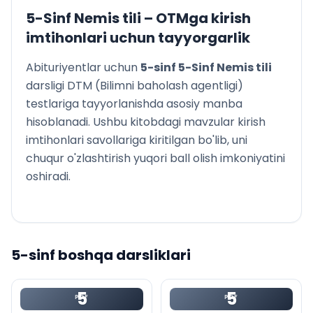
Stunde 5. Die Natur und die Landschaft
5-Sinf Nemis tili
– OTMga kirish
Stunde 6. Über Feiertage
imtihonlari uchun tayyorgarlik
Stunde 7. Feiertage in Deutschland
Stunde 8. Osterfest
Abituriyentlar uchun
5
-sinf
5-Sinf Nemis tili
Stunden 9–10. Sommerferien
darsligi DTM (Bilimni baholash agentligi)
testlariga tayyorlanishda asosiy manba
hisoblanadi. Ushbu kitobdagi mavzular kirish
imtihonlari savollariga kiritilgan bo'lib, uni
chuqur o'zlashtirish yuqori ball olish imkoniyatini
oshiradi.
5
-sinf boshqa darsliklari
5
5
PDF
PDF