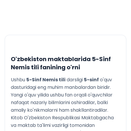
LEKTION VII. DIE TIERWELT
Stunde 1. Die Haustiere
Stunde 2. Der Arzt und ein Hund
Stunde 3. Im Zoo
Stunde 4. Kleine Naturfreunde
Stunde 5. Sucht mal Tiere auf dem Bild!
Stunde 6. Der Löwe und der Hase
Stunde 7. Der Affe und die Uhr
Stunde 8. Wie schlafen die Tiere?
O'zbekiston maktablarida
5-Sinf
Stunde 9. Die Elefanten
Nemis tili
fanining o'rni
Stunde 10. Der kluge Bauer und der Bär
Stunde 11. Wiederholung
Ushbu
5-Sinf Nemis tili
darsligi
5
-sinf
o'quv
LEKTION VIII. DIE BÜCHERFREUNDE
dasturidagi eng muhim manbalardan biridir.
Stunde 1. Monikas Aufsatz
Yangi o'quv yilida ushbu fan orqali o'quvchilar
Stunde 2. Wir lernen Deutsch
nafaqat nazariy bilimlarini oshiradilar, balki
Stunde 3. Das
amaliy ko'nikmalarni ham shakllantiradilar.
Stunde 4. Welt der Märchen
Kitob O'zbekiston Respublikasi Maktabgacha
Stunde 5. Wiederholung
va maktab ta'limi vazirligi tomonidan
IV. Viertel