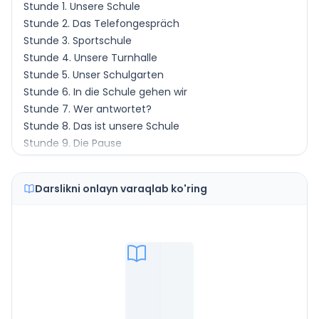
Stunde 1. Unsere Schule
Stunde 2. Das Telefongespräch
Stunde 3. Sportschule
Stunde 4. Unsere Turnhalle
Stunde 5. Unser Schulgarten
Stunde 6. In die Schule gehen wir
Stunde 7. Wer antwortet?
Stunde 8. Das ist unsere Schule
Stunde 9. Die Pause
Stunde 10. Zwei Rechenaufgaben
Stunde 11. Ist das leicht?
Darslikni onlayn varaqlab ko'ring
Stunde 12. Ich will helfen
Stunde 13. Wiederholung
LEKTION V. MEIN TAGESABLAUF
Stunde 1. Muchtors Tagesablauf
Stunde 2. Zum Sprechen und Lachen
Stunde 3. Die Mahlzeit
Stunde 4. Mein Lebenslauf
Stunde 5. Am Telefon