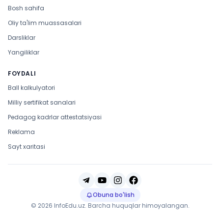
Bosh sahifa
Oliy ta'lim muassasalari
Darsliklar
Yangiliklar
FOYDALI
Ball kalkulyatori
Milliy sertifikat sanalari
Pedagog kadrlar attestatsiyasi
Reklama
Sayt xaritasi
Obuna bo'lish
© 2026 InfoEdu.uz. Barcha huquqlar himoyalangan.