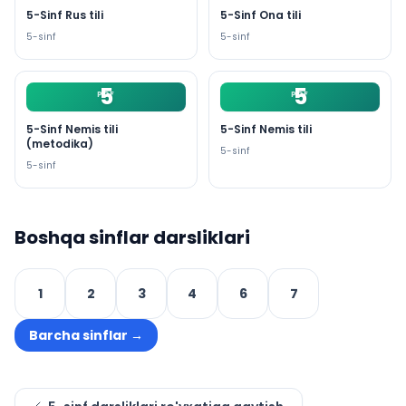
5-Sinf Rus tili
5-Sinf Ona tili
5
-sinf
5
-sinf
5
5
PDF
PDF
5-Sinf Nemis tili
5-Sinf Nemis tili
(metodika)
5
-sinf
5
-sinf
Boshqa sinflar darsliklari
1
2
3
4
6
7
Barcha sinflar
→