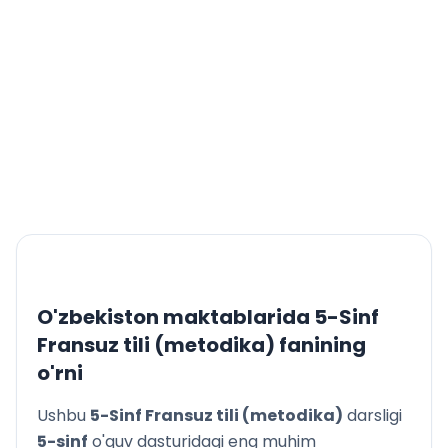
O'zbekiston maktablarida
5-Sinf
Fransuz tili (metodika)
fanining
o'rni
Ushbu
5-Sinf Fransuz tili (metodika)
darsligi
5
-sinf
o'quv dasturidagi eng muhim