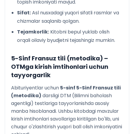
topish imkoniyati mavjud.
Sifat:
Asl nusxadagi yuqori sifatli rasmlar va
chizmalar saqlanib qolgan.
Tejamkorlik:
Kitobni bepul yuklab olish
orqali oilaviy byudjetni tejashingiz mumkin.
5-Sinf Fransuz tili (metodika)
–
OTMga kirish imtihonlari uchun
tayyorgarlik
Abituriyentlar uchun
5
-sinf
5-Sinf Fransuz tili
(metodika)
darsligi DTM (Bilimni baholash
agentligi) testlariga tayyorlanishda asosiy
manba hisoblanadi. Ushbu kitobdagi mavzular
kirish imtihonlari savollariga kiritilgan bo'lib, uni
chuqur o'zlashtirish yuqori ball olish imkoniyatini