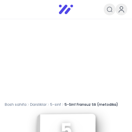
Infoedu
Ta&#039;lim xabarlari va yangili
Bosh sahifa
Darsliklar
5
-sinf
5-Sinf Fransuz tili (metodika)
5