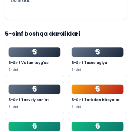
oshiradi.
5
-sinf boshqa darsliklari
5
5
PDF
PDF
5-Sinf Vatan tuyg‘usi
5-Sinf Texnologiya
5
-sinf
5
-sinf
5
5
PDF
PDF
5-Sinf Tasviriy san’at
5-Sinf Tarixdan hikoyalar
5
-sinf
5
-sinf
5
5
PDF
PDF