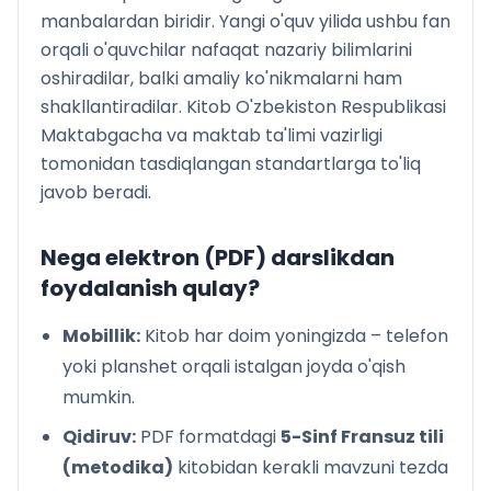
manbalardan biridir. Yangi o'quv yilida ushbu fan
orqali o'quvchilar nafaqat nazariy bilimlarini
oshiradilar, balki amaliy ko'nikmalarni ham
shakllantiradilar. Kitob O'zbekiston Respublikasi
Maktabgacha va maktab ta'limi vazirligi
tomonidan tasdiqlangan standartlarga to'liq
javob beradi.
Nega elektron (PDF) darslikdan
foydalanish qulay?
Mobillik:
Kitob har doim yoningizda – telefon
yoki planshet orqali istalgan joyda o'qish
mumkin.
Qidiruv:
PDF formatdagi
5-Sinf Fransuz tili
(metodika)
kitobidan kerakli mavzuni tezda