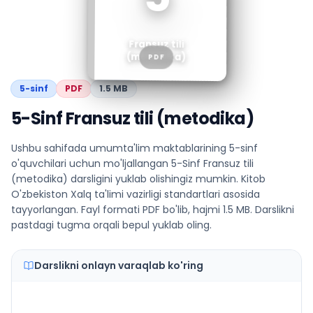
Fransuz tili
(metodika)
PDF
5
-sinf
PDF
1.5 MB
5-Sinf Fransuz tili (metodika)
Ushbu sahifada umumta'lim maktablarining 5-sinf
o'quvchilari uchun mo'ljallangan 5-Sinf Fransuz tili
(metodika) darsligini yuklab olishingiz mumkin. Kitob
O'zbekiston Xalq ta'limi vazirligi standartlari asosida
tayyorlangan. Fayl formati PDF bo'lib, hajmi 1.5 MB. Darslikni
pastdagi tugma orqali bepul yuklab oling.
Darslikni onlayn varaqlab ko'ring