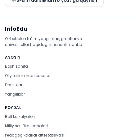
5
-sinf darsliklari ro'yxatiga qaytish
Sayt xaritasi
InfoEdu
O'zbekiston ta'lim yangiliklari, grantlar va
universitetlar haqidagi ishonchli manba.
ASOSIY
Bosh sahifa
Oliy ta'lim muassasalari
Darsliklar
Yangiliklar
FOYDALI
Ball kalkulyatori
Milliy sertifikat sanalari
Pedagog kadrlar attestatsiyasi