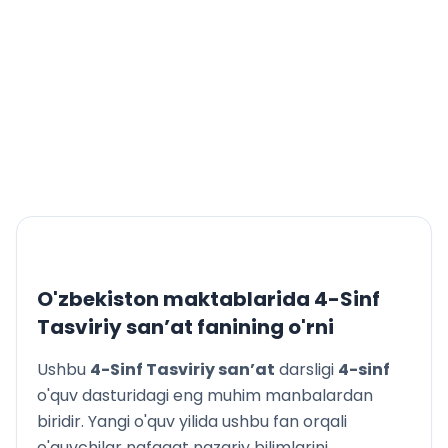
O'zbekiston maktablarida
4-Sinf
Tasviriy san’at
fanining o'rni
Ushbu
4-Sinf Tasviriy san’at
darsligi
4
-sinf
o'quv dasturidagi eng muhim manbalardan
biridir. Yangi o'quv yilida ushbu fan orqali
o'quvchilar nafaqat nazariy bilimlarini