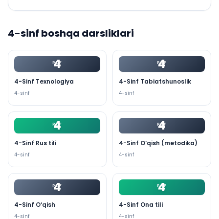
4
-sinf boshqa darsliklari
4
4
PDF
PDF
4-Sinf Texnologiya
4-Sinf Tabiatshunoslik
4
-sinf
4
-sinf
4
4
PDF
PDF
4-Sinf Rus tili
4-Sinf O‘qish (metodika)
4
-sinf
4
-sinf
4
4
PDF
PDF
4-Sinf O‘qish
4-Sinf Ona tili
4
-sinf
4
-sinf