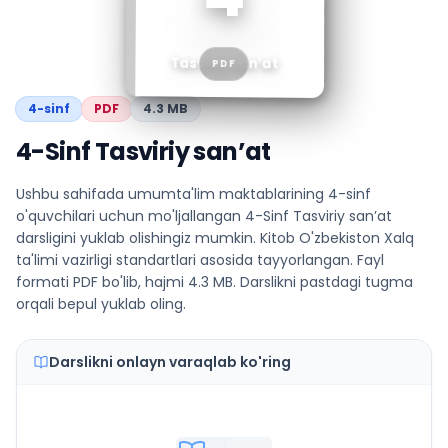
Tasviriy san’at
PDF
4
-sinf
PDF
4.3 MB
4-Sinf Tasviriy san’at
Ushbu sahifada umumta'lim maktablarining 4-sinf
o'quvchilari uchun mo'ljallangan 4-Sinf Tasviriy san’at
darsligini yuklab olishingiz mumkin. Kitob O'zbekiston Xalq
ta'limi vazirligi standartlari asosida tayyorlangan. Fayl
formati PDF bo'lib, hajmi 4.3 MB. Darslikni pastdagi tugma
orqali bepul yuklab oling.
Darslikni onlayn varaqlab ko'ring