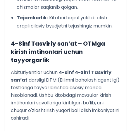
chizmalar saqlanib qolgan.
Tejamkorlik:
Kitobni bepul yuklab olish
orqali oilaviy byudjetni tejashingiz mumkin.
4-Sinf Tasviriy san’at
– OTMga
kirish imtihonlari uchun
tayyorgarlik
Abituriyentlar uchun
4
-sinf
4-Sinf Tasviriy
san’at
darsligi DTM (Bilimni baholash agentligi)
testlariga tayyorlanishda asosiy manba
hisoblanadi. Ushbu kitobdagi mavzular kirish
imtihonlari savollariga kiritilgan bo'lib, uni
chuqur o'zlashtirish yuqori ball olish imkoniyatini
oshiradi.