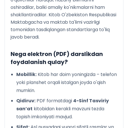
oshiradilar, balki amaliy ko'nikmalarni ham
shakllantiradilar. Kitob O'zbekiston Respublikasi
Maktabgacha va maktab ta'limi vazirligi
tomonidan tasdiqlangan standartlarga to'liq
javob beradi.
Nega elektron (PDF) darslikdan
foydalanish qulay?
Mobillik:
Kitob har doim yoningizda – telefon
yoki planshet orqali istalgan joyda o'qish
mumkin.
Qidiruv:
PDF formatdagi
4-Sinf Tasviriy
san’at
kitobidan kerakli mavzuni tezda
topish imkoniyati mavjud.
Sifat:
Asl nusxadagi yuqori sifatli rasmlar va