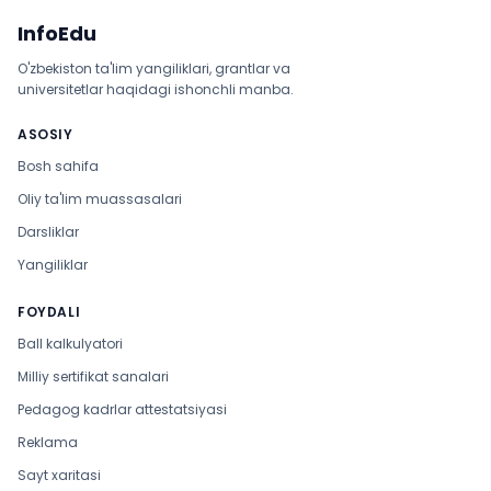
Sayt xaritasi
InfoEdu
O'zbekiston ta'lim yangiliklari, grantlar va
universitetlar haqidagi ishonchli manba.
ASOSIY
Bosh sahifa
Oliy ta'lim muassasalari
Darsliklar
Yangiliklar
FOYDALI
Ball kalkulyatori
Milliy sertifikat sanalari
Pedagog kadrlar attestatsiyasi
Reklama
Sayt xaritasi