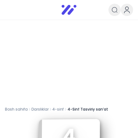
Infoedu
Ta&#039;lim xabarlari va yangili
Bosh sahifa
Darsliklar
4
-sinf
4-Sinf Tasviriy san’at
4