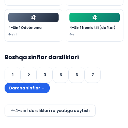
4
4
PDF
PDF
4-Sinf Odobnoma
4-Sinf Nemis tili (daftar)
4
-sinf
4
-sinf
Boshqa sinflar darsliklari
1
2
3
5
6
7
Barcha sinflar
→
4
-sinf darsliklari ro'yxatiga qaytish