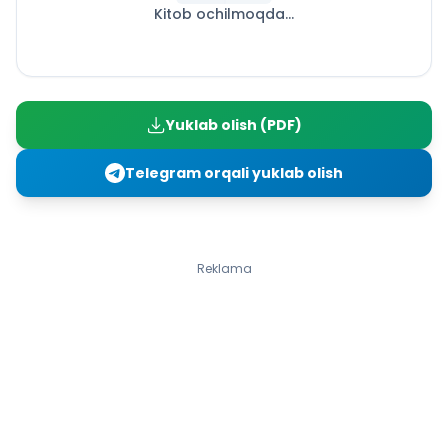
Kitob ochilmoqda...
N. Karimov. Rivoyat
Donishmand ustoz
Gʻ. Jahongirov. Ko‘k arg‘umoq
KUMUSH QISH
Q. Hikmat. Qish to‘zg‘itar momiq par
Yuklab olish (PDF)
Olloyor. Rangin qorlar
R. Isoqov. Qomusim
Telegram orqali yuklab olish
O. Husanov. Qor odamning sovg‘asi
P. Qodirov. Xatarli uchrashuv
M. Nizanov. Chang‘i
S. G‘afurov. Sassiqpopishak
Reklama
Q. Muhammadiy. Qushlar qayda qo‘noqlar?
BORDIR VATAN POSBONLARI — TINCH OSUDA OSMONLARI
S. Bahodirova. To‘maris
Z. Ne’mat. Ajdodolar xitobi
E. Samandar. Shahzodaning bolaligi
Z. Ne’mat. Dunyoda tinchlik deb yashar harbiylar
F. Shohismoil. Ona-Vatan