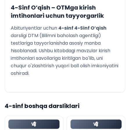
4-Sinf O‘qish
– OTMga kirish
imtihonlari uchun tayyorgarlik
Abituriyentlar uchun
4
-sinf
4-Sinf O‘qish
darsligi DTM (Bilimni baholash agentligi)
testlariga tayyorlanishda asosiy manba
hisoblanadi. Ushbu kitobdagi mavzular kirish
imtihonlari savollariga kiritilgan bo'lib, uni
chuqur o'zlashtirish yuqori ball olish imkoniyatini
oshiradi.
4
-sinf boshqa darsliklari
4
4
PDF
PDF