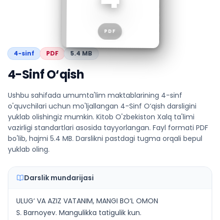
O‘qish
PDF
4
-sinf
PDF
5.4 MB
4-Sinf O‘qish
Ushbu sahifada umumta'lim maktablarining 4-sinf
o'quvchilari uchun mo'ljallangan 4-Sinf O‘qish darsligini
yuklab olishingiz mumkin. Kitob O'zbekiston Xalq ta'limi
vazirligi standartlari asosida tayyorlangan. Fayl formati PDF
bo'lib, hajmi 5.4 MB. Darslikni pastdagi tugma orqali bepul
yuklab oling.
Darslik mundarijasi
ULUG‘ VA AZIZ VATANIM, MANGI BO‘L OMON
S. Barnoyev. Mangulikka tatigulik kun.