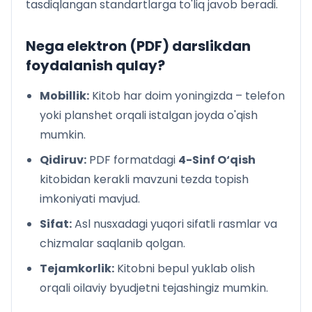
tasdiqlangan standartlarga to'liq javob beradi.
X. K. Andersen. Bolalar gurungi
A. S. Pushkin. Baliqchi va baliq haqida ertak
Aka-yka Grimmlar. Bir xurmacha shavla
Nega elektron (PDF) darslikdan
F. Erdinch. Rustam
foydalanish qulay?
S. Marshak. Eshikni yop
Ch. Aytmatov. Jimjiloq
Mobillik:
Kitob har doim yoningizda – telefon
XOTIRA MUQADDAS, TINCHLIK VA DO‘STLIK ULUG‘ NE’MAT
yoki planshet orqali istalgan joyda o'qish
Sh. Sa’dulla. Tinchlik qushi haqida men o‘qigan she’r
mumkin.
X. To‘xtaboyev. Do‘stlik
R. Isoqov. Mangu olov
Qidiruv:
PDF formatdagi
4-Sinf O‘qish
S. Barnoyev. Askar qaytgan kun
kitobidan kerakli mavzuni tezda topish
D. Rajab. Alining kundaligi
imkoniyati mavjud.
H. Rahmat. Yaxshi niyat
Sifat:
Asl nusxadagi yuqori sifatli rasmlar va
H. Nazir. Shoira
YOZ O‘TADI SOZ
chizmalar saqlanib qolgan.
Sh. Sa’dulla. Yoz
Tejamkorlik:
Kitobni bepul yuklab olish
M. Xidir. Oydin kecha
orqali oilaviy byudjetni tejashingiz mumkin.
QO‘SHIMCHA O‘QISH UCHUN
X. To‘xtaboyev. Nihollarning nolasi