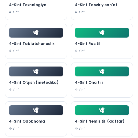
4-Sinf Texnologiya
4-Sinf Tasviriy san’at
4
-sinf
4
-sinf
4
4
PDF
PDF
4-Sinf Tabiatshunoslik
4-Sinf Rus tili
4
-sinf
4
-sinf
4
4
PDF
PDF
4-Sinf O‘qish (metodika)
4-Sinf Ona tili
4
-sinf
4
-sinf
4
4
PDF
PDF
4-Sinf Odobnoma
4-Sinf Nemis tili (daftar)
4
-sinf
4
-sinf