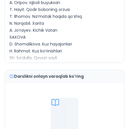
A. Oripov. Iqboli buyuksan
T. Hayit. Qodir boboning orzusi
T. Ilhomov. Na’matak haqida qo‘shiq
N. Norqobil. Xarita
A. Jo‘rayev. Kichik Vatan
SAXOVA
D. Shomalikova. Kuz hayajonlari
H. Rahmat. Kuz ko‘rinishlari
Sh. Sa’dulla. Qovun sayli
R. Bekniyoz. Mo‘jiza
A. Akbar. Oltin kuz
Darslikni onlayn varaqlab ko'ring
ILM DARGOHI MAKTAB, UNING KALITI KITOB
M. A’zam. Mardlik va aql yorug‘ligi
Oybek. Alisherning yoshligi
Yusuf Xos Hojib. Odamdan nima qoladi?
M. Osim. Kitobga ixlos
S. Gafurov. Jiyron
HUNAR — HUNARDAN RIZQING UNAR
Hunarsiz kishi o‘limga yaqin