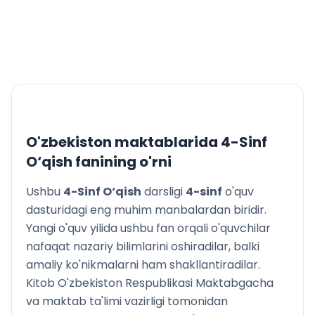
BUYUK ALLOMALARGA MUNOSIB VORISLARMIZ
Najmiddin Kubro
N. Samarqandiy. Sulton Mahmud va Beruniy
Ibn Sino bilan tabib
H. Hamidov. Pahlavon va shoir
Hidi, tilimi va mazasidan
XALQ OG‘ZAKI IJODI
Boychechak
Davlat
O'zbekiston maktablarida
4-Sinf
Xo‘p hayda
O‘qish
fanining o'rni
Ziyrak uch yigit
ZUMRAD BAHOR
Ushbu
4-Sinf O‘qish
darsligi
4
-sinf
o'quv
Q. Hikmat. Bahor
dasturidagi eng muhim manbalardan biridir.
Yusuf Xos Hojib. Bahor ta’rifida
Yangi o'quv yilida ushbu fan orqali o'quvchilar
X. To‘xtaboyev. Erkacholning o‘rigi
nafaqat nazariy bilimlarini oshiradilar, balki
Yaxshidan bog‘ qoladi
amaliy ko'nikmalarni ham shakllantiradilar.
A. Abdurazzoq. Danak ichidagi daraxt
Kitob O'zbekiston Respublikasi Maktabgacha
G‘ayratiy. Buzilmagan uya
va maktab ta'limi vazirligi tomonidan
JAHON BOLALAR ADABIYOTI