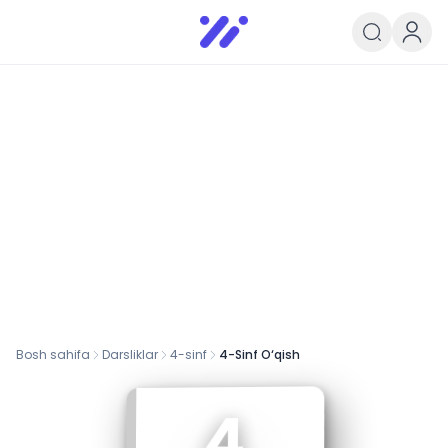
Infoedu
Ta&#039;lim xabarlari va yangili
Bosh sahifa
Darsliklar
4
-sinf
4-Sinf O‘qish
4