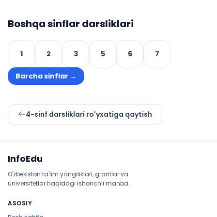
Boshqa sinflar darsliklari
1
2
3
5
6
7
Barcha sinflar
→
4
-sinf darsliklari ro'yxatiga qaytish
Sayt xaritasi
InfoEdu
O'zbekiston ta'lim yangiliklari, grantlar va
universitetlar haqidagi ishonchli manba.
ASOSIY