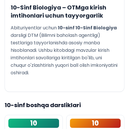
embriologiya fanlari dalillari
10-Sinf Biologiya
– OTMga kirish
Evolutsiyani isbotlashda solishtirma anatomiya,
imtihonlari uchun tayyorgarlik
paleontologiya fanlari dalillari
Evolutsiyani isbotlashda biogeografiya fani dalillari
Abituriyentlar uchun
10
-sinf
10-Sinf Biologiya
Evolutsion o‘zgarishlarning tiplari
darsligi DTM (Bilimni baholash agentligi)
Organik olam evolutsiyasining asosiy yo‘nalishlari
testlariga tayyorlanishda asosiy manba
Yerda hayotning paydo bo‘lishi haqidagi nazariyalar
hisoblanadi. Ushbu kitobdagi mavzular kirish
Biokimyoviy evolutsiya nazariyasi
imtihonlari savollariga kiritilgan bo'lib, uni
Arxey, proterozoy eralaridagi hayot
chuqur o'zlashtirish yuqori ball olish imkoniyatini
Paleozoy erasidagi hayot
oshiradi.
Mezozoy, kaynazoy eralaridagi hayot
Antropologiya odam evolutsiyasi haqidagi fan
Odam evolutsiyasining asosiy bosqichlari
Odam evolutsiyasini harakatlantiruvchi kuchlar
Atamalar lug‘ati
10
-sinf boshqa darsliklari
10
10
PDF
PDF