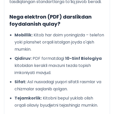
tasdiqlangan standartlarga to'liq javob beradi.
Hayotning tur va populatsiya darajasi. Tur tushunchasi.
Tur mezonlari
Populatsiya – turning tuzilish va evolutsiyaning
Nega elektron (PDF) darslikdan
boshlang‘ich birligi
foydalanish qulay?
2-laboratoriya mashg‘uloti
Evolutsion g‘oyalarning paydo bo‘lishi
Mobillik:
Kitob har doim yoningizda – telefon
K. Linney, J.B. Lamarkning ilmiy ishlari, J. Kyuvening
yoki planshet orqali istalgan joyda o'qish
evolutsion g‘oyalari
mumkin.
Ch. Darvinning evolutsion g‘oyalari
Evolutsiyani harakatlantiruvchi kuchlar. Irsiy
Qidiruv:
PDF formatdagi
10-Sinf Biologiya
o‘zgaruvchanlik
kitobidan kerakli mavzuni tezda topish
3-laboratoriya mashg‘uloti
imkoniyati mavjud.
Yashash uchun kurash va uning turlari
Sifat:
Asl nusxadagi yuqori sifatli rasmlar va
Tabiiy tanlanish va uning turlari
Organik olamdagi moslanishlar – evolutsiya natijasi
chizmalar saqlanib qolgan.
4-laboratoriya mashg‘uloti
Tejamkorlik:
Kitobni bepul yuklab olish
Evolutsiyaning sintetik nazariyasi
orqali oilaviy byudjetni tejashingiz mumkin.
Turlarning paydo bo‘lishi
Evolutsiyani isbotlashda molekular biologiya, sitologiya,