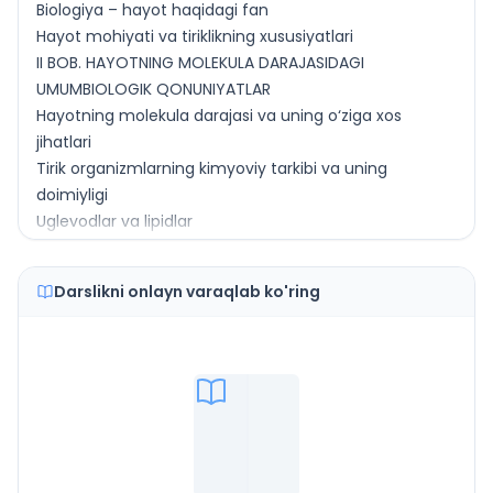
Biologiya – hayot haqidagi fan
Hayot mohiyati va tiriklikning xususiyatlari
II BOB. HAYOTNING MOLEKULA DARAJASIDAGI
UMUMBIOLOGIK QONUNIYATLAR
Hayotning molekula darajasi va uning o‘ziga xos
jihatlari
Tirik organizmlarning kimyoviy tarkibi va uning
doimiyligi
Uglevodlar va lipidlar
Oqsillar va nuklein kislotalar
III BOB. HAYOTNING HUJAYRA DARAJASIDAGI
Darslikni onlayn varaqlab ko'ring
UMUMBIOLOGIK QONUNIYATLAR
Hayotning hujayra darajasi va uning o‘ziga xos jihatlari
Moddalar almashinuvi – hujayra hayotiy faoliyatining
asosi
Plastik almashinuv. Fotosintez, xemosintez
Hujayra – tiriklikning irsiy birligi
Hujayraning hayot sikli
1-laboratoriya mashg‘uloti