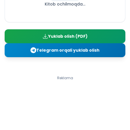
Kitob ochilmoqda...
IV BOB. HAYOTNING ORGANIZM DARAJASIDAGI
UMUMBIOLOGIK QONUNIYATLAR
Hayotning organizm darajasi va uning o‘ziga xos
jihatlari
Tirik organizmlarning oziqlanishga ko‘ra turlari
Yuklab olish (PDF)
Organizmlarning ko‘payishi. Jinssiz ko‘payish
Organizmlarning jinsiy ko‘payishi
Telegram orqali yuklab olish
Ontogenez – tirik organizmlarning individual rivojlanishi
Irsiyatning umumiy qonuniyatlari. G. Mendelning irsiyat
qonunlari va ularning mohiyati
Diduragay va poliduragay chatishtirish. G. Mendelning
Reklama
uchinchi qonuni
Irsiyatning xromosoma nazariyasi
Jins genetikasi
Jins bilan bog‘liq holda irsiylanish
Genlarning o‘zaro ta’siri
O‘zgaruvchanlikning umumiy qonuniyatlari
Genetika va inson salomatligi