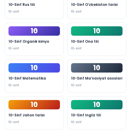
10-Sinf Rus tili
10-Sinf O‘zbekiston tarixi
10
-sinf
10
-sinf
10
10
PDF
PDF
10-Sinf Organik kimyo
10-Sinf Ona tili
10
-sinf
10
-sinf
10
10
PDF
PDF
10-Sinf Matematika
10-Sinf Ma’naviyat asoslari
10
-sinf
10
-sinf
10
10
PDF
PDF
10-Sinf Jahon tarixi
10-Sinf Ingliz tili
10
-sinf
10
-sinf