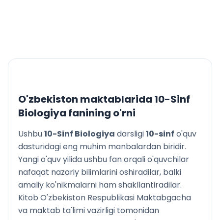
Odamda uchraydigan irsiy kasalliklar. Reproduktiv
salomatlik
Gen muhandisligi tadqiqot obyektlari va rivojlanish
tarixi
Hujayraning genetik elementlari
Hujayra irsiyatining o‘zgarishiga olib keladigan
jarayonlar
Gen muhandisligida qo‘llaniladigan fermentlar
Rekombinant DNK olish
O'zbekiston maktablarida
10-Sinf
Gen muhandisligiga asoslanib o‘simlik irsiyatini
Biologiya
fanining o'rni
o‘zgartirish
Hujayra muhandisligi asosida hayvonlar irsiyatini
Ushbu
10-Sinf Biologiya
darsligi
10
-sinf
o'quv
o‘zgartirish. Gibridoma
dasturidagi eng muhim manbalardan biridir.
Gen va hujayra muhandisligiga asoslangan
Yangi o'quv yilida ushbu fan orqali o'quvchilar
biotexnologiya
nafaqat nazariy bilimlarini oshiradilar, balki
O‘zbekistonda gen muhandisligi va biotexnologiya fani
amaliy ko'nikmalarni ham shakllantiradilar.
yutuqlari
Kitob O'zbekiston Respublikasi Maktabgacha
V BOB. HAYOTNING TUR VA POPULATSIYA DARAJASIDAGI
va maktab ta'limi vazirligi tomonidan
UMUMBIOLOGIK QONUNIYATLAR