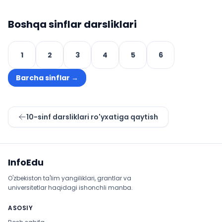
Boshqa sinflar darsliklari
1
2
3
4
5
6
Barcha sinflar
→
10
-sinf darsliklari ro'yxatiga qaytish
Sayt xaritasi
InfoEdu
O'zbekiston ta'lim yangiliklari, grantlar va
universitetlar haqidagi ishonchli manba.
ASOSIY