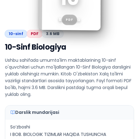
Biologiya
PDF
10
-sinf
PDF
3.6 MB
10-Sinf Biologiya
Ushbu sahifada umumta'lim maktablarining 10-sinf
o'quvchilari uchun mo'ljallangan 10-Sinf Biologiya darsligini
yuklab olishingiz mumkin. Kitob O'zbekiston Xalq ta'limi
vazirligi standartlari asosida tayyorlangan. Fayl formati PDF
bo'lib, hajmi 3.6 MB. Darslikni pastdagi tugma orqali bepul
yuklab oling.
Darslik mundarijasi
So‘zboshi
I BOB. BIOLOGIK TIZIMLAR HAQIDA TUSHUNCHA