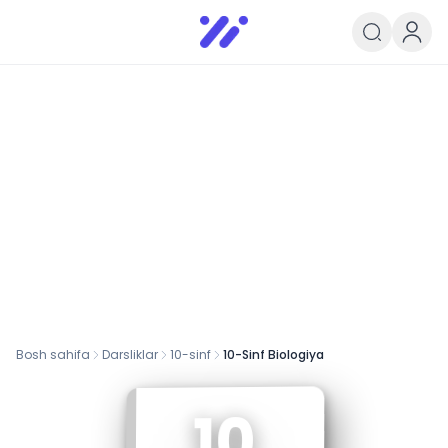
Infoedu
Ta&#039;lim xabarlari va yangili
Bosh sahifa
Darsliklar
10
-sinf
10-Sinf Biologiya
10