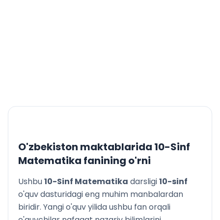
O'zbekiston maktablarida
10-Sinf
Matematika
fanining o'rni
Ushbu
10-Sinf Matematika
darsligi
10
-sinf
o'quv dasturidagi eng muhim manbalardan
biridir. Yangi o'quv yilida ushbu fan orqali
o'quvchilar nafaqat nazariy bilimlarini