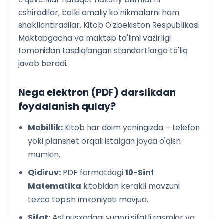
oshiradilar, balki amaliy ko'nikmalarni ham
shakllantiradilar. Kitob O'zbekiston Respublikasi
Maktabgacha va maktab ta'limi vazirligi
tomonidan tasdiqlangan standartlarga to'liq
javob beradi.
Nega elektron (PDF) darslikdan
foydalanish qulay?
Mobillik:
Kitob har doim yoningizda – telefon
yoki planshet orqali istalgan joyda o'qish
mumkin.
Qidiruv:
PDF formatdagi
10-Sinf
Matematika
kitobidan kerakli mavzuni
tezda topish imkoniyati mavjud.
Sifat:
Asl nusxadagi yuqori sifatli rasmlar va