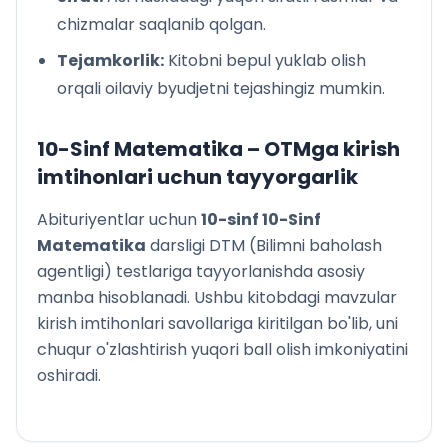
chizmalar saqlanib qolgan.
Tejamkorlik:
Kitobni bepul yuklab olish
orqali oilaviy byudjetni tejashingiz mumkin.
10-Sinf Matematika
– OTMga kirish
imtihonlari uchun tayyorgarlik
Abituriyentlar uchun
10
-sinf
10-Sinf
Matematika
darsligi DTM (Bilimni baholash
agentligi) testlariga tayyorlanishda asosiy
manba hisoblanadi. Ushbu kitobdagi mavzular
kirish imtihonlari savollariga kiritilgan bo'lib, uni
chuqur o'zlashtirish yuqori ball olish imkoniyatini
oshiradi.