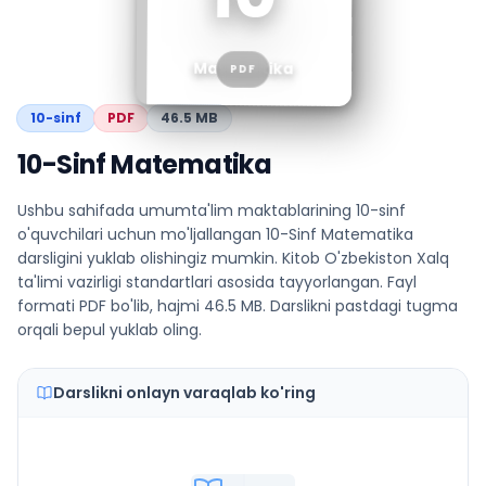
Matematika
PDF
10
-sinf
PDF
46.5 MB
10-Sinf Matematika
Ushbu sahifada umumta'lim maktablarining 10-sinf
o'quvchilari uchun mo'ljallangan 10-Sinf Matematika
darsligini yuklab olishingiz mumkin. Kitob O'zbekiston Xalq
ta'limi vazirligi standartlari asosida tayyorlangan. Fayl
formati PDF bo'lib, hajmi 46.5 MB. Darslikni pastdagi tugma
orqali bepul yuklab oling.
Darslikni onlayn varaqlab ko'ring