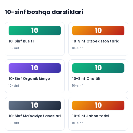
10
-sinf boshqa darsliklari
10
10
PDF
PDF
10-Sinf Rus tili
10-Sinf O‘zbekiston tarixi
10
-sinf
10
-sinf
10
10
PDF
PDF
10-Sinf Organik kimyo
10-Sinf Ona tili
10
-sinf
10
-sinf
10
10
PDF
PDF
10-Sinf Ma’naviyat asoslari
10-Sinf Jahon tarixi
10
-sinf
10
-sinf