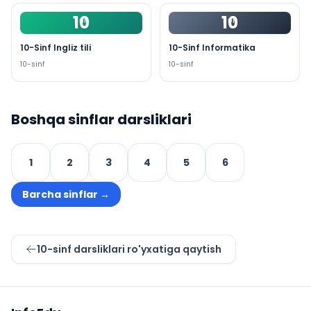
10
10
PDF
PDF
10-Sinf Ingliz tili
10-Sinf Informatika
10
-sinf
10
-sinf
Boshqa sinflar darsliklari
1
2
3
4
5
6
Barcha sinflar
→
10
-sinf darsliklari ro'yxatiga qaytish
Sayt xaritasi