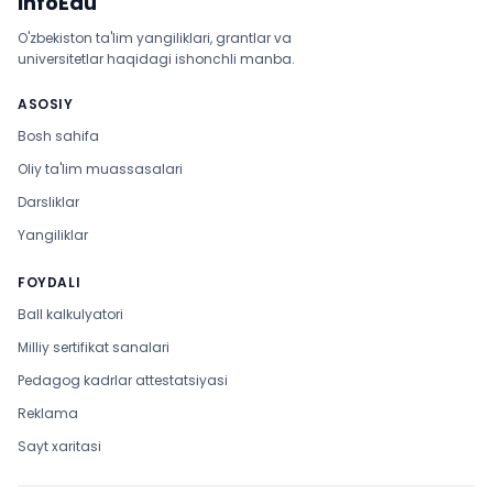
InfoEdu
O'zbekiston ta'lim yangiliklari, grantlar va
universitetlar haqidagi ishonchli manba.
ASOSIY
Bosh sahifa
Oliy ta'lim muassasalari
Darsliklar
Yangiliklar
FOYDALI
Ball kalkulyatori
Milliy sertifikat sanalari
Pedagog kadrlar attestatsiyasi
Reklama
Sayt xaritasi