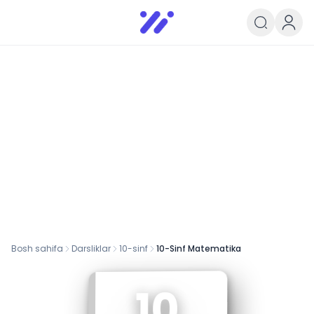
Infoedu
Ta&#039;lim xabarlari va yangili
Bosh sahifa
Darsliklar
10
-sinf
10-Sinf Matematika
10