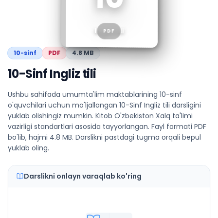
Ingliz tili
PDF
10
-sinf
PDF
4.8 MB
10-Sinf Ingliz tili
Ushbu sahifada umumta'lim maktablarining 10-sinf
o'quvchilari uchun mo'ljallangan 10-Sinf Ingliz tili darsligini
yuklab olishingiz mumkin. Kitob O'zbekiston Xalq ta'limi
vazirligi standartlari asosida tayyorlangan. Fayl formati PDF
bo'lib, hajmi 4.8 MB. Darslikni pastdagi tugma orqali bepul
yuklab oling.
Darslikni onlayn varaqlab ko'ring