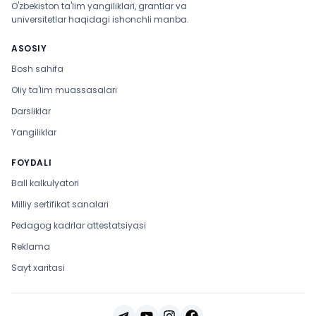
O'zbekiston ta'lim yangiliklari, grantlar va
universitetlar haqidagi ishonchli manba.
ASOSIY
Bosh sahifa
Oliy ta'lim muassasalari
Darsliklar
Yangiliklar
FOYDALI
Ball kalkulyatori
Milliy sertifikat sanalari
Pedagog kadrlar attestatsiyasi
Reklama
Sayt xaritasi