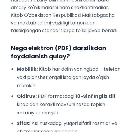
amaliy ko'nikmalarni ham shakllantiradilar.
Kitob O'zbekiston Respublikasi Maktabgacha
va maktab ta'limi vazirligi tomonidan
tasdiqlangan standartlarga to'liq javob beradi.
Nega elektron (PDF) darslikdan
foydalanish qulay?
Mobillik:
Kitob har doim yoningizda – telefon
yoki planshet orqali istalgan joyda o'qish
mumkin.
Qidiruv:
PDF formatdagi
10-Sinf Ingliz tili
kitobidan kerakli mavzuni tezda topish
imkoniyati mavjud.
Sifat:
Asl nusxadagi yuqori sifatli rasmlar va
chizmalar saqlanib qolgan.