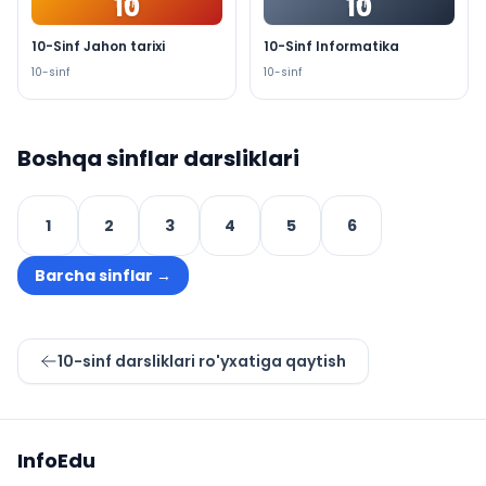
10
10
PDF
PDF
10-Sinf Jahon tarixi
10-Sinf Informatika
10
-sinf
10
-sinf
Boshqa sinflar darsliklari
1
2
3
4
5
6
Barcha sinflar
→
10
-sinf darsliklari ro'yxatiga qaytish
Sayt xaritasi
InfoEdu