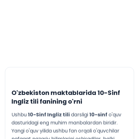
O'zbekiston maktablarida
10-Sinf
Ingliz tili
fanining o'rni
Ushbu
10-Sinf Ingliz tili
darsligi
10
-sinf
o'quv
dasturidagi eng muhim manbalardan biridir.
Yangi o'quv yilida ushbu fan orqali o'quvchilar
nafaqat nazariy bilimlarini oshiradilar, balki