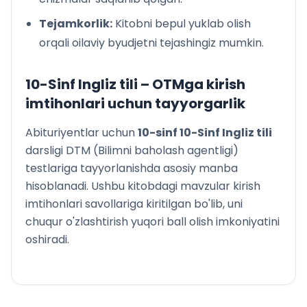
Tejamkorlik:
Kitobni bepul yuklab olish
orqali oilaviy byudjetni tejashingiz mumkin.
10-Sinf Ingliz tili
– OTMga kirish
imtihonlari uchun tayyorgarlik
Abituriyentlar uchun
10
-sinf
10-Sinf Ingliz tili
darsligi DTM (Bilimni baholash agentligi)
testlariga tayyorlanishda asosiy manba
hisoblanadi. Ushbu kitobdagi mavzular kirish
imtihonlari savollariga kiritilgan bo'lib, uni
chuqur o'zlashtirish yuqori ball olish imkoniyatini
oshiradi.