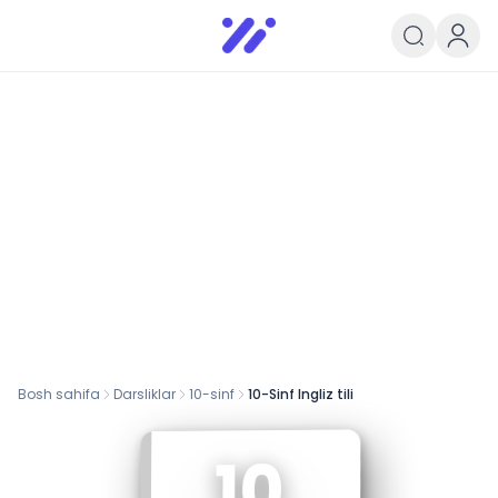
Infoedu
Ta&#039;lim xabarlari va yangili
Bosh sahifa
Darsliklar
10
-sinf
10-Sinf Ingliz tili
10