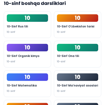
10
-sinf boshqa darsliklari
10
10
PDF
PDF
10-Sinf Rus tili
10-Sinf O‘zbekiston tarixi
10
-sinf
10
-sinf
10
10
PDF
PDF
10-Sinf Organik kimyo
10-Sinf Ona tili
10
-sinf
10
-sinf
10
10
PDF
PDF
10-Sinf Matematika
10-Sinf Ma’naviyat asoslari
10
-sinf
10
-sinf