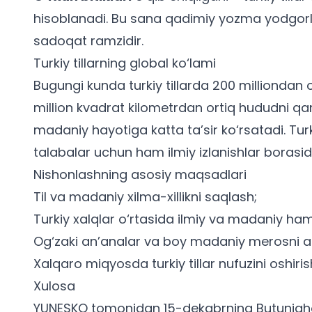
hisoblanadi. Bu sana qadimiy yozma yodgor
sadoqat ramzidir.
Turkiy tillarning global ko‘lami
Bugungi kunda turkiy tillarda 200 milliondan ort
million kvadrat kilometrdan ortiq hududni qa
madaniy hayotiga katta ta’sir ko‘rsatadi. Turki
talabalar uchun
ham ilmiy izlanishlar borasi
Nishonlashning asosiy maqsadlari
Til va madaniy xilma-xillikni saqlash;
Turkiy xalqlar o‘rtasida ilmiy va madaniy hamk
Og‘zaki an’analar va boy madaniy merosni 
Xalqaro miqyosda turkiy tillar nufuzini oshiris
Xulosa
YUNESKO tomonidan 15-dekabrning Butunjahon t