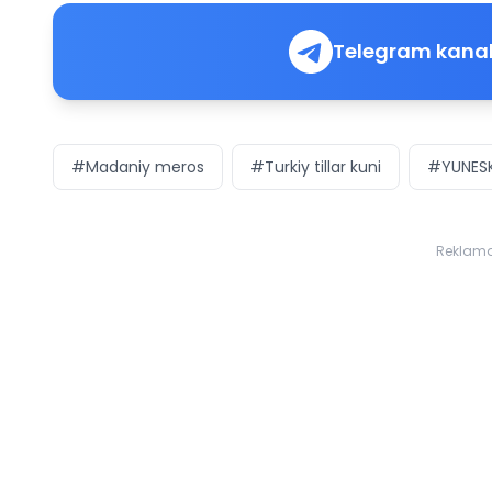
Telegram kanal
#Madaniy meros
#Turkiy tillar kuni
#YUNES
Reklam