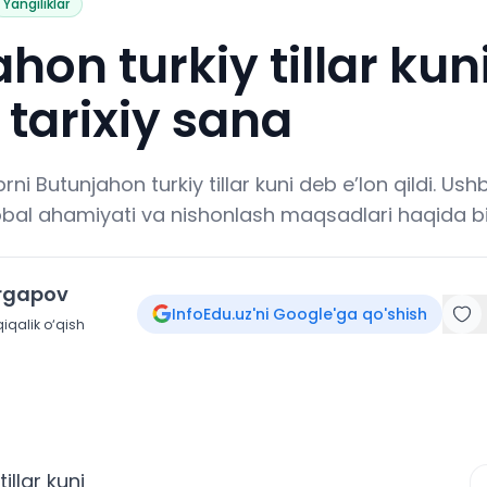
Yangiliklar
hon turkiy tillar kuni
tarixiy sana
i Butunjahon turkiy tillar kuni deb e’lon qildi. Ushb
global ahamiyati va nishonlash maqsadlari haqida bil
irgapov
InfoEdu.uz'ni Google'ga qo'shish
iqalik o‘qish
llar kuni