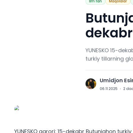
Ilm fan
Maqolalar
Butunja
dekabr 
YUNESKO 15-dekabrn
turkiy tillarning 
Umidjon Es
U
06.11.2025
·
2
daq
YUNESKO qarori: 15-dekabr Butunjahon turkiy ti