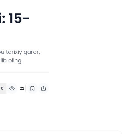
: 15-
u tarixiy qaror,
ib oling.
0
22