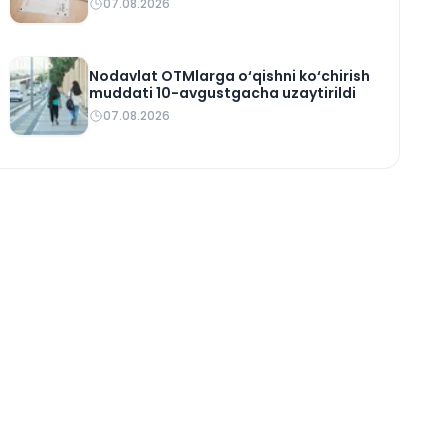
07.08.2026
Nodavlat OTMlarga o‘qishni ko‘chirish
muddati 10-avgustgacha uzaytirildi
07.08.2026