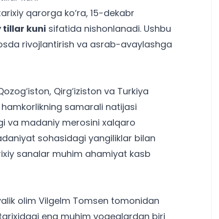
arixiy qarorga ko‘ra, 15-dekabr
tillar kuni
sifatida nishonlanadi. Ushbu
osda rivojlantirish va asrab-avaylashga
zog‘iston, Qirg‘iziston va Turkiya
y hamkorlikning samarali natijasi
rligi va madaniy merosini xalqaro
adaniyat sohasidagi yangiliklar bilan
rixiy sanalar muhim ahamiyat kasb
iyalik olim Vilgelm Tomsen tomonidan
ar tarixidagi eng muhim voqealardan biri