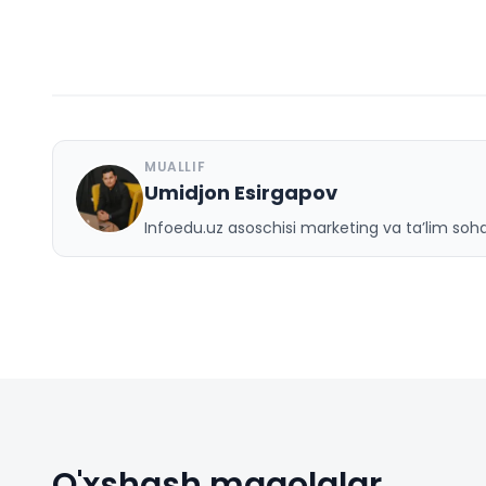
MUALLIF
Umidjon Esirgapov
U
Infoedu.uz asoschisi marketing va ta’lim sohas
O'xshash maqolalar