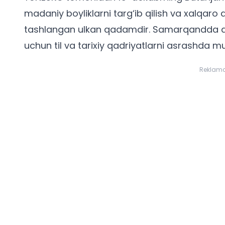
madaniy boyliklarni targ‘ib qilish va xalqaro 
tashlangan ulkan qadamdir. Samarqandda qab
uchun til va tarixiy qadriyatlarni asrashda m
Reklam