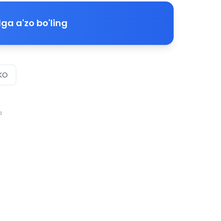
ga a'zo bo'ling
KO
a