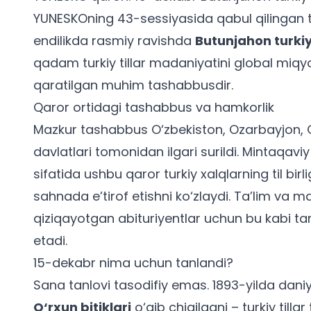
YUNESKOning 43-sessiyasida qabul qilingan t
endilikda rasmiy ravishda
Butunjahon turkiy 
qadam turkiy tillar madaniyatini global miqy
qaratilgan muhim tashabbusdir.
Qaror ortidagi tashabbus va hamkorlik
Mazkur tashabbus O‘zbekiston, Ozarbayjon, Qo
davlatlari tomonidan ilgari surildi. Mintaqavi
sifatida ushbu qaror turkiy xalqlarning til bi
sahnada e’tirof etishni ko‘zlaydi. Ta’lim va m
qiziqayotgan
abituriyentlar uchun
bu kabi ta
etadi.
15-dekabr nima uchun tanlandi?
Sana tanlovi tasodifiy emas. 1893-yilda dan
O‘rxun bitiklari
o‘qib chiqilgani – turkiy till