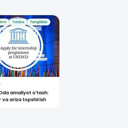
limi
Talaba
Yangiliklar
6
da amaliyot o‘tash:
 va ariza topshirish