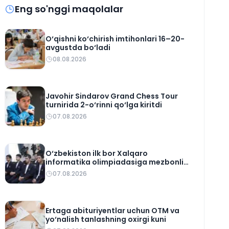
Eng so'nggi maqolalar
O‘qishni ko‘chirish imtihonlari 16–20-
avgustda bo‘ladi
08.08.2026
Javohir Sindarov Grand Chess Tour
turnirida 2-o‘rinni qo‘lga kiritdi
07.08.2026
O‘zbekiston ilk bor Xalqaro
informatika olimpiadasiga mezbonlik
qiladi
07.08.2026
Ertaga abituriyentlar uchun OTM va
yo‘nalish tanlashning oxirgi kuni