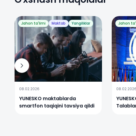
Jahon ta'limi
Maktab
Yangiliklar
Jahon ta'
08.02.2026
08.02.202
YUNESKO maktablarda
YUNESKO
smartfon taqiqini tavsiya qildi
Talablar