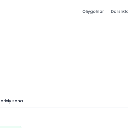
Oliygohlar
Darslikl
tarixiy sana