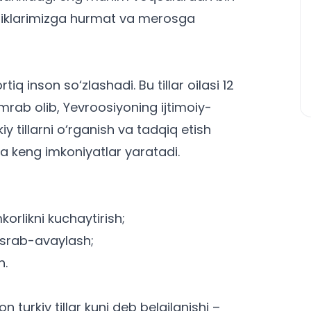
liklarimizga hurmat va merosga
iq inson so‘zlashadi. Bu tillar oilasi 12
mrab olib, Yevroosiyoning ijtimoiy-
y tillarni o‘rganish va tadqiq etish
da keng imkoniyatlar yaratadi.
orlikni kuchaytirish;
asrab-avaylash;
h.
urkiy tillar kuni deb belgilanishi –