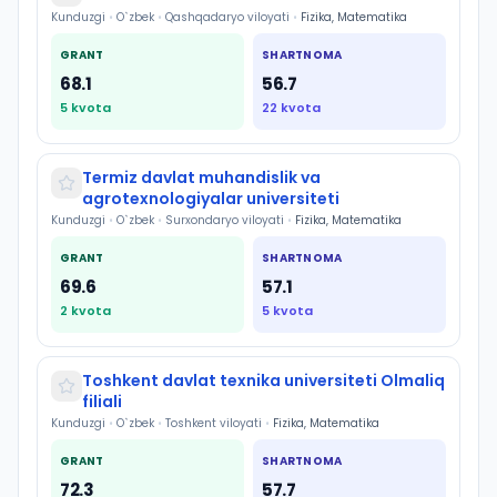
Kunduzgi
•
O`zbek
•
Qashqadaryo viloyati
•
Fizika, Matematika
GRANT
SHARTNOMA
68.1
56.7
5
kvota
22
kvota
Termiz davlat muhandislik va
agrotexnologiyalar universiteti
Kunduzgi
•
O`zbek
•
Surxondaryo viloyati
•
Fizika, Matematika
GRANT
SHARTNOMA
69.6
57.1
2
kvota
5
kvota
Toshkent davlat texnika universiteti Olmaliq
filiali
Kunduzgi
•
O`zbek
•
Toshkent viloyati
•
Fizika, Matematika
GRANT
SHARTNOMA
72.3
57.7