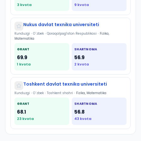
3
kvota
9
kvota
Nukus davlat texnika universiteti
Kunduzgi
•
O`zbek
•
Qoraqalpog'iston Respublikasi
•
Fizika,
Matematika
GRANT
SHARTNOMA
69.9
56.9
1
kvota
2
kvota
Toshkent davlat texnika universiteti
Kunduzgi
•
O`zbek
•
Toshkent shahri
•
Fizika, Matematika
GRANT
SHARTNOMA
68.1
56.8
23
kvota
43
kvota