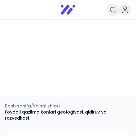
Infoedu
Ta&#039;lim xabarlari va yangili
Bosh sahifa
/
Yo'nalishlar
/
Foydali qazilma konlari geologiyasi, qidiruv va
razvedkasi