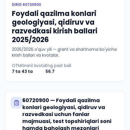
DIRID
60720900
Foydali qazilma konlari
geologiyasi, qidiruv va
razvedkasi kirish ballari
2025/2026
2025
/
2026
o'quv yili — grant va shartnoma bo'yicha
kirish ballari va kvotalar.
OTM
Grant kvota
Eng past ball
7
ta
43
ta
56.7
60720900
—
Foydali qazilma
konlari geologiyasi, qidiruv va
razvedkasi
uchun fanlar
majmuasi, test topshiriqlari soni
hamda baholash mezonlari