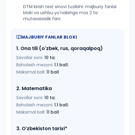
DTM kirish test sinovi tuzilishi: majburiy fanlar
bloki va ushbu yo'nalishga mos 2 ta
mutaxassislik fani.
MAJBURIY FANLAR BLOKI
1
.
Ona tili (o'zbek, rus, qoraqalpoq)
Savollar soni:
10
ta
;
Baholash mezoni:
1.1
ball
;
Maksimal ball:
11
ball
2
.
Matematika
Savollar soni:
10
ta
;
Baholash mezoni:
1.1
ball
;
Maksimal ball:
11
ball
3
.
O'zbekiston tarixi
*