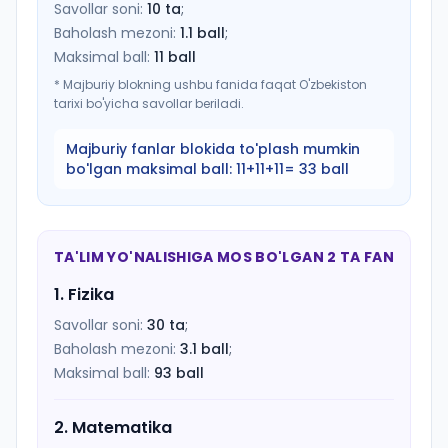
Savollar soni:
10
ta
;
Baholash mezoni:
1.1
ball
;
Maksimal ball:
11
ball
*
Majburiy blokning ushbu fanida faqat O'zbekiston
tarixi bo'yicha savollar beriladi.
Majburiy fanlar blokida to'plash mumkin
bo'lgan maksimal ball:
11+11+11= 33 ball
TA'LIM YO'NALISHIGA MOS BO'LGAN 2 TA FAN
1
.
Fizika
Savollar soni:
30
ta
;
Baholash mezoni:
3.1
ball
;
Maksimal ball:
93
ball
2
.
Matematika