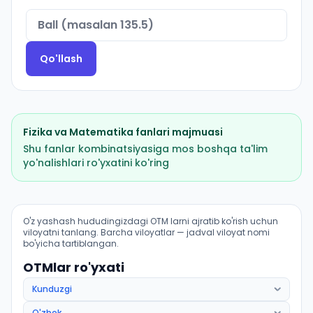
Qo'llash
Fizika
va
Matematika
fanlari majmuasi
Shu fanlar kombinatsiyasiga mos boshqa ta'lim
yo'nalishlari ro'yxatini ko'ring
Foydali qazilma konlari geologiyasi, qidiruv va razvedk
O'z yashash hududingizdagi OTM larni ajratib ko'rish uchun
viloyatni tanlang. Barcha viloyatlar — jadval viloyat nomi
bo'yicha tartiblangan.
OTMlar ro'yxati