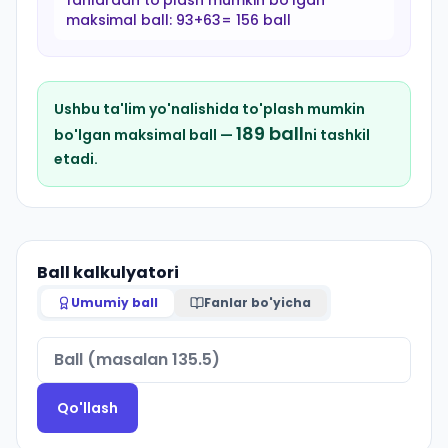
fanlardan to'plash mumkin bo'lgan
maksimal ball:
93+63= 156 ball
Ushbu ta'lim yo'nalishida to'plash mumkin
189
ball
bo'lgan maksimal ball —
ni tashkil
etadi.
Ball kalkulyatori
Umumiy ball
Fanlar bo'yicha
Qo'llash