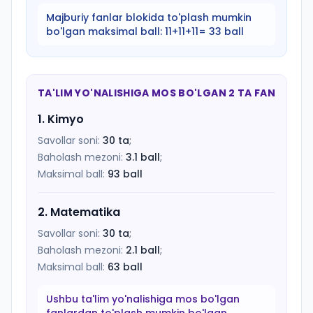
Majburiy fanlar blokida to'plash mumkin
bo'lgan maksimal ball:
11+11+11= 33 ball
TA'LIM YO'NALISHIGA MOS BO'LGAN 2 TA FAN
1
.
Kimyo
Savollar soni:
30
ta
;
Baholash mezoni:
3.1
ball
;
Maksimal ball:
93
ball
2
.
Matematika
Savollar soni:
30
ta
;
Baholash mezoni:
2.1
ball
;
Maksimal ball:
63
ball
Ushbu ta'lim yo'nalishiga mos bo'lgan