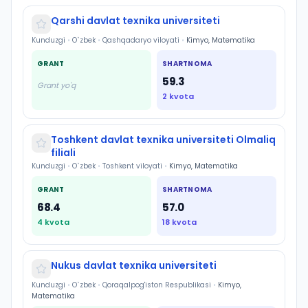
Qarshi davlat texnika universiteti
Kunduzgi
•
O`zbek
•
Qashqadaryo viloyati
•
Kimyo, Matematika
GRANT
SHARTNOMA
59.3
Grant yo'q
2
kvota
Toshkent davlat texnika universiteti Olmaliq
filiali
Kunduzgi
•
O`zbek
•
Toshkent viloyati
•
Kimyo, Matematika
GRANT
SHARTNOMA
68.4
57.0
4
kvota
18
kvota
Nukus davlat texnika universiteti
Kunduzgi
•
O`zbek
•
Qoraqalpog'iston Respublikasi
•
Kimyo,
Matematika