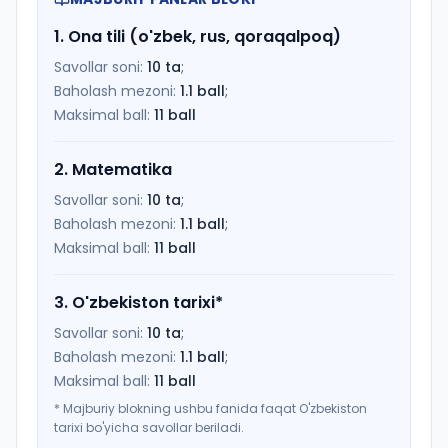
1
.
Ona tili (o'zbek, rus, qoraqalpoq)
Savollar soni:
10
ta
;
Baholash mezoni:
1.1
ball
;
Maksimal ball:
11
ball
2
.
Matematika
Savollar soni:
10
ta
;
Baholash mezoni:
1.1
ball
;
Maksimal ball:
11
ball
3
.
O'zbekiston tarixi
*
Savollar soni:
10
ta
;
Baholash mezoni:
1.1
ball
;
Maksimal ball:
11
ball
*
Majburiy blokning ushbu fanida faqat O'zbekiston
tarixi bo'yicha savollar beriladi.