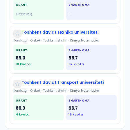
GRANT
SHARTNOMA
Grant yo'q
—
Toshkent davlat texnika universiteti
Kunduzgi
•
O`zbek
•
Toshkent shahri
•
Kimyo, Matematika
GRANT
SHARTNOMA
69.0
56.7
10
kvota
37
kvota
Toshkent davlat transport universiteti
Kunduzgi
•
O`zbek
•
Toshkent shahri
•
Kimyo, Matematika
GRANT
SHARTNOMA
69.3
56.7
4
kvota
15
kvota