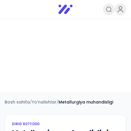
Infoedu
Ta&#039;lim xabarlari va yangili
Bosh sahifa
/
Yo'nalishlar
/
Metallurgiya muhandisligi
DIRID
60711200