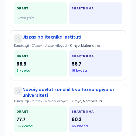
GRANT
SHARTNOMA
Grant yo'q
—
Jizzax politexnika instituti
Kunduzgi
•
O`zbek
•
Jizzax viloyati
•
Kimyo, Matematika
GRANT
SHARTNOMA
68.5
56.7
3
kvota
16
kvota
Navoiy davlat konchilik va texnologiyalar
universiteti
Kunduzgi
•
O`zbek
•
Navoiy viloyati
•
Kimyo, Matematika
GRANT
SHARTNOMA
77.7
60.3
36
kvota
65
kvota