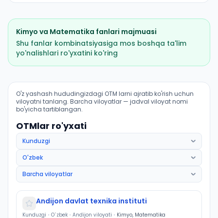
Kimyo
va
Matematika
fanlari majmuasi
Shu fanlar kombinatsiyasiga mos boshqa ta'lim
yo'nalishlari ro'yxatini ko'ring
Metallurgiya muhandisligi: OTM lar bo'yicha kirish ball
O'z yashash hududingizdagi OTM larni ajratib ko'rish uchun
viloyatni tanlang. Barcha viloyatlar — jadval viloyat nomi
bo'yicha tartiblangan.
OTMlar ro'yxati
Andijon davlat texnika instituti
Kunduzgi
•
O`zbek
•
Andijon viloyati
•
Kimyo, Matematika