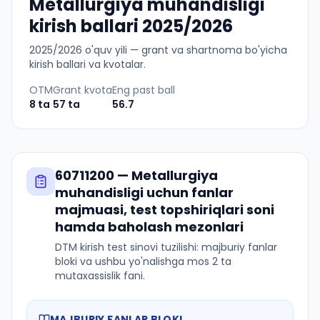
Metallurgiya muhandisligi
kirish ballari 2025/2026
2025
/
2026
o'quv yili — grant va shartnoma bo'yicha
kirish ballari va kvotalar.
OTM
Grant kvota
Eng past ball
8
ta
57
ta
56.7
60711200
—
Metallurgiya
muhandisligi
uchun fanlar
majmuasi, test topshiriqlari soni
hamda baholash mezonlari
DTM kirish test sinovi tuzilishi: majburiy fanlar
bloki va ushbu yo'nalishga mos 2 ta
mutaxassislik fani.
MAJBURIY FANLAR BLOKI