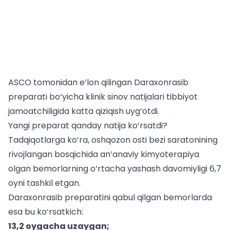
ASCO tomonidan e’lon qilingan
Daraxonrasib
preparati bo‘yicha klinik sinov natijalari
tibbiyot
jamoatchiligida katta qiziqish uyg‘otdi.
Yangi preparat qanday natija ko‘rsatdi?
Tadqiqotlarga ko‘ra, oshqozon osti bezi saratonining
rivojlangan bosqichida an’anaviy kimyoterapiya
olgan bemorlarning o‘rtacha yashash davomiyligi 6,7
oyni tashkil etgan.
Daraxonrasib preparatini qabul qilgan bemorlarda
esa bu ko‘rsatkich:
13,2 oygacha uzaygan;