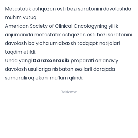
Metastatik oshqozon osti bezi saratonini davolashda
muhim yutuq
American Society of Clinical Oncologyning yillik
anjumanida metastatik oshqozon osti bezi saratonini
davolash bo‘yicha umidbaxsh tadqiqot natijalari
taqdim etildi.
Unda yangi
Daraxonrasib
preparati an’anaviy
davolash usullariga nisbatan sezilarli darajada
samaraliroq ekani ma’lum qilindi.
Reklama