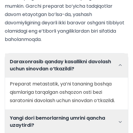
mumkin. Garchi preparat bo‘yicha tadqiqotlar
davom etayotgan bo‘lsa-da, yashash
davomiyligining deyarli ikki baravar oshgani tibbiyot
olamidagi eng e’tiborli yangiliklardan biri sifatida
baholanmoqda.
Daraxonrasib qanday kasallikni davolash
uchun sinovdan o‘tkazildi?
Preparat metastatik, ya’ni tananing boshqa
qismlariga tarqalgan oshqozon osti bezi
saratonini davolash uchun sinovdan o‘tkazildi.
Yangi dori bemorlarning umrini qancha
uzaytirdi?