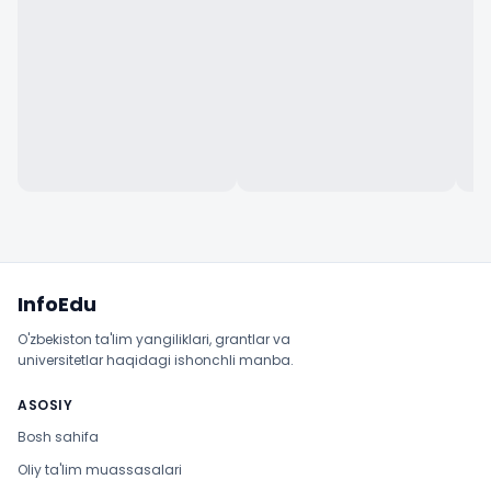
Sayt xaritasi
InfoEdu
O'zbekiston ta'lim yangiliklari, grantlar va
universitetlar haqidagi ishonchli manba.
ASOSIY
Bosh sahifa
Oliy ta'lim muassasalari