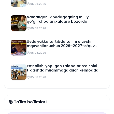
05.08.2026
Namanganlik pedagogning milliy
qo‘g‘irchoqlari xalqaro bozorda
05.08.2026
Uyda yakka tartibda ta‘lim oluvchi
o‘quvchilar uchun 2026–2027-o‘quv
rejasi tasdiqlandi
05.08.2026
Yo‘nalishi yopilgan talabalar o‘qishini
tiklashda muammoga duch kelmoqda
05.08.2026
📚 Ta'lim bo'limlari