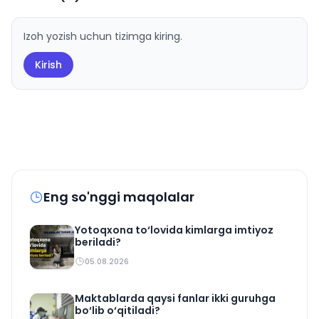
Izoh yozish uchun tizimga kiring.
Kirish
Eng so'nggi maqolalar
Yotoqxona to‘lovida kimlarga imtiyoz
beriladi?
05.08.2026
Maktablarda qaysi fanlar ikki guruhga
bo‘lib o‘qitiladi?