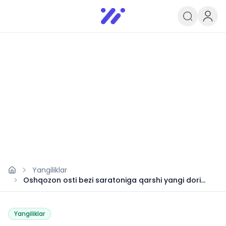
Infoedu
Ta&#039;lim xabarlari va yangili
Yangiliklar
Oshqozon osti bezi saratoniga qarshi yangi dori
umid uyg‘otdi
Yangiliklar