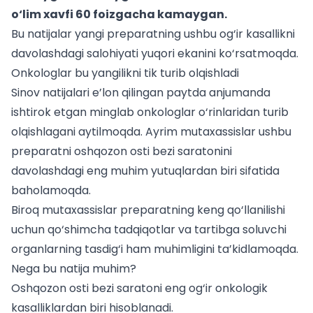
o‘lim xavfi 60 foizgacha kamaygan.
Bu natijalar yangi preparatning ushbu og‘ir kasallikni
davolashdagi salohiyati yuqori ekanini ko‘rsatmoqda.
Onkologlar bu yangilikni tik turib olqishladi
Sinov natijalari e’lon qilingan paytda anjumanda
ishtirok etgan minglab onkologlar o‘rinlaridan turib
olqishlagani aytilmoqda. Ayrim mutaxassislar ushbu
preparatni oshqozon osti bezi saratonini
davolashdagi eng muhim yutuqlardan biri sifatida
baholamoqda.
Biroq mutaxassislar preparatning keng qo‘llanilishi
uchun qo‘shimcha tadqiqotlar va tartibga soluvchi
organlarning tasdig‘i ham muhimligini ta’kidlamoqda.
Nega bu natija muhim?
Oshqozon osti bezi saratoni eng og‘ir onkologik
kasalliklardan biri hisoblanadi.