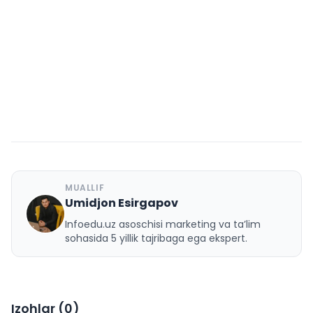
MUALLIF
Umidjon Esirgapov
U
Infoedu.uz asoschisi marketing va ta’lim
sohasida 5 yillik tajribaga ega ekspert.
Izohlar (
0
)