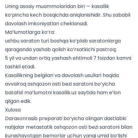
Uning asosiy muammolaridan biri — kasallik
ko‘pincha kech bosqichda aniqlanishidir. Shu sababli
davolash imkoniyatlari cheklanadi.
Ma’lumotlarga ko‘ra:
ushbu saraton turi boshqa ko‘plab saratonlarga
qaraganda yashab qolish ko‘rsatkichi pastroq;
5 yil va undan ortiq yashash ehtimoli 7 foizdan kamni
tashkil etadi.
Kasallikning belgilari va davolash usullari haqida
avvalroq
oshqozon osti bezi saratoni bo‘yicha
batafsil ma’lumotni kasallik.uz saytida ham e’lon
qilgan edik
.
Xulosa
Daraxonrasib preparati bo‘yicha olingan dastlabki
natijalar metastatik oshqozon osti bezi saratoni bilan
kurashayotgan bemorlar uchun yangi umid bo‘lishi