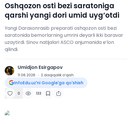
Oshqozon osti bezi saratoniga
qarshi yangi dori umid uyg‘otdi
Yangi Daraxonrasib preparati oshqozon osti bezi
saratonida bemorlarning umrini deyarli ikki baravar
uzaytirdi. Sinov natijalari ASCO anjumanida e’lon
qilindi.
Umidjon Esirgapov
U
11.06.2026
·
2
daqiqalik o‘qish
InfoEdu.uz'ni Google'ga qo'shish
0
133