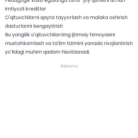
Pedagogik kasb egalariga turar-joy qurilishi uchun
imtiyozli kreditlar
O'qituvchilarni qayta tayyorlash va malaka oshirish
dasturlarini kengaytirish
Bu yangilik o'qituvchilarning ijtimoiy himoyasini
mustahkamlash va ta'lim tizimini yanada rivojlantirish
yo'lidagi muhim qadam hisoblanadi.
Reklama