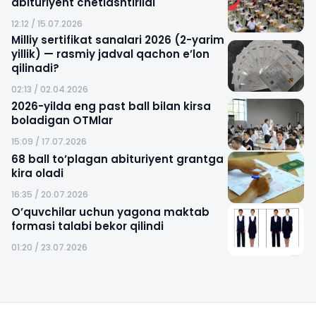
abituriyent chetlashtirildi
12:12 / 15.07.2026
Milliy sertifikat sanalari 2026 (2-yarim
yillik) — rasmiy jadval qachon e’lon
qilinadi?
02:13 / 02.04.2026
2026-yilda eng past ball bilan kirsa
boladigan OTMlar
15:09 / 17.07.2026
68 ball to’plagan abituriyent grantga
kira oladi
16:35 / 20.07.2026
O’quvchilar uchun yagona maktab
formasi talabi bekor qilindi
01:20 / 23.07.2026
Sayt xaritasi