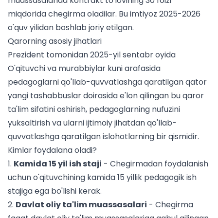
muassasalarida kontrakt to'lovining 30 foizi
miqdorida chegirma oladilar. Bu imtiyoz 2025-2026
o'quv yilidan boshlab joriy etilgan.
Qarorning asosiy jihatlari
Prezident tomonidan 2025-yil sentabr oyida
O'qituvchi va murabbiylar kuni arafasida
pedagoglarni qo'llab-quvvatlashga qaratilgan qator
yangi tashabbuslar doirasida e'lon qilingan bu qaror
ta'lim sifatini oshirish, pedagoglarning nufuzini
yuksaltirish va ularni ijtimoiy jihatdan qo'llab-
quvvatlashga qaratilgan islohotlarning bir qismidir.
Kimlar foydalana oladi?
1.
Kamida 15 yil ish staji
- Chegirmadan foydalanish
uchun o'qituvchining kamida 15 yillik pedagogik ish
stajiga ega bo'lishi kerak.
2.
Davlat oliy ta'lim muassasalari
- Chegirma