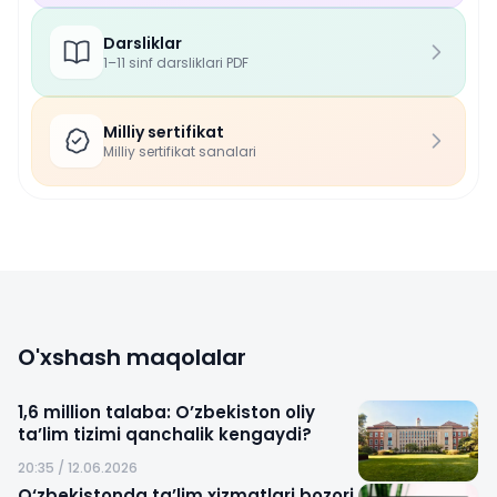
Darsliklar
1–11 sinf darsliklari PDF
Milliy sertifikat
Milliy sertifikat sanalari
O'xshash maqolalar
1,6 million talaba: O’zbekiston oliy
ta’lim tizimi qanchalik kengaydi?
20:35 / 12.06.2026
O‘zbekistonda ta’lim xizmatlari bozori