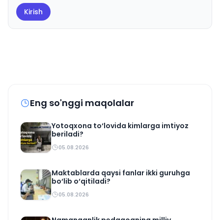
Kirish
Eng so'nggi maqolalar
Yotoqxona to‘lovida kimlarga imtiyoz
beriladi?
05.08.2026
Maktablarda qaysi fanlar ikki guruhga
bo‘lib o‘qitiladi?
05.08.2026