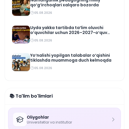
Namanganlik pedagogning milliy
qo‘g‘irchoqlari xalqaro bozorda
05.08.2026
Uyda yakka tartibda ta‘lim oluvchi
o‘quvchilar uchun 2026–2027-o‘quv
rejasi tasdiqlandi
05.08.2026
Yo‘nalishi yopilgan talabalar o‘qishini
tiklashda muammoga duch kelmoqda
05.08.2026
📚 Ta'lim bo'limlari
Oliygohlar
Universitetlar va institutlar