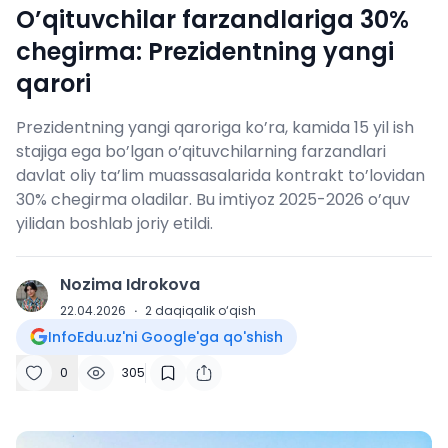
O’qituvchilar farzandlariga 30%
chegirma: Prezidentning yangi
qarori
Prezidentning yangi qaroriga ko’ra, kamida 15 yil ish
stajiga ega bo’lgan o’qituvchilarning farzandlari
davlat oliy ta’lim muassasalarida kontrakt to’lovidan
30% chegirma oladilar. Bu imtiyoz 2025-2026 o’quv
yilidan boshlab joriy etildi.
Nozima Idrokova
N
22.04.2026
·
2
daqiqalik o‘qish
InfoEdu.uz'ni Google'ga qo'shish
0
305