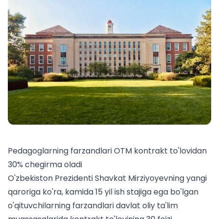
Pedagoglarning farzandlari OTM kontrakt to'lovidan
30% chegirma oladi
O'zbekiston Prezidenti Shavkat Mirziyoyevning yangi
qaroriga ko'ra, kamida 15 yil ish stajiga ega bo'lgan
o'qituvchilarning farzandlari davlat oliy ta'lim