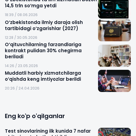
14,5 trln so‘mga yetdi
18:39 / 08.06.2026
O‘zbekistonda ilmiy daraja olish
tartibidagi o‘zgarishlar (2027)
12:28 / 30.05.2026
O‘qituvchilarning farzandlariga
kontrakt pulidan 30% chegirma
beriladi
14:26 / 23.05.2026
Muddatli harbiy xizmatchilarga
o’qishda keng imtiyozlar berildi
20:26 / 24.04.2026
Eng ko'p o'qilganlar
Test sinovlarining ilk kunida 7 nafar