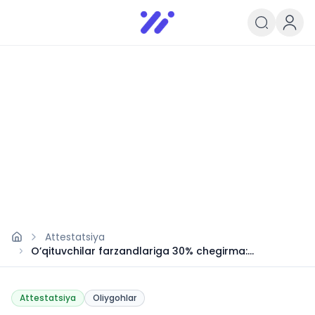
Infoedu
Ta&#039;lim xabarlari va yangili
Attestatsiya
O’qituvchilar farzandlariga 30% chegirma:
Prezidentning yangi qarori
Attestatsiya
Oliygohlar