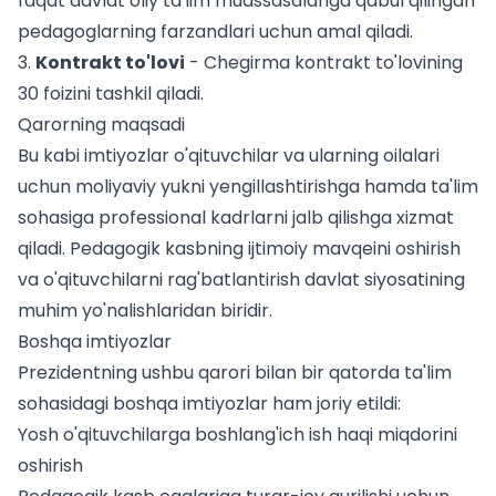
faqat davlat oliy ta'lim muassasalariga qabul qilingan
pedagoglarning farzandlari uchun amal qiladi.
3.
Kontrakt to'lovi
- Chegirma kontrakt to'lovining
30 foizini tashkil qiladi.
Qarorning maqsadi
Bu kabi imtiyozlar o'qituvchilar va ularning oilalari
uchun moliyaviy yukni yengillashtirishga hamda ta'lim
sohasiga professional kadrlarni jalb qilishga xizmat
qiladi. Pedagogik kasbning ijtimoiy mavqeini oshirish
va o'qituvchilarni rag'batlantirish davlat siyosatining
muhim yo'nalishlaridan biridir.
Boshqa imtiyozlar
Prezidentning ushbu qarori bilan bir qatorda ta'lim
sohasidagi boshqa imtiyozlar ham joriy etildi:
Yosh o'qituvchilarga boshlang'ich ish haqi miqdorini
oshirish