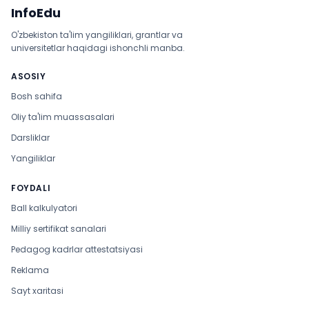
InfoEdu
O'zbekiston ta'lim yangiliklari, grantlar va
universitetlar haqidagi ishonchli manba.
ASOSIY
Bosh sahifa
Oliy ta'lim muassasalari
Darsliklar
Yangiliklar
FOYDALI
Ball kalkulyatori
Milliy sertifikat sanalari
Pedagog kadrlar attestatsiyasi
Reklama
Sayt xaritasi