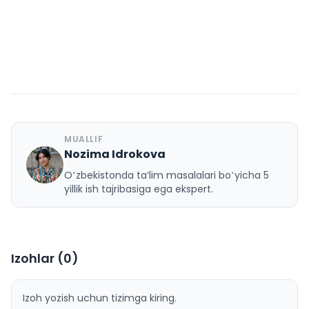
MUALLIF
Nozima Idrokova
N
Oʻzbekistonda taʼlim masalalari boʻyicha 5
yillik ish tajribasiga ega ekspert.
Izohlar (
0
)
Izoh yozish uchun tizimga kiring.