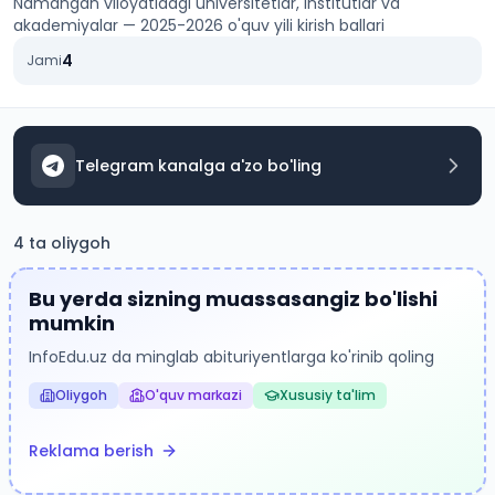
Namangan viloyati
dagi universitetlar, institutlar va
akademiyalar — 2025-2026 o'quv yili kirish ballari
4
Jami
Telegram kanalga a'zo bo'ling
4
ta oliygoh
Bu yerda sizning muassasangiz bo'lishi
mumkin
InfoEdu.uz da minglab abituriyentlarga ko'rinib qoling
REKLAMA JOYI
Oliygoh
O'quv markazi
Xususiy ta'lim
Reklama berish