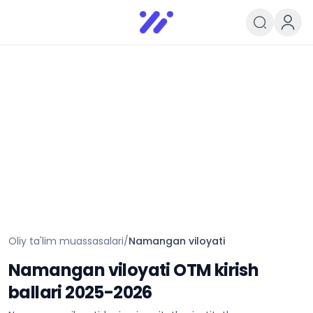
Infoedu
Ta&#039;lim xabarlari va yangili
Oliy ta'lim muassasalari
/
Namangan viloyati
Namangan viloyati
OTM kirish
ballari 2025-2026