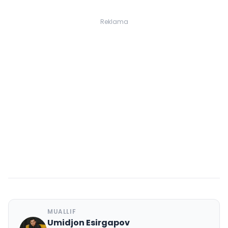
Reklama
MUALLIF
Umidjon Esirgapov