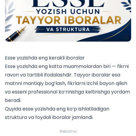
Esse yozishda eng kerakli iboralar
Esse yozishda eng katta muammolardan biri — fikrni
ravon va tartibli ifodalashdir. Tayyor iboralar esa
matnni mantiqiy bog‘lash, fikrlarni izchil bayon qilish
va esseni professional ko‘rinishga keltirishga yordam
beradi.
Quyida esse yozishda eng ko‘p ishlatiladigan
struktura va foydali iboralar jamlandi.
Reklama