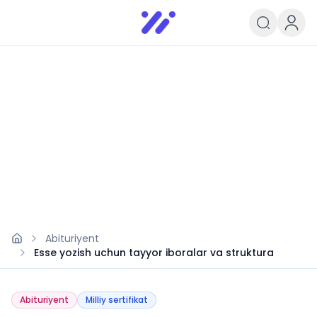
Infoedu
Ta&#039;lim xabarlari va yangili
Abituriyent
Esse yozish uchun tayyor iboralar va struktura
Abituriyent
Milliy sertifikat