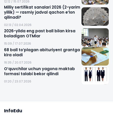
12:12 / 15.07.2026
Milliy sertifikat sanalari 2026 (2-yarim
yillik) — rasmiy jadval qachon e’lon
qilinadi?
02:13 / 02.04.2026
2026-yilda eng past ball bilan kirsa
boladigan OTMlar
15:09 / 17.07.2026
68 ball to’plagan abituriyent grantga
kira oladi
16:35 / 20.07.2026
O’quvchilar uchun yagona maktab
formasi talabi bekor qilindi
01:20 / 23.07.2026
Sayt xaritasi
InfoEdu