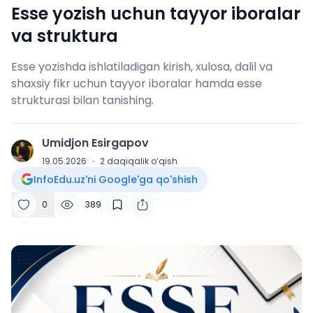
Esse yozish uchun tayyor iboralar
va struktura
Esse yozishda ishlatiladigan kirish, xulosa, dalil va
shaxsiy fikr uchun tayyor iboralar hamda esse
strukturasi bilan tanishing.
Umidjon Esirgapov
U
19.05.2026
·
2
daqiqalik o‘qish
InfoEdu.uz'ni Google'ga qo'shish
0
389