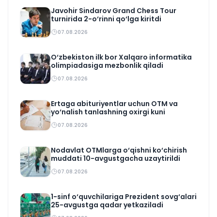
Javohir Sindarov Grand Chess Tour
turnirida 2-o‘rinni qo‘lga kiritdi
07.08.2026
O‘zbekiston ilk bor Xalqaro informatika
olimpiadasiga mezbonlik qiladi
07.08.2026
Ertaga abituriyentlar uchun OTM va
yo‘nalish tanlashning oxirgi kuni
07.08.2026
Nodavlat OTMlarga o‘qishni ko‘chirish
muddati 10-avgustgacha uzaytirildi
07.08.2026
1-sinf o‘quvchilariga Prezident sovg‘alari
25-avgustga qadar yetkaziladi