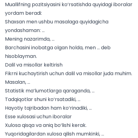
Muallifning pozitsiyasini ko‘rsatishda quyidagi iboralar
yordam beradi:
Shaxsan men ushbu masalaga quyidagicha
yondashaman: …
Mening nazarimda, …
Barchasini inobatga olgan holda, men … deb
hisoblayman.
Dalil va misollar keltirish
Fikrni kuchaytirish uchun dalil va misollar juda muhim.
Masalan, …
Statistik ma’lumotlarga qaraganda, …
Tadqiqotlar shuni ko‘rsatadiki, …
Hayotiy tajribadan ham ko‘rinadiki, …
Esse xulosasi uchun iboralar
Xulosa qisqa va aniq bo‘lishi kerak.
Yuqoridagilardan xulosa qilish mumkinki, …