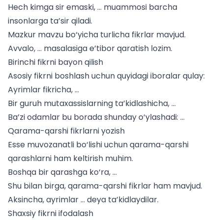
Hech kimga sir emaski, … muammosi barcha
insonlarga ta’sir qiladi.
Mazkur mavzu bo‘yicha turlicha fikrlar mavjud.
Avvalo, … masalasiga e’tibor qaratish lozim.
Birinchi fikrni bayon qilish
Asosiy fikrni boshlash uchun quyidagi iboralar qulay:
Ayrimlar fikricha, …
Bir guruh mutaxassislarning ta’kidlashicha, …
Ba’zi odamlar bu borada shunday o‘ylashadi: …
Qarama-qarshi fikrlarni yozish
Esse muvozanatli bo‘lishi uchun qarama-qarshi
qarashlarni ham keltirish muhim.
Boshqa bir qarashga ko‘ra, …
Shu bilan birga, qarama-qarshi fikrlar ham mavjud.
Aksincha, ayrimlar … deya ta’kidlaydilar.
Shaxsiy fikrni ifodalash