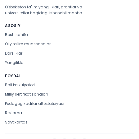
O'zbekiston ta'lim yangiliklari, grantlar va
universitetlar haqidagi ishonchli manba.
ASOSIY
Bosh sahifa
Oliy ta'lim muassasalari
Darsliklar
Yangiliklar
FOYDALI
Ball kalkulyatori
Milliy sertifikat sanalari
Pedagog kadrlar attestatsiyasi
Reklama
Sayt xaritasi