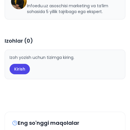
U
Infoedu.uz asoschisi marketing va ta’lim
sohasida 5 yillik tajribaga ega ekspert.
Izohlar (
0
)
Izoh yozish uchun tizimga kiring.
Kirish
Eng so'nggi maqolalar