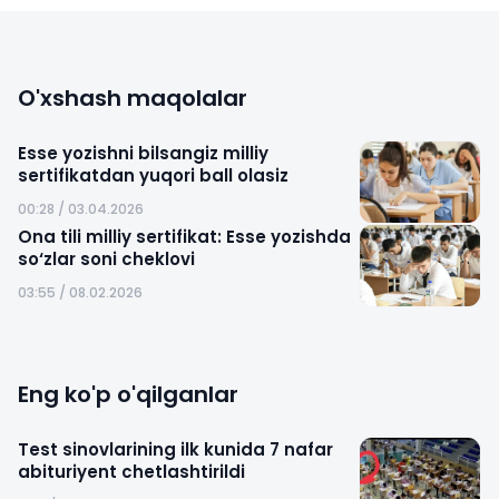
O'xshash maqolalar
Esse yozishni bilsangiz milliy
sertifikatdan yuqori ball olasiz
00:28 / 03.04.2026
Ona tili milliy sertifikat: Esse yozishda
so‘zlar soni cheklovi
03:55 / 08.02.2026
Eng ko'p o'qilganlar
Test sinovlarining ilk kunida 7 nafar
abituriyent chetlashtirildi