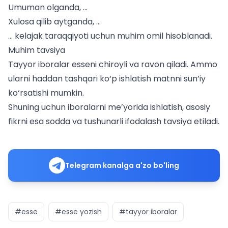
Umuman olganda, …
Xulosa qilib aytganda, …
… kelajak taraqqiyoti uchun muhim omil hisoblanadi.
Muhim tavsiya
Tayyor iboralar esseni chiroyli va ravon qiladi. Ammo
ularni haddan tashqari ko‘p ishlatish matnni sun’iy
ko‘rsatishi mumkin.
Shuning uchun iboralarni me’yorida ishlatish, asosiy
fikrni esa sodda va tushunarli ifodalash tavsiya etiladi.
Telegram kanalga a'zo bo'ling
#esse
#esse yozish
#tayyor iboralar