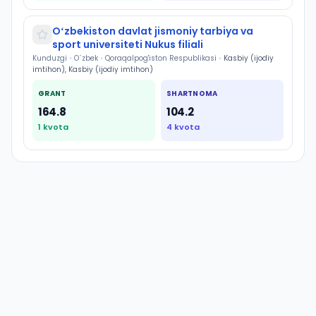
Oʻzbekiston davlat jismoniy tarbiya va
sport universiteti Nukus filiali
Kunduzgi
•
O`zbek
•
Qoraqalpog'iston Respublikasi
•
Kasbiy (ijodiy
imtihon), Kasbiy (ijodiy imtihon)
GRANT
SHARTNOMA
164.8
104.2
1
kvota
4
kvota