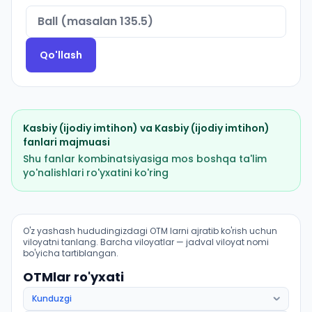
Qo'llash
Kasbiy (ijodiy imtihon)
va
Kasbiy (ijodiy imtihon)
fanlari majmuasi
Shu fanlar kombinatsiyasiga mos boshqa ta'lim
yo'nalishlari ro'yxatini ko'ring
Sport faoliyati: badiiy gimnastika: OTM lar bo'yicha kir
O'z yashash hududingizdagi OTM larni ajratib ko'rish uchun
viloyatni tanlang. Barcha viloyatlar — jadval viloyat nomi
bo'yicha tartiblangan.
OTMlar ro'yxati