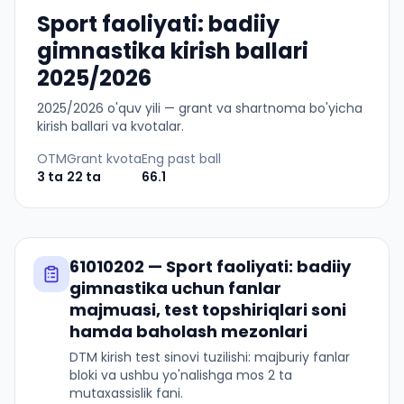
Sport faoliyati: badiiy
gimnastika kirish ballari
2025/2026
2025
/
2026
o'quv yili — grant va shartnoma bo'yicha
kirish ballari va kvotalar.
OTM
Grant kvota
Eng past ball
3
ta
22
ta
66.1
61010202
—
Sport faoliyati: badiiy
gimnastika
uchun fanlar
majmuasi, test topshiriqlari soni
hamda baholash mezonlari
DTM kirish test sinovi tuzilishi: majburiy fanlar
bloki va ushbu yo'nalishga mos 2 ta
mutaxassislik fani.