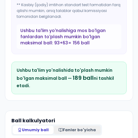
** Kasbiy (ijodiy) imtihon standart test formatidan farq
qilishi mumkin; aniq talablar qabul komissiyasi
tomonidan belgilanadi.
Ushbu ta'lim yo'nalishiga mos bo'lgan
fanlardan to'plash mumkin bo'lgan
maksimal ball:
93+63= 156 ball
Ushbu ta'lim yo'nalishida to'plash mumkin
189
ball
bo'lgan maksimal ball —
ni tashkil
etadi.
Ball kalkulyatori
Umumiy ball
Fanlar bo'yicha