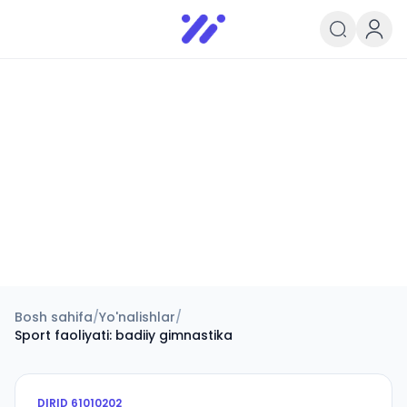
Infoedu
Ta&#039;lim xabarlari va yangili
Bosh sahifa
/
Yo'nalishlar
/
Sport faoliyati: badiiy gimnastika
DIRID
61010202