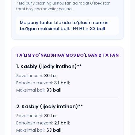
*
Majburiy blokning ushbu fanida faqat O'zbekiston
tarixi bo'yicha savollar beriladi.
Majburiy fanlar blokida to'plash mumkin
bo'lgan maksimal ball:
11+11+11= 33 ball
TA'LIM YO'NALISHIGA MOS BO'LGAN 2 TA FAN
1
.
Kasbiy (ijodiy imtihon)
**
Savollar soni:
30
ta
;
Baholash mezoni:
3.1
ball
;
Maksimal ball:
93
ball
2
.
Kasbiy (ijodiy imtihon)
**
Savollar soni:
30
ta
;
Baholash mezoni:
2.1
ball
;
Maksimal ball:
63
ball