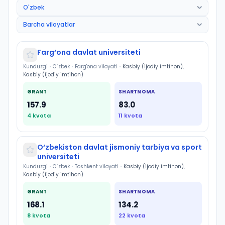
Farg‘ona davlat universiteti
Kunduzgi
•
O`zbek
•
Farg'ona viloyati
•
Kasbiy (ijodiy imtihon),
Kasbiy (ijodiy imtihon)
GRANT
SHARTNOMA
157.9
83.0
4
kvota
11
kvota
O‘zbekiston davlat jismoniy tarbiya va sport
universiteti
Kunduzgi
•
O`zbek
•
Toshkent viloyati
•
Kasbiy (ijodiy imtihon),
Kasbiy (ijodiy imtihon)
GRANT
SHARTNOMA
168.1
134.2
8
kvota
22
kvota