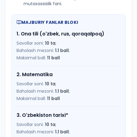
mutaxassislik fani.
MAJBURIY FANLAR BLOKI
1
.
Ona tili (o'zbek, rus, qoraqalpoq)
Savollar soni:
10
ta
;
Baholash mezoni:
1.1
ball
;
Maksimal ball:
11
ball
2
.
Matematika
Savollar soni:
10
ta
;
Baholash mezoni:
1.1
ball
;
Maksimal ball:
11
ball
3
.
O'zbekiston tarixi
*
Savollar soni:
10
ta
;
Baholash mezoni:
1.1
ball
;