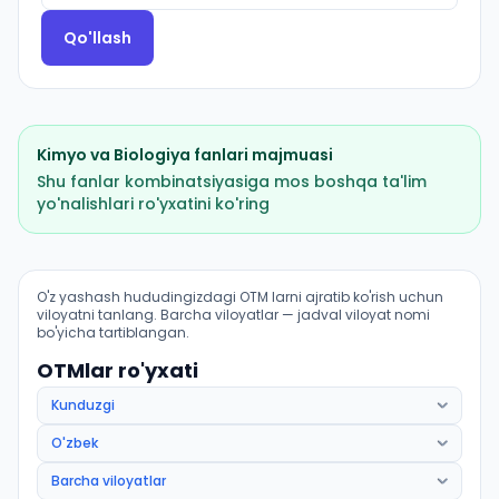
Qo'llash
Kimyo
va
Biologiya
fanlari majmuasi
Shu fanlar kombinatsiyasiga mos boshqa ta'lim
yo'nalishlari ro'yxatini ko'ring
Parfyumeriya-kosmetika mahsulotlari texnologiyasi: OT
O'z yashash hududingizdagi OTM larni ajratib ko'rish uchun
viloyatni tanlang. Barcha viloyatlar — jadval viloyat nomi
bo'yicha tartiblangan.
OTMlar ro'yxati