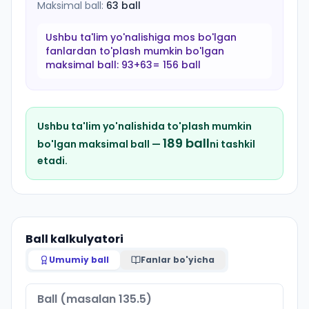
Maksimal ball:
63
ball
Ushbu ta'lim yo'nalishiga mos bo'lgan
fanlardan to'plash mumkin bo'lgan
maksimal ball:
93+63= 156 ball
Ushbu ta'lim yo'nalishida to'plash mumkin
189
ball
bo'lgan maksimal ball —
ni tashkil
etadi.
Ball kalkulyatori
Umumiy ball
Fanlar bo'yicha