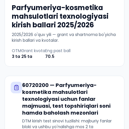
Parfyumeriya-kosmetika
mahsulotlari texnologiyasi
kirish ballari 2025/2026
2025
/
2026
o'quv yili — grant va shartnoma bo'yicha
kirish ballari va kvotalar.
OTM
Grant kvota
Eng past ball
3
ta
25
ta
70.5
60720200
—
Parfyumeriya-
kosmetika mahsulotlari
texnologiyasi
uchun fanlar
majmuasi, test topshiriqlari soni
hamda baholash mezonlari
DTM kirish test sinovi tuzilishi: majburiy fanlar
bloki va ushbu yo'nalishga mos 2 ta