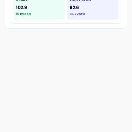
102.9
92.6
15
kvota
35
kvota