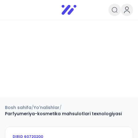
Infoedu
Ta&#039;lim xabarlari va yangili
Bosh sahifa
/
Yo'nalishlar
/
Parfyumeriya-kosmetika mahsulotlari texnologiyasi
DIRID
60720200