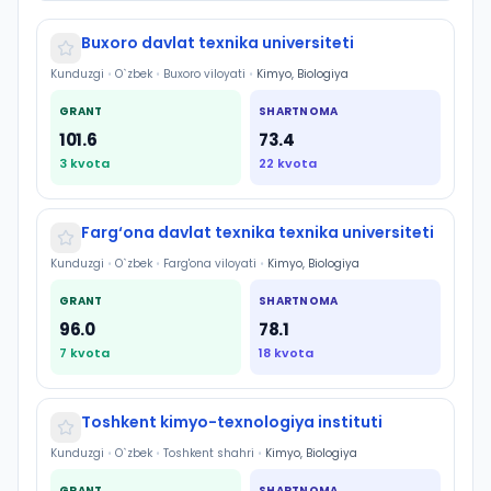
Buxoro davlat texnika universiteti
Kunduzgi
•
O`zbek
•
Buxoro viloyati
•
Kimyo, Biologiya
GRANT
SHARTNOMA
101.6
73.4
3
kvota
22
kvota
Farg‘ona davlat texnika texnika universiteti
Kunduzgi
•
O`zbek
•
Farg'ona viloyati
•
Kimyo, Biologiya
GRANT
SHARTNOMA
96.0
78.1
7
kvota
18
kvota
Toshkent kimyo-texnologiya instituti
Kunduzgi
•
O`zbek
•
Toshkent shahri
•
Kimyo, Biologiya
GRANT
SHARTNOMA