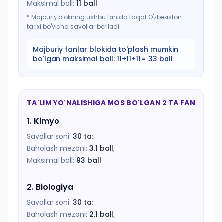
Maksimal ball:
11
ball
*
Majburiy blokning ushbu fanida faqat O'zbekiston
tarixi bo'yicha savollar beriladi.
Majburiy fanlar blokida to'plash mumkin
bo'lgan maksimal ball:
11+11+11= 33 ball
TA'LIM YO'NALISHIGA MOS BO'LGAN 2 TA FAN
1
.
Kimyo
Savollar soni:
30
ta
;
Baholash mezoni:
3.1
ball
;
Maksimal ball:
93
ball
2
.
Biologiya
Savollar soni:
30
ta
;
Baholash mezoni:
2.1
ball
;