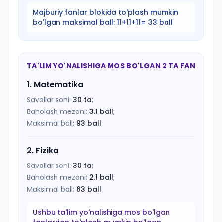
Majburiy fanlar blokida to'plash mumkin
bo'lgan maksimal ball:
11+11+11= 33 ball
TA'LIM YO'NALISHIGA MOS BO'LGAN 2 TA FAN
1
.
Matematika
Savollar soni:
30
ta
;
Baholash mezoni:
3.1
ball
;
Maksimal ball:
93
ball
2
.
Fizika
Savollar soni:
30
ta
;
Baholash mezoni:
2.1
ball
;
Maksimal ball:
63
ball
Ushbu ta'lim yo'nalishiga mos bo'lgan