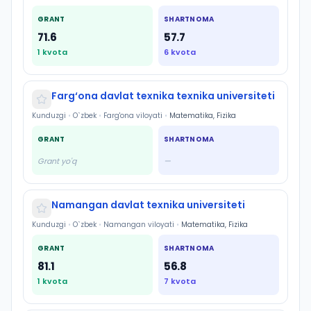
GRANT
SHARTNOMA
71.6
57.7
1
kvota
6
kvota
Farg‘ona davlat texnika texnika universiteti
Kunduzgi
•
O`zbek
•
Farg'ona viloyati
•
Matematika, Fizika
GRANT
SHARTNOMA
Grant yo'q
—
Namangan davlat texnika universiteti
Kunduzgi
•
O`zbek
•
Namangan viloyati
•
Matematika, Fizika
GRANT
SHARTNOMA
81.1
56.8
1
kvota
7
kvota