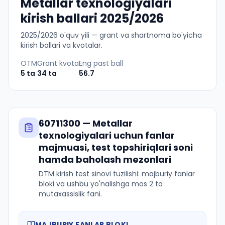
Metallar texnologiyalari
kirish ballari 2025/2026
2025
/
2026
o'quv yili — grant va shartnoma bo'yicha
kirish ballari va kvotalar.
OTM
Grant kvota
Eng past ball
5
ta
34
ta
56.7
60711300
—
Metallar
texnologiyalari
uchun fanlar
majmuasi, test topshiriqlari soni
hamda baholash mezonlari
DTM kirish test sinovi tuzilishi: majburiy fanlar
bloki va ushbu yo'nalishga mos 2 ta
mutaxassislik fani.
MAJBURIY FANLAR BLOKI