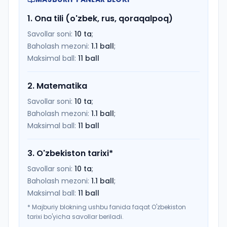
1
.
Ona tili (o'zbek, rus, qoraqalpoq)
Savollar soni:
10
ta
;
Baholash mezoni:
1.1
ball
;
Maksimal ball:
11
ball
2
.
Matematika
Savollar soni:
10
ta
;
Baholash mezoni:
1.1
ball
;
Maksimal ball:
11
ball
3
.
O'zbekiston tarixi
*
Savollar soni:
10
ta
;
Baholash mezoni:
1.1
ball
;
Maksimal ball:
11
ball
*
Majburiy blokning ushbu fanida faqat O'zbekiston
tarixi bo'yicha savollar beriladi.