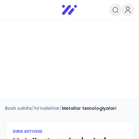
Infoedu
Ta&#039;lim xabarlari va yangili
Bosh sahifa
/
Yo'nalishlar
/
Metallar texnologiyalari
DIRID
60711300