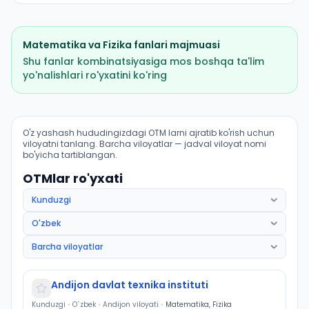
Matematika
va
Fizika
fanlari majmuasi
Shu fanlar kombinatsiyasiga mos boshqa ta'lim
yo'nalishlari ro'yxatini ko'ring
Metallar texnologiyalari: OTM lar bo'yicha kirish balla
O'z yashash hududingizdagi OTM larni ajratib ko'rish uchun
viloyatni tanlang. Barcha viloyatlar — jadval viloyat nomi
bo'yicha tartiblangan.
OTMlar ro'yxati
Andijon davlat texnika instituti
Kunduzgi
•
O`zbek
•
Andijon viloyati
•
Matematika, Fizika