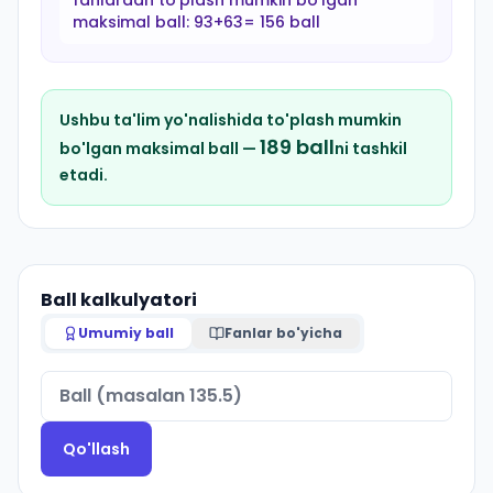
fanlardan to'plash mumkin bo'lgan
maksimal ball:
93+63= 156 ball
Ushbu ta'lim yo'nalishida to'plash mumkin
189
ball
bo'lgan maksimal ball —
ni tashkil
etadi.
Ball kalkulyatori
Umumiy ball
Fanlar bo'yicha
Qo'llash