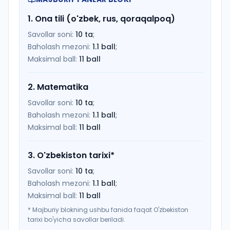
1
.
Ona tili (o'zbek, rus, qoraqalpoq)
Savollar soni:
10
ta
;
Baholash mezoni:
1.1
ball
;
Maksimal ball:
11
ball
2
.
Matematika
Savollar soni:
10
ta
;
Baholash mezoni:
1.1
ball
;
Maksimal ball:
11
ball
3
.
O'zbekiston tarixi
*
Savollar soni:
10
ta
;
Baholash mezoni:
1.1
ball
;
Maksimal ball:
11
ball
*
Majburiy blokning ushbu fanida faqat O'zbekiston
tarixi bo'yicha savollar beriladi.