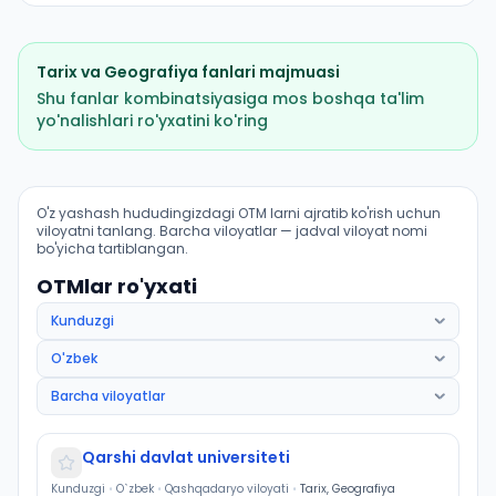
Tarix
va
Geografiya
fanlari majmuasi
Shu fanlar kombinatsiyasiga mos boshqa ta'lim
yo'nalishlari ro'yxatini ko'ring
Antropologiya va etnologiya: OTM lar bo'yicha kirish b
O'z yashash hududingizdagi OTM larni ajratib ko'rish uchun
viloyatni tanlang. Barcha viloyatlar — jadval viloyat nomi
bo'yicha tartiblangan.
OTMlar ro'yxati
Qarshi davlat universiteti
Kunduzgi
•
O`zbek
•
Qashqadaryo viloyati
•
Tarix, Geografiya