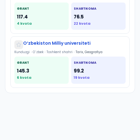
GRANT
SHARTNOMA
117.4
76.5
4
kvota
22
kvota
O‘zbekiston Milliy universiteti
Kunduzgi
•
O`zbek
•
Toshkent shahri
•
Tarix, Geografiya
GRANT
SHARTNOMA
145.3
99.2
6
kvota
19
kvota