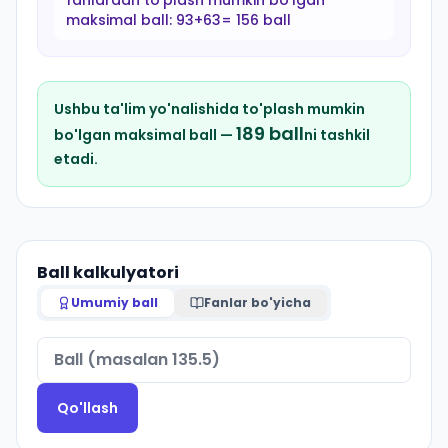
fanlardan to'plash mumkin bo'lgan
maksimal ball:
93+63= 156 ball
Ushbu ta'lim yo'nalishida to'plash mumkin
189
ball
bo'lgan maksimal ball —
ni tashkil
etadi.
Ball kalkulyatori
Umumiy ball
Fanlar bo'yicha
Qo'llash