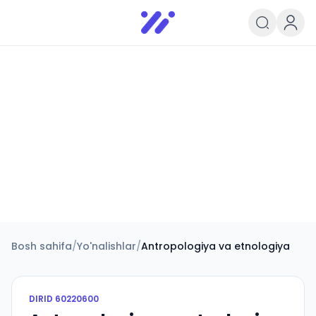
Infoedu
Ta&#039;lim xabarlari va yangili
Bosh sahifa
/
Yo'nalishlar
/
Antropologiya va etnologiya
DIRID
60220600