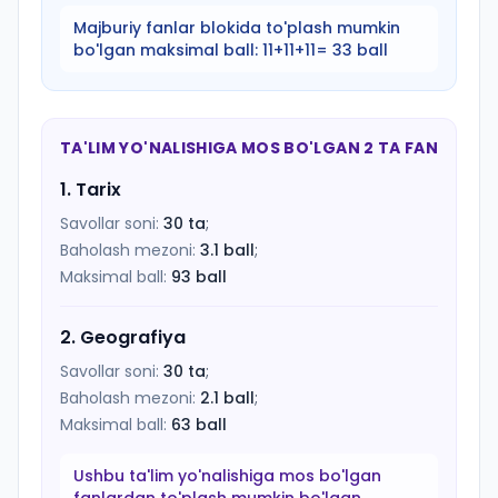
Majburiy fanlar blokida to'plash mumkin
bo'lgan maksimal ball:
11+11+11= 33 ball
TA'LIM YO'NALISHIGA MOS BO'LGAN 2 TA FAN
1
.
Tarix
Savollar soni:
30
ta
;
Baholash mezoni:
3.1
ball
;
Maksimal ball:
93
ball
2
.
Geografiya
Savollar soni:
30
ta
;
Baholash mezoni:
2.1
ball
;
Maksimal ball:
63
ball
Ushbu ta'lim yo'nalishiga mos bo'lgan