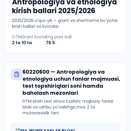
Antropologiya va etnologiya
kirish ballari 2025/2026
2025
/
2026
o'quv yili — grant va shartnoma bo'yicha
kirish ballari va kvotalar.
OTM
Grant kvota
Eng past ball
2
ta
10
ta
76.5
60220600
—
Antropologiya va
etnologiya
uchun fanlar majmuasi,
test topshiriqlari soni hamda
baholash mezonlari
DTM kirish test sinovi tuzilishi: majburiy fanlar
bloki va ushbu yo'nalishga mos 2 ta
mutaxassislik fani.
MAJBURIY FANLAR BLOKI