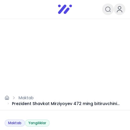
Infoedu
Ta&#039;lim xabarlari va yangili
Maktab
Prezident Shavkat Mirziyoyev 472 ming bitiruvchini
tabrikladi: 11 mingdan ziyod medal sohibi
Maktab
Yangiliklar