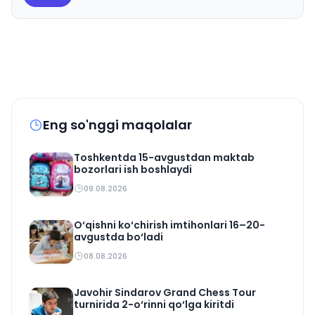
Eng so'nggi maqolalar
Toshkentda 15-avgustdan maktab
bozorlari ish boshlaydi
09.08.2026
O‘qishni ko‘chirish imtihonlari 16–20-
avgustda bo‘ladi
08.08.2026
Javohir Sindarov Grand Chess Tour
turnirida 2-o‘rinni qo‘lga kiritdi