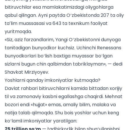
bitiruvchilar esa mamlakatimizdagi oliygohlarga
qabul qilingan. Ayni paytda Oʻzbekistonda 207 ta oliy
taʼlim muassasasi va 643 ta texnikum faoliyat
yuritmoqda.
«Siz, aziz farzandlarim, Yangi Oʻzbekistonni dunyoga
tanitadigan bunyodkor kuchsiz. Uchinchi Renessans
bunyodkorlari boʻlish baxtiga muyassar boʻlgan
sizlarni bugun chin qalbimdan tabriklayman», — dedi
Shavkat Mirziyoyev.
Yoshlarni qanday imkoniyatlar kutmoqda?
Davlat rahbari bitiruvchilarni kamida bittadan xorijiy
til va zamonaviy kasbni egallashga chaqirdi. Mehnat
bozori endi «hujjat» emas, amaliy bilim, malaka va
natija talab qilmoqda. Shu bois yoshlar uchun keng
koʻlamli imkoniyatlar yaratilgan:
25 trillion soʻm
— tadbirkorlik bilan shugʻullanishni