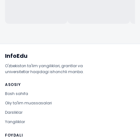
Sayt xaritasi
InfoEdu
O'zbekiston ta'lim yangiliklari, grantlar va
universitetlar haqidagi ishonchli manba.
ASOSIY
Bosh sahifa
Oliy ta'lim muassasalari
Darsliklar
Yangiliklar
FOYDALI