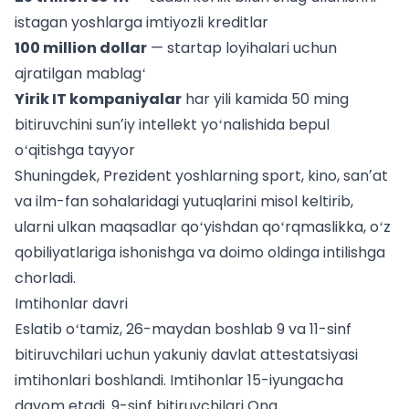
istagan yoshlarga imtiyozli kreditlar
100 million dollar
— startap loyihalari uchun
ajratilgan mablagʻ
Yirik IT kompaniyalar
har yili kamida 50 ming
bitiruvchini sunʼiy intellekt yoʻnalishida bepul
oʻqitishga tayyor
Shuningdek, Prezident yoshlarning sport, kino, sanʼat
va ilm-fan sohalaridagi yutuqlarini misol keltirib,
ularni ulkan maqsadlar qoʻyishdan qoʻrqmaslikka, oʻz
qobiliyatlariga ishonishga va doimo oldinga intilishga
chorladi.
Imtihonlar davri
Eslatib oʻtamiz, 26-maydan boshlab 9 va 11-sinf
bitiruvchilari uchun yakuniy davlat attestatsiyasi
imtihonlari boshlandi. Imtihonlar 15-iyungacha
davom etadi. 9-sinf bitiruvchilari Ona