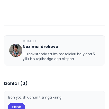
MUALLIF
Nozima Idrokova
N
Oʻzbekistonda taʼlim masalalari boʻyicha 5
yillik ish tajribasiga ega ekspert.
Izohlar (
0
)
Izoh yozish uchun tizimga kiring.
Kirish