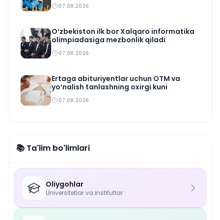
07.08.2026
O‘zbekiston ilk bor Xalqaro informatika
olimpiadasiga mezbonlik qiladi
07.08.2026
Ertaga abituriyentlar uchun OTM va
yo‘nalish tanlashning oxirgi kuni
07.08.2026
📚 Ta'lim bo'limlari
Oliygohlar
Universitetlar va institutlar