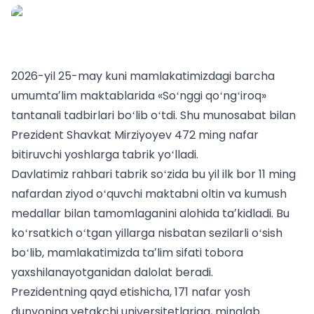
2026-yil 25-may kuni mamlakatimizdagi barcha
umumtaʼlim maktablarida «Soʻnggi qoʻngʻiroq»
tantanali tadbirlari boʻlib oʻtdi. Shu munosabat bilan
Prezident Shavkat Mirziyoyev 472 ming nafar
bitiruvchi yoshlarga tabrik yoʻlladi.
Davlatimiz rahbari tabrik soʻzida bu yil ilk bor 11 ming
nafardan ziyod oʻquvchi maktabni oltin va kumush
medallar bilan tamomlaganini alohida taʼkidladi. Bu
koʻrsatkich oʻtgan yillarga nisbatan sezilarli oʻsish
boʻlib, mamlakatimizda taʼlim sifati tobora
yaxshilanayotganidan dalolat beradi.
Prezidentning qayd etishicha, 171 nafar yosh
dunyoning yetakchi universitetlariga, minglab