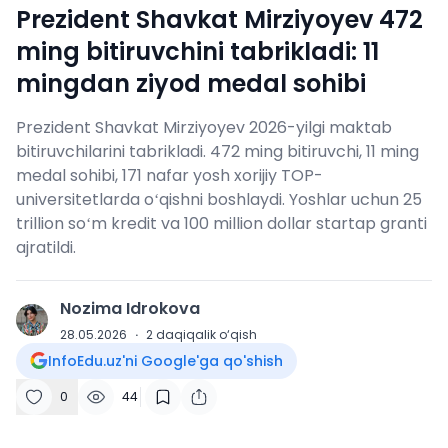
Prezident Shavkat Mirziyoyev 472
ming bitiruvchini tabrikladi: 11
mingdan ziyod medal sohibi
Prezident Shavkat Mirziyoyev 2026-yilgi maktab
bitiruvchilarini tabrikladi. 472 ming bitiruvchi, 11 ming
medal sohibi, 171 nafar yosh xorijiy TOP-
universitetlarda oʻqishni boshlaydi. Yoshlar uchun 25
trillion soʻm kredit va 100 million dollar startap granti
ajratildi.
Nozima Idrokova
N
28.05.2026
·
2
daqiqalik o‘qish
InfoEdu.uz'ni Google'ga qo'shish
0
44