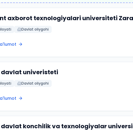
t axborot texnologiyalari universiteti Zara
iloyati
Davlat oliygohi
ma'lumot
davlat univeristeti
iloyati
Davlat oliygohi
ma'lumot
davlat konchilik va texnologiyalar universi