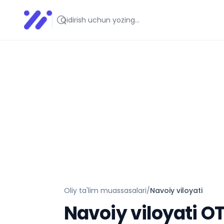
Infoedu
Ta&#039;lim xabarlari va yangiliklari
Oliy ta'lim muassasalari
/
Navoiy viloyati
Navoiy viloyati
OT