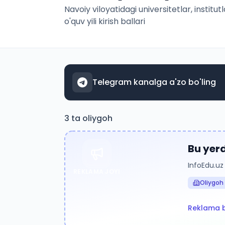
Navoiy viloyati
dagi universitetlar, insti
o'quv yili kirish ballari
Telegram kanalga a'zo bo'ling
3
ta oliygoh
Bu yer
InfoEdu.uz
REKLAMA JOYI
Oliygoh
Reklama b