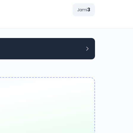
3
Jami