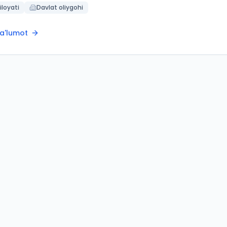
iloyati
Davlat oliygohi
ma'lumot