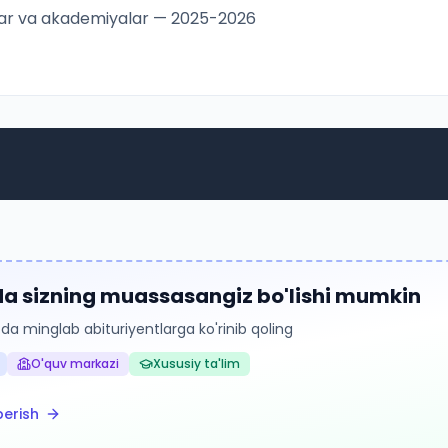
tutlar va akademiyalar — 2025-2026
da sizning muassasangiz bo'lishi mumkin
 da minglab abituriyentlarga ko'rinib qoling
O'quv markazi
Xususiy ta'lim
erish