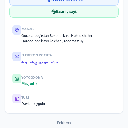
Rasmiy sayt
MANZIL
Qoraqalpog'iston Respublikasi, Nukus shahri,
Qoraqalpog'iston ko'chasi, raqamsiz uy
ELEKTRON POCHTA
fart_info@uzdsmi-nf.uz
YOTOQXONA
Mavjud ✓
TURI
Davlat oliygohi
Reklama