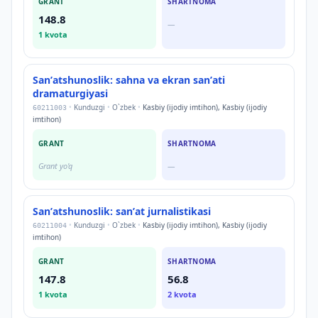
GRANT
SHARTNOMA
148.8
—
1
kvota
Sanʼatshunoslik: sahna va ekran sanʼati
dramaturgiyasi
•
Kunduzgi
•
O`zbek
•
Kasbiy (ijodiy imtihon), Kasbiy (ijodiy
60211003
imtihon)
GRANT
SHARTNOMA
Grant yo'q
—
Sanʼatshunoslik: sanʼat jurnalistikasi
•
Kunduzgi
•
O`zbek
•
Kasbiy (ijodiy imtihon), Kasbiy (ijodiy
60211004
imtihon)
GRANT
SHARTNOMA
147.8
56.8
1
kvota
2
kvota