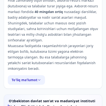
Filial zamonaviy o‘quv binolari, axborot-resurs markazi
(kutubxona) va talabalar turar joyiga ega. Axborot-resurs
markazi fondida
40 mingdan ortiq
nusxadagi darsliklar,
badiiy adabiyotlar va nodir san’at asarlari mavjud.
Shuningdek, talabalar uchun maxsus ovoz yozish
studiyalari, sahna ko‘rinishlari uchun mo‘ljallangan o‘quv
teatrlari va milliy cholg‘u asboblari bilan jihozlangan
sinfxonalar ajratilgan.
Muassasa faoliyatida raqamlashtirish jarayonlari joriy
etilgan bo‘lib, kutubxona tizimi yagona elektron
tarmoqqa ulangan. Bu esa talabalarga jahonning
yetakchi san’at kutubxonalari resurslaridan foydalanish
imkoniyatini beradi.
To'liq ma'lumot
O‘zbekiston davlat sanʼat va madaniyat instituti