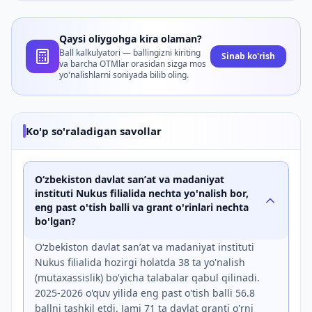
Qaysi oliygohga kira olaman?
Ball kalkulyatori — ballingizni kiriting
Sinab ko'rish
va barcha OTMlar orasidan sizga mos
yo'nalishlarni soniyada bilib oling.
Ko'p so'raladigan savollar
O‘zbekiston davlat sanʼat va madaniyat
instituti Nukus filialida nechta yo'nalish bor,
eng past o'tish balli va grant o'rinlari nechta
bo'lgan?
O‘zbekiston davlat sanʼat va madaniyat instituti
Nukus filialida hozirgi holatda 38 ta yo'nalish
(mutaxassislik) bo'yicha talabalar qabul qilinadi.
2025-2026 o'quv yilida eng past o'tish balli 56.8
ballni tashkil etdi. Jami 71 ta davlat granti o'rni