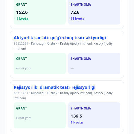
GRANT
SHARTNOMA
152.6
72.6
1
kvota
11
kvota
Aktyorlik sanʼati: qoʻgʻirchoq teatr aktyorligi
•
Kunduzgi
•
O`zbek
•
Kasbiy (ijodiy imtihon), Kasbiy (ijodiy
60211104
imtihon)
GRANT
SHARTNOMA
Grant yo'q
—
Rejissyorlik: dramatik teatr rejissyorligi
•
Kunduzgi
•
O`zbek
•
Kasbiy (ijodiy imtihon), Kasbiy (ijodiy
60211201
imtihon)
GRANT
SHARTNOMA
136.5
Grant yo'q
1
kvota