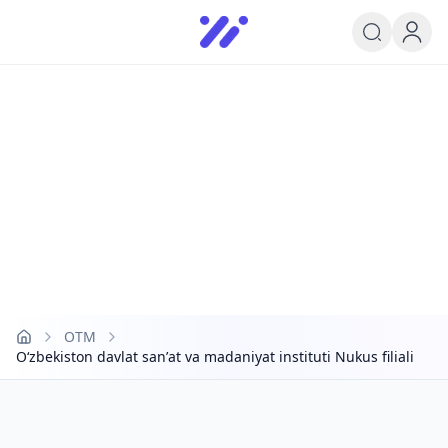
Infoedu
Ta&#039;lim xabarlari va yangili
OTM
O‘zbekiston davlat sanʼat va madaniyat instituti Nukus filiali