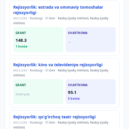
Rejissyorlik: estrada va ommaviy tomoshalar
rejissyorligi
•
Kunduzgi
•
O`zbek
•
Kasbiy (ijodiy imtihon), Kasbiy (ijodiy
60211202
imtihon)
GRANT
SHARTNOMA
148.3
—
1
kvota
Rejissyorlik: kino va televideniye rejissyorligi
•
Kunduzgi
•
O`zbek
•
Kasbiy (ijodiy imtihon), Kasbiy (ijodiy
60211203
imtihon)
GRANT
SHARTNOMA
95.1
Grant yo'q
5
kvota
Rejissyorlik: qoʻgʻirchoq teatr rejissyorligi
•
Kunduzgi
•
O`zbek
•
Kasbiy (ijodiy imtihon), Kasbiy (ijodiy
60211205
imtihon)