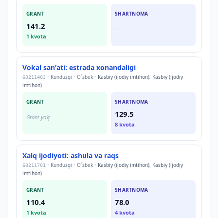
GRANT
SHARTNOMA
141.2
—
1
kvota
Vokal sanʼati: estrada xonandaligi
•
Kunduzgi
•
O`zbek
•
Kasbiy (ijodiy imtihon), Kasbiy (ijodiy
60211403
imtihon)
GRANT
SHARTNOMA
129.5
Grant yo'q
8
kvota
Xalq ijodiyoti: ashula va raqs
•
Kunduzgi
•
O`zbek
•
Kasbiy (ijodiy imtihon), Kasbiy (ijodiy
60211701
imtihon)
GRANT
SHARTNOMA
110.4
78.0
1
kvota
4
kvota