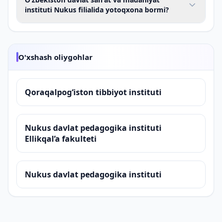
O‘zbekiston davlat sanʼat va madaniyat instituti
Aniqlashtirish uchun:
+998612242902
.
instituti Nukus filialida yotoqxona bormi?
Nukus filiali
ning
rasmiy sayti
orqali kuzatib
borishingiz tavsiya etiladi.
Ha, O‘zbekiston davlat sanʼat va madaniyat instituti
Nukus filialida talabalar uchun yotoqxona mavjud.
O'xshash oliygohlar
Qoraqalpog‘iston tibbiyot instituti
Nukus davlat pedagogika instituti
Ellikqal’a fakulteti
Nukus davlat pedagogika instituti