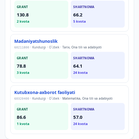
GRANT
SHARTNOMA
130.8
66.2
2
kvota
5
kvota
Madaniyatshunoslik
•
Kunduzgi
•
O`zbek
•
Tarix, Ona tili va adabiyoti
60211800
GRANT
SHARTNOMA
78.8
64.1
3
kvota
24
kvota
Kutubxona-axborot faoliyati
•
Kunduzgi
•
O`zbek
•
Matematika, Ona tili va adabiyoti
60320400
GRANT
SHARTNOMA
86.6
57.0
1
kvota
24
kvota