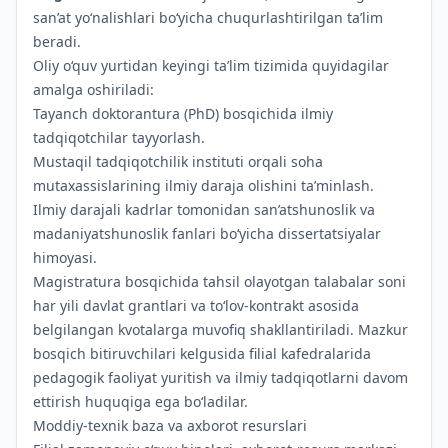
san’at yo‘nalishlari bo‘yicha chuqurlashtirilgan ta’lim
beradi.
Oliy o‘quv yurtidan keyingi ta’lim tizimida quyidagilar
amalga oshiriladi:
Tayanch doktorantura (PhD) bosqichida ilmiy
tadqiqotchilar tayyorlash.
Mustaqil tadqiqotchilik instituti orqali soha
mutaxassislarining ilmiy daraja olishini ta’minlash.
Ilmiy darajali kadrlar tomonidan san’atshunoslik va
madaniyatshunoslik fanlari bo‘yicha dissertatsiyalar
himoyasi.
Magistratura bosqichida tahsil olayotgan talabalar soni
har yili davlat grantlari va to‘lov-kontrakt asosida
belgilangan kvotalarga muvofiq shakllantiriladi. Mazkur
bosqich bitiruvchilari kelgusida filial kafedralarida
pedagogik faoliyat yuritish va ilmiy tadqiqotlarni davom
ettirish huquqiga ega bo‘ladilar.
Moddiy-texnik baza va axborot resurslari