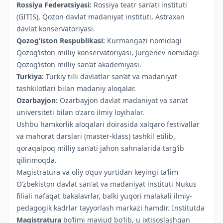
Rossiya Federatsiyasi:
Rossiya teatr san’ati instituti
(GITIS), Qozon davlat madaniyat instituti, Astraxan
davlat konservatoriyasi.
Qozog‘iston Respublikasi:
Kurmangazi nomidagi
Qozog‘iston milliy konservatoriyasi, Jurgenev nomidagi
Qozog‘iston milliy san’at akademiyasi.
Turkiya:
Turkiy tilli davlatlar san’at va madaniyat
tashkilotlari bilan madaniy aloqalar.
Ozarbayjon:
Ozarbayjon davlat madaniyat va san’at
universiteti bilan o‘zaro ilmiy loyihalar.
Ushbu hamkorlik aloqalari doirasida xalqaro festivallar
va mahorat darslari (master-klass) tashkil etilib,
qoraqalpoq milliy san’ati jahon sahnalarida targ‘ib
qilinmoqda.
Magistratura va oliy o‘quv yurtidan keyingi ta’lim
O‘zbekiston davlat sanʼat va madaniyat instituti Nukus
filiali nafaqat bakalavrlar, balki yuqori malakali ilmiy-
pedagogik kadrlar tayyorlash markazi hamdir. Institutda
Magistratura
bo‘limi mavjud bo‘lib, u ixtisoslashgan