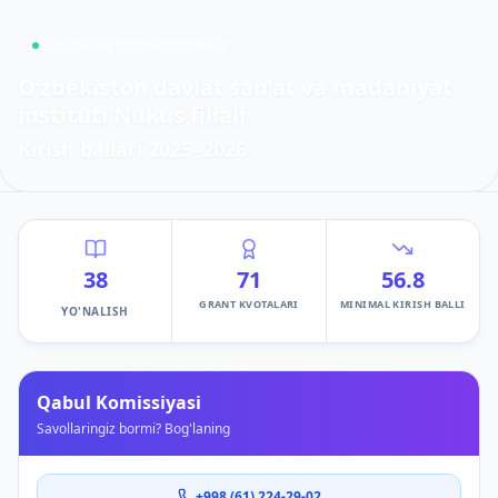
Qoraqalpog'iston Respublikasi
O‘zbekiston davlat sanʼat va madaniyat
instituti Nukus filiali
Kirish ballari
2025–2026
38
71
56.8
GRANT KVOTALARI
MINIMAL KIRISH BALLI
YO'NALISH
Qabul Komissiyasi
Savollaringiz bormi? Bog'laning
+998 (61) 224-29-02