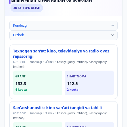
Nukus filiali Kirish ballari va kvotalari
38
TA YO'NALISH
O‘zbekiston davlat sanʼat va madaniyat instituti Nukus fil
Texnogen san'at: kino, televideniye va radio ovoz
rejissorligi
•
Kunduzgi
•
O`zbek
•
Kasbiy (ijodiy imtihon), Kasbiy (ijodiy
60210101
imtihon)
GRANT
SHARTNOMA
133.3
112.5
4
kvota
2
kvota
Sanʼatshunoslik: kino sanʼati tanqidi va tahlili
•
Kunduzgi
•
O`zbek
•
Kasbiy (ijodiy imtihon), Kasbiy (ijodiy
60211001
imtihon)