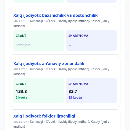
Xalq ijodiyoti: baxshichilik va dostonchilik
•
Kunduzgi
•
O`zbek
•
Kasbiy (ijodiy imtihon), Kasbiy (ijodiy
60211703
imtihon)
GRANT
SHARTNOMA
Grant yo'q
—
Xalq ijodiyoti: anʼanaviy xonandalik
•
Kunduzgi
•
O`zbek
•
Kasbiy (ijodiy imtihon), Kasbiy (ijodiy
60211705
imtihon)
GRANT
SHARTNOMA
133.8
83.7
2
kvota
13
kvota
Xalq ijodiyoti: folklor ijrochiligi
•
Kunduzgi
•
O`zbek
•
Kasbiy (ijodiy imtihon), Kasbiy (ijodiy
60211707
imtihon)