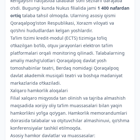
kengayishi natijasida talabalar soni sezilarli darajada
o‘sdi. Bugungi kunda Nukus filialida jami
1 400 nafardan
ortiq
talaba tahsil olmoqda. Ularning asosiy qismi
Qoraqalpog‘iston Respublikasi, Xorazm viloyati va
qo‘shni hududlardan kelgan yoshlardir.
Ta’lim tizimi kredit-modul (ECTS) tizimiga to‘liq
o‘tkazilgan bo‘lib, o‘quv jarayonlari elektron ta’lim
platformalari orqali monitoring qilinadi. Talabalarning
amaliy mashg‘ulotlari Qoraqalpoq davlat yosh
tomoshabinlar teatri, Berdaq nomidagi Qoraqalpoq
davlat akademik musiqali teatri va boshqa madaniyat
markazlarida o‘tkaziladi.
Xalqaro hamkorlik aloqalari
Filial xalqaro miqyosda tan olinish va tajriba almashish
maqsadida xorijiy oliy ta’lim muassasalari bilan yaqin
hamkorlikni yo‘lga qo‘ygan. Hamkorlik memorandumlari
doirasida talabalar va o‘qituvchilar almashinuvi, qo‘shma
konferensiyalar tashkil etilmoqda.
Asosiy hamkor davlatlar va muassasalar: