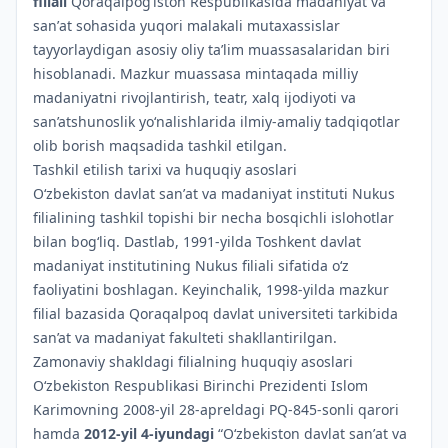
filiali
Qoraqalpog‘iston Respublikasida madaniyat va
sanʼat sohasida yuqori malakali mutaxassislar
tayyorlaydigan asosiy oliy ta’lim muassasalaridan biri
hisoblanadi. Mazkur muassasa mintaqada milliy
madaniyatni rivojlantirish, teatr, xalq ijodiyoti va
san’atshunoslik yo‘nalishlarida ilmiy-amaliy tadqiqotlar
olib borish maqsadida tashkil etilgan.
Tashkil etilish tarixi va huquqiy asoslari
O‘zbekiston davlat sanʼat va madaniyat instituti Nukus
filialining tashkil topishi bir necha bosqichli islohotlar
bilan bog‘liq. Dastlab, 1991-yilda Toshkent davlat
madaniyat institutining Nukus filiali sifatida o‘z
faoliyatini boshlagan. Keyinchalik, 1998-yilda mazkur
filial bazasida Qoraqalpoq davlat universiteti tarkibida
san’at va madaniyat fakulteti shakllantirilgan.
Zamonaviy shakldagi filialning huquqiy asoslari
O‘zbekiston Respublikasi Birinchi Prezidenti Islom
Karimovning 2008-yil 28-apreldagi PQ-845-sonli qarori
hamda
2012-yil 4-iyundagi
“O‘zbekiston davlat sanʼat va