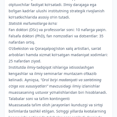
o‘qituvchilar faoliyat ko‘rsatadi. Ilmiy darajaga ega
bo‘lgan kadrlar ulushi institutning strategik rivojlanish
ko‘rsatkichlarida asosiy o‘rin tutadi.
Statistik ma’lumotlarga ko‘ra:
Fan doktori (DSc) va professorlar soni: 10 nafarga yaqin.
Falsafa doktori (PhD), fan nomzodlari va dotsentlar: 35
nafardan ortiq.
O‘zbekiston va Qoraqalpog‘iston xalq artistlari, san’at
arboblari hamda xizmat ko‘rsatgan madaniyat xodimlari:
25 nafardan ziyod.
Institutda ilmiy-tadqiqot ishlariga ixtisoslashgan
kengashlar va ilmiy seminarlar muntazam o‘tkazib
kelinadi. Ayniqsa,
“Orol bo‘yi madaniyati va san’atining
o‘ziga xos xususiyatlari”
mavzusidagi ilmiy izlanishlar
muassasaning ustuvor yo‘nalishlaridan biri hisoblanadi.
Talabalar soni va ta’lim kontingenti
Muassasada ta’lim olish jarayonlari kunduzgi va sirtqi
bo‘limlarda tashkil etilgan. So‘nggi yillarda kvotalarning