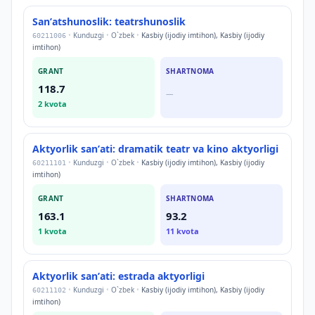
Sanʼatshunoslik: teatrshunoslik
•
Kunduzgi
•
O`zbek
•
Kasbiy (ijodiy imtihon), Kasbiy (ijodiy
60211006
imtihon)
GRANT
SHARTNOMA
118.7
—
2
kvota
Aktyorlik sanʼati: dramatik teatr va kino aktyorligi
•
Kunduzgi
•
O`zbek
•
Kasbiy (ijodiy imtihon), Kasbiy (ijodiy
60211101
imtihon)
GRANT
SHARTNOMA
163.1
93.2
1
kvota
11
kvota
Aktyorlik sanʼati: estrada aktyorligi
•
Kunduzgi
•
O`zbek
•
Kasbiy (ijodiy imtihon), Kasbiy (ijodiy
60211102
imtihon)