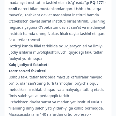
madaniyat institutini tashkil etish to‘g‘risida”gi
PQ-1771-
sonli
qarori bilan mustahkamlangan. Ushbu hujjatga
muvofiq, Toshkent davlat madaniyat instituti hamda
O‘zbekiston davlat sanʼat instituti birlashtirilib, ularning
negizida yagona O‘zbekiston davlat sanʼat va madaniyat
instituti hamda uning Nukus filiali qayta tashkil etilgan.
Fakultetlar ro‘yxati
Hozirgi kunda filial tarkibida o‘quv jarayonlari va ilmiy-
ijodiy ishlarni muvofiqlashtiruvchi quyidagi fakultetlar
faoliyat yuritmoqda:
Xalq ijodiyoti fakulteti
Teatr san’ati fakulteti
Ushbu fakultetlar tarkibida maxsus kafedralar mavjud
bo‘lib, ular san’atning turli tarmoqlari bo‘yicha o‘quv
metodikasini ishlab chiqadi va amaliyotga tatbiq etadi.
Ilmiy salohiyat va pedagogik tarkib
O‘zbekiston davlat sanʼat va madaniyat instituti Nukus
filialining ilmiy salohiyati yildan-yilga oshib bormoqda.
Muassasada jami 140 nafardan ortiq professor-