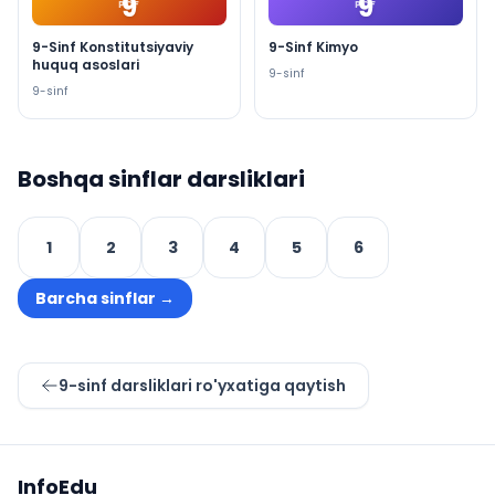
9
9
PDF
PDF
9-Sinf Konstitutsiyaviy
9-Sinf Kimyo
huquq asoslari
9
-sinf
9
-sinf
Boshqa sinflar darsliklari
1
2
3
4
5
6
Barcha sinflar
→
9
-sinf darsliklari ro'yxatiga qaytish
Sayt xaritasi
InfoEdu