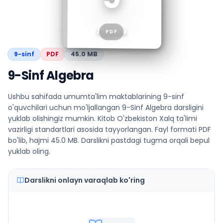
Algebra
PDF
9
-sinf
PDF
45.0 MB
9-Sinf Algebra
Ushbu sahifada umumta'lim maktablarining 9-sinf
o'quvchilari uchun mo'ljallangan 9-Sinf Algebra darsligini
yuklab olishingiz mumkin. Kitob O'zbekiston Xalq ta'limi
vazirligi standartlari asosida tayyorlangan. Fayl formati PDF
bo'lib, hajmi 45.0 MB. Darslikni pastdagi tugma orqali bepul
yuklab oling.
Darslikni onlayn varaqlab ko'ring