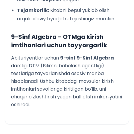
Tejamkorlik:
Kitobni bepul yuklab olish
orqali oilaviy byudjetni tejashingiz mumkin.
9-Sinf Algebra
– OTMga kirish
imtihonlari uchun tayyorgarlik
Abituriyentlar uchun
9
-sinf
9-Sinf Algebra
darsligi DTM (Bilimni baholash agentligi)
testlariga tayyorlanishda asosiy manba
hisoblanadi. Ushbu kitobdagi mavzular kirish
imtihonlari savollariga kiritilgan bo'lib, uni
chuqur o'zlashtirish yuqori ball olish imkoniyatini
oshiradi.