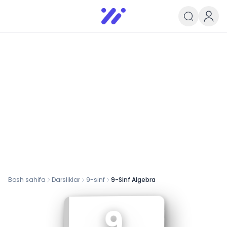
Infoedu
Ta&#039;lim xabarlari va yangili
Bosh sahifa
Darsliklar
9
-sinf
9-Sinf Algebra
9