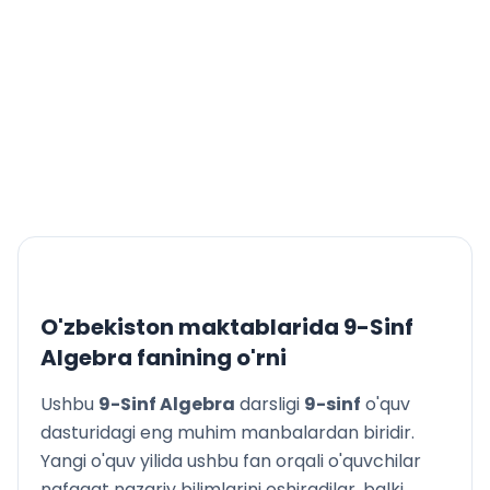
O'zbekiston maktablarida
9-Sinf
Algebra
fanining o'rni
Ushbu
9-Sinf Algebra
darsligi
9
-sinf
o'quv
dasturidagi eng muhim manbalardan biridir.
Yangi o'quv yilida ushbu fan orqali o'quvchilar
nafaqat nazariy bilimlarini oshiradilar, balki