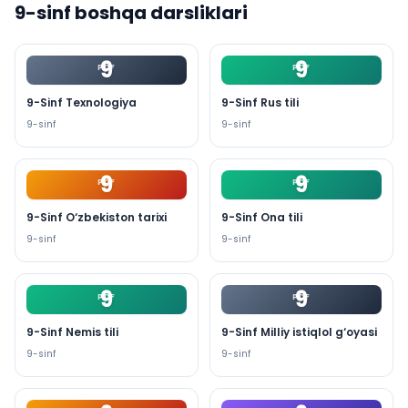
9
-sinf boshqa darsliklari
9
9
PDF
PDF
9-Sinf Texnologiya
9-Sinf Rus tili
9
-sinf
9
-sinf
9
9
PDF
PDF
9-Sinf O‘zbekiston tarixi
9-Sinf Ona tili
9
-sinf
9
-sinf
9
9
PDF
PDF
9-Sinf Nemis tili
9-Sinf Milliy istiqlol g‘oyasi
9
-sinf
9
-sinf