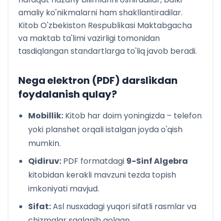
amaliy ko'nikmalarni ham shakllantiradilar.
Kitob O'zbekiston Respublikasi Maktabgacha
va maktab ta'limi vazirligi tomonidan
tasdiqlangan standartlarga to'liq javob beradi.
Nega elektron (PDF) darslikdan
foydalanish qulay?
Mobillik:
Kitob har doim yoningizda – telefon
yoki planshet orqali istalgan joyda o'qish
mumkin.
Qidiruv:
PDF formatdagi
9-Sinf Algebra
kitobidan kerakli mavzuni tezda topish
imkoniyati mavjud.
Sifat:
Asl nusxadagi yuqori sifatli rasmlar va
chizmalar saqlanib qolgan.