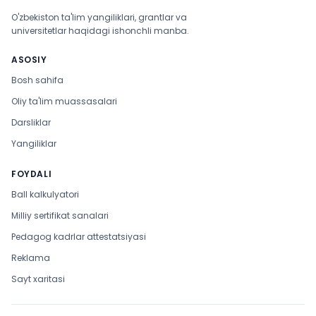
O'zbekiston ta'lim yangiliklari, grantlar va
universitetlar haqidagi ishonchli manba.
ASOSIY
Bosh sahifa
Oliy ta'lim muassasalari
Darsliklar
Yangiliklar
FOYDALI
Ball kalkulyatori
Milliy sertifikat sanalari
Pedagog kadrlar attestatsiyasi
Reklama
Sayt xaritasi