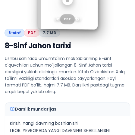
Jahon tarixi
PDF
8
-sinf
PDF
7.7 MB
8-Sinf Jahon tarixi
Ushbu sahifada umumta'lim maktablarining 8-sinf
o'quvchilari uchun mo'ljallangan 8-Sinf Jahon tarixi
darsligini yuklab olishingiz mumkin. Kitob O'zbekiston Xalq
ta'limi vazirligi standartlari asosida tayyorlangan. Fayl
formati PDF bo'lib, hajmi 7.7 MB. Darslikni pastdagi tugma
orqali bepul yuklab oling.
Darslik mundarijasi
Kirish. Yangi davrning boshlanishi
I BOB. YEVROPADA YANGI DAVRNING SHAKLLANISHI