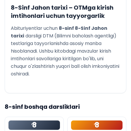
8-Sinf Jahon tarixi
– OTMga kirish
imtihonlari uchun tayyorgarlik
Abituriyentlar uchun
8
-sinf
8-Sinf Jahon
tarixi
darsligi DTM (Bilimni baholash agentligi)
testlariga tayyorlanishda asosiy manba
hisoblanadi. Ushbu kitobdagi mavzular kirish
imtihonlari savollariga kiritilgan bo'lib, uni
chuqur o'zlashtirish yuqori ball olish imkoniyatini
oshiradi.
8
-sinf boshqa darsliklari
8
8
PDF
PDF