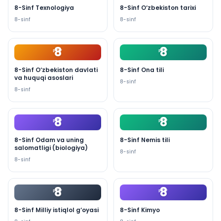
8-Sinf Texnologiya
8-Sinf O‘zbekiston tarixi
8
-sinf
8
-sinf
8
8
PDF
PDF
8-Sinf O‘zbekiston davlati
8-Sinf Ona tili
va huquqi asoslari
8
-sinf
8
-sinf
8
8
PDF
PDF
8-Sinf Odam va uning
8-Sinf Nemis tili
salomatligi (biologiya)
8
-sinf
8
-sinf
8
8
PDF
PDF
8-Sinf Milliy istiqlol g‘oyasi
8-Sinf Kimyo