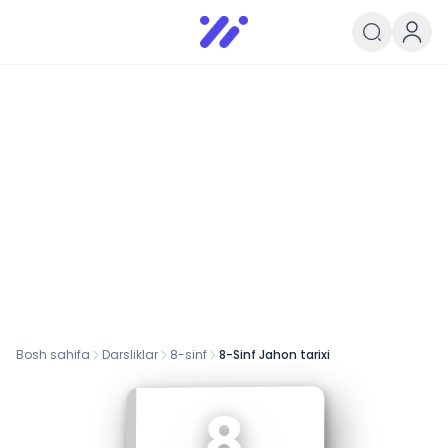
Infoedu
Ta&#039;lim xabarlari va yangili
Bosh sahifa
Darsliklar
8
-sinf
8-Sinf Jahon tarixi
8