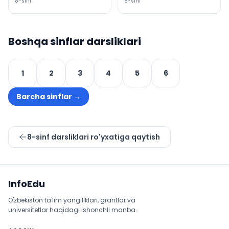
8
-sinf
8
-sinf
Boshqa sinflar darsliklari
1
2
3
4
5
6
Barcha sinflar
→
8
-sinf darsliklari ro'yxatiga qaytish
Sayt xaritasi
InfoEdu
O'zbekiston ta'lim yangiliklari, grantlar va
universitetlar haqidagi ishonchli manba.