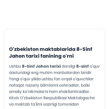
24-mavzu: 1800–1870-yillarda Amerika Qo‘shma
Shtatlari
25-mavzu: Lotin Amerikasi xalqlarining milliy-ozodlik
kurashi
V BOB. 1800–1870-YILLARDA OSIYO VA AFRIKA
MAMLAKATLARI
26-mavzu: 1800–1870-yillarda Hindiston
27-mavzu: 1800–1870-yillarda Xitoy
28-mavzu: 1800–1870-yillarda Yaponiya
O'zbekiston maktablarida
8-Sinf
29-mavzu: 1800–1870-yillarda Koreya
Jahon tarixi
fanining o'rni
30-mavzu: 1800–1870-yillarda Usmoniylar imperiyasi
31-mavzu: 1800–1870-yillarda Eron va Afg‘oniston
Ushbu
8-Sinf Jahon tarixi
darsligi
8
-sinf
o'quv
32-mavzu: 1800–1870-yillarda Afrika xalqlari
dasturidagi eng muhim manbalardan biridir.
Xulosa
Yangi o'quv yilida ushbu fan orqali o'quvchilar
nafaqat nazariy bilimlarini oshiradilar, balki
amaliy ko'nikmalarni ham shakllantiradilar.
Kitob O'zbekiston Respublikasi Maktabgacha
va maktab ta'limi vazirligi tomonidan