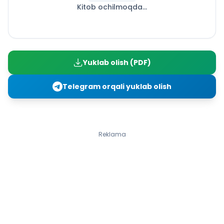
Kitob ochilmoqda...
Qo‘shma Shtatlarining tashkil topishi
12-mavzu: Ma’rifat asri
III BOB. XVI–XVIII ASRLARDA OSIYO VA AFRIKA
MAMLAKATLARI
13-mavzu: XVI–XVIII asrlarda Osiyo mamlakatlari
Yuklab olish (PDF)
rivojlanishining asosiy xususiyatlari
14-mavzu: XVI–XVIII asrlarda Xitoy
Telegram orqali yuklab olish
15-mavzu: XVI–XVIII asrlarda Hindiston
16-mavzu: XVI–XVIII asrlarda Yaponiya va Koreya
17-mavzu: XVI–XVIII asrlarda Usmoniylar imperiyasi
18-mavzu: XVI–XVIII asrlarda Eron
Reklama
19-mavzu: XVI–XVIII asrlarda Afrika mamlakatlari
IV BOB. 1800–1870-YILLARDA YEVROPA VA AMERIKA
MAMLAKATLARI
20-mavzu: 1800–1870-yillarda Buyuk Britaniya
21-mavzu: 1800–1870-yillarda Fransiya
22-mavzu: 1800–1870-yillarda Germaniya va Italiya
23-mavzu: 1800–1870-yillarda Rossiya