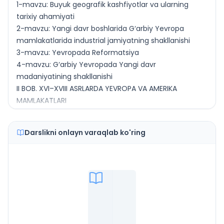
1-mavzu: Buyuk geografik kashfiyotlar va ularning
tarixiy ahamiyati
2-mavzu: Yangi davr boshlarida G‘arbiy Yevropa
mamlakatlarida industrial jamiyatning shakllanishi
3-mavzu: Yevropada Reformatsiya
4-mavzu: G‘arbiy Yevropada Yangi davr
madaniyatining shakllanishi
II BOB. XVI–XVIII ASRLARDA YEVROPA VA AMERIKA
MAMLAKATLARI
5-mavzu: Angliyada qirol hokimiyatining kuchayishi.
XVII asrdagi Angliya burjua inqilobi
Darslikni onlayn varaqlab ko'ring
6-mavzu: XVI–XVIII asrlarda xalqaro munosabatlar
7-mavzu: Fransiyada mutlaq monarxiya. Buyuk
fransuz burjua inqilobi
8-mavzu: Buyuk fransuz burjua inqilobining
yakunlanishi va tarixiy ahamiyati
9-mavzu: XVI–XVIII asrlarda Germaniya imperiyasi
10-mavzu: XVI–XVIII asrlarda Rossiya imperiyasi
11-mavzu: XVIII asrda Shimoliy Amerika. Amerika