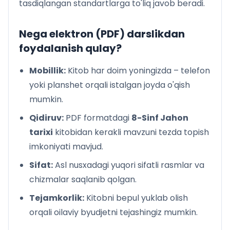
tasdiqlangan standartlarga to'liq javob beradi.
Nega elektron (PDF) darslikdan
foydalanish qulay?
Mobillik:
Kitob har doim yoningizda – telefon
yoki planshet orqali istalgan joyda o'qish
mumkin.
Qidiruv:
PDF formatdagi
8-Sinf Jahon
tarixi
kitobidan kerakli mavzuni tezda topish
imkoniyati mavjud.
Sifat:
Asl nusxadagi yuqori sifatli rasmlar va
chizmalar saqlanib qolgan.
Tejamkorlik:
Kitobni bepul yuklab olish
orqali oilaviy byudjetni tejashingiz mumkin.