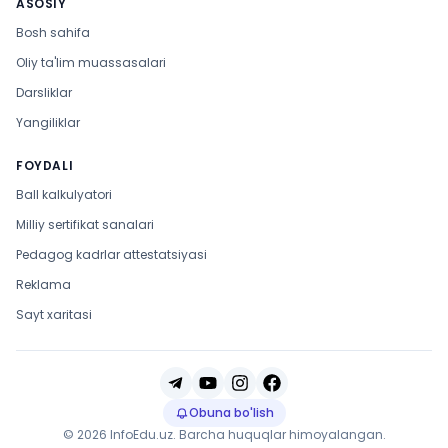
ASOSIY
Bosh sahifa
Oliy ta'lim muassasalari
Darsliklar
Yangiliklar
FOYDALI
Ball kalkulyatori
Milliy sertifikat sanalari
Pedagog kadrlar attestatsiyasi
Reklama
Sayt xaritasi
Obuna bo'lish
© 2026 InfoEdu.uz. Barcha huquqlar himoyalangan.