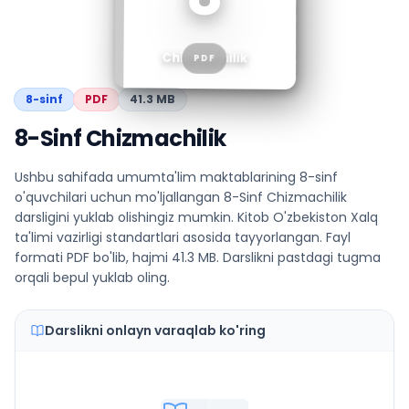
Chizmachilik
PDF
8
-sinf
PDF
41.3 MB
8-Sinf Chizmachilik
Ushbu sahifada umumta'lim maktablarining 8-sinf
o'quvchilari uchun mo'ljallangan 8-Sinf Chizmachilik
darsligini yuklab olishingiz mumkin. Kitob O'zbekiston Xalq
ta'limi vazirligi standartlari asosida tayyorlangan. Fayl
formati PDF bo'lib, hajmi 41.3 MB. Darslikni pastdagi tugma
orqali bepul yuklab oling.
Darslikni onlayn varaqlab ko'ring