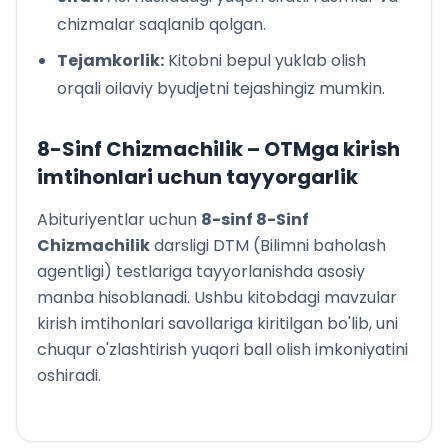
chizmalar saqlanib qolgan.
Tejamkorlik:
Kitobni bepul yuklab olish
orqali oilaviy byudjetni tejashingiz mumkin.
8-Sinf Chizmachilik
– OTMga kirish
imtihonlari uchun tayyorgarlik
Abituriyentlar uchun
8
-sinf
8-Sinf
Chizmachilik
darsligi DTM (Bilimni baholash
agentligi) testlariga tayyorlanishda asosiy
manba hisoblanadi. Ushbu kitobdagi mavzular
kirish imtihonlari savollariga kiritilgan bo'lib, uni
chuqur o'zlashtirish yuqori ball olish imkoniyatini
oshiradi.