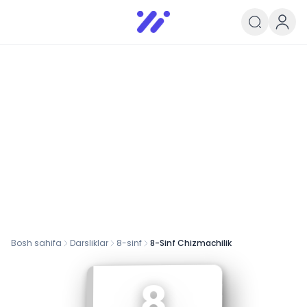
Infoedu
Ta&#039;lim xabarlari va yangili
Bosh sahifa
Darsliklar
8
-sinf
8-Sinf Chizmachilik
8