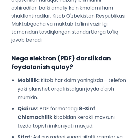
oshiradilar, balki amaliy ko'nikmalarni ham
shakllantiradilar. Kitob O'zbekiston Respublikasi
Maktabgacha va maktab ta'limi vazirligi
tomonidan tasdiqlangan standartlarga to'liq
javob beradi.
Nega elektron (PDF) darslikdan
foydalanish qulay?
Mobillik:
Kitob har doim yoningizda – telefon
yoki planshet orqali istalgan joyda o'qish
mumkin.
Qidiruv:
PDF formatdagi
8-Sinf
Chizmachilik
kitobidan kerakli mavzuni
tezda topish imkoniyati mavjud.
Sifat:
Asl nusxadagi yuqori sifatli rasmlar va