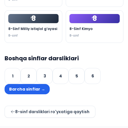
8
8
PDF
PDF
8-Sinf Milliy istiqlol g‘oyasi
8-Sinf Kimyo
8
-sinf
8
-sinf
Boshqa sinflar darsliklari
1
2
3
4
5
6
Barcha sinflar
→
8
-sinf darsliklari ro'yxatiga qaytish