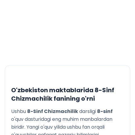
O'zbekiston maktablarida
8-Sinf
Chizmachilik
fanining o'rni
Ushbu
8-Sinf Chizmachilik
darsligi
8
-sinf
o'quv dasturidagi eng muhim manbalardan
biridir. Yangi o'quv yilida ushbu fan orqali
o'quvchilar nafaqat nazariy bilimlarini