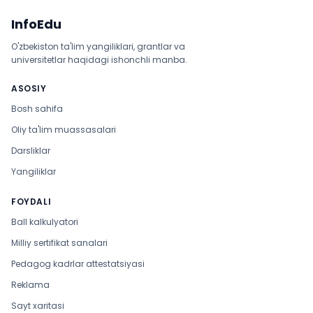
Sayt xaritasi
InfoEdu
O'zbekiston ta'lim yangiliklari, grantlar va
universitetlar haqidagi ishonchli manba.
ASOSIY
Bosh sahifa
Oliy ta'lim muassasalari
Darsliklar
Yangiliklar
FOYDALI
Ball kalkulyatori
Milliy sertifikat sanalari
Pedagog kadrlar attestatsiyasi
Reklama
Sayt xaritasi