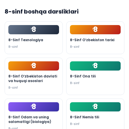
8
-sinf boshqa darsliklari
8
8
PDF
PDF
8-Sinf Texnologiya
8-Sinf O‘zbekiston tarixi
8
-sinf
8
-sinf
8
8
PDF
PDF
8-Sinf O‘zbekiston davlati
8-Sinf Ona tili
va huquqi asoslari
8
-sinf
8
-sinf
8
8
PDF
PDF
8-Sinf Odam va uning
8-Sinf Nemis tili
salomatligi (biologiya)
8
-sinf
8
-sinf