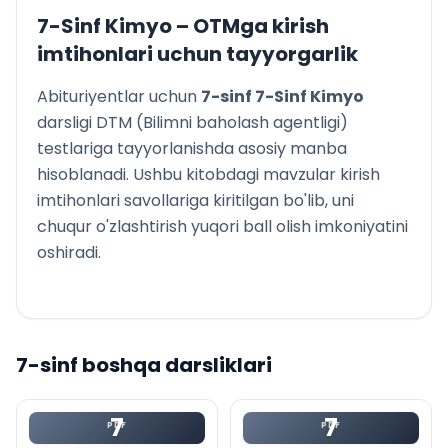
Murakkab moddalarning toifalanishi
7-Sinf Kimyo
– OTMga kirish
5.2. Oksidlar
imtihonlari uchun tayyorgarlik
34-§. Oksidlarning tarkibi, tuzilishi va nomlanishi
35-§. Oksidlarning toifalanishi
Abituriyentlar uchun
7
-sinf
7-Sinf Kimyo
36-§. Oksidlarning olinishi va xossalari
darsligi DTM (Bilimni baholash agentligi)
37-§. Eng muhim oksidlarning ishlatilishi
testlariga tayyorlanishda asosiy manba
5.3. Asoslar
hisoblanadi. Ushbu kitobdagi mavzular kirish
38-§. Asoslarning tarkibi, tuzilishi va nomlanishi
imtihonlari savollariga kiritilgan bo'lib, uni
39-§. Asoslarning toifalanishi
chuqur o'zlashtirish yuqori ball olish imkoniyatini
40-§. Asoslarning olinishi va xossalari
oshiradi.
41-§. Eng muhim asoslarning ishlatilishi
5.4. Kislotalar
42-§. Kislotalar tarkibi, tuzilishi va nomlanishi
43-§. Kislotalarning toifalanishi
44-§. Kislotalarning olinishi va xossalari
7
-sinf boshqa darsliklari
6-amaliy mashg‘ulot. Sulfat kislota bilan mis (II)-oksid,
shuningdek, temir (III)-oksid orasidagi almashinish
7
7
reaksiyalarini olib borish va reaksiya mahsulotlarini
PDF
PDF