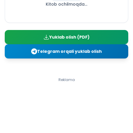
Kitob ochilmoqda...
9-§. Kimyoviy formula va undan kelib chiqadigan
xulosalar. Valentlik. Indekslar haqida tushuncha
10-§. Molekulalarning o‘lchami, nisbiy va absolut
massasi. Mol va molar massa. Avogadro doimiysi
11-§. Moddalarning xossalari: fizik va kimyoviy
Yuklab olish (PDF)
o‘zgarishlar
12-§. Kimyoviy reaksiyalarning sodir bo‘lishi. Kimyoviy
Telegram orqali yuklab olish
reaksiya tenglamalari. Koeffitsientlar
13-§. Tarkibning doimiylik qonuni
14-§. Massaning saqlanish qonuni
15-§. Avogadro qonuni. Molar hajm
Reklama
16-§. Kimyoviy reaksiya turlari. Kimyoviy energiya
I bobga doir masalalar yechish
I bob yuzasidan test topshiriqlari
II bob. Kislorod
17-§. Kislorod
18-§. Kislorod – oddiy modda
19-§. Kislorodning kimyoviy xossalari. Biologik ahamiyati