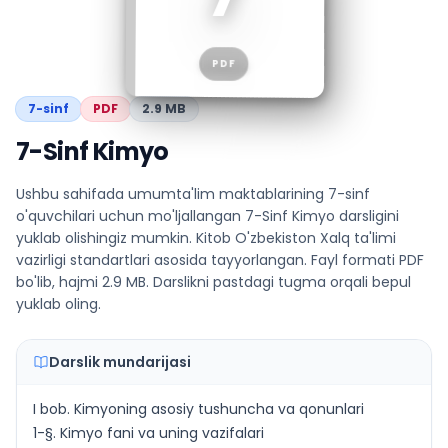
Kimyo
PDF
7
-sinf
PDF
2.9 MB
7-Sinf Kimyo
Ushbu sahifada umumta'lim maktablarining 7-sinf
o'quvchilari uchun mo'ljallangan 7-Sinf Kimyo darsligini
yuklab olishingiz mumkin. Kitob O'zbekiston Xalq ta'limi
vazirligi standartlari asosida tayyorlangan. Fayl formati PDF
bo'lib, hajmi 2.9 MB. Darslikni pastdagi tugma orqali bepul
yuklab oling.
Darslik mundarijasi
I bob. Kimyoning asosiy tushuncha va qonunlari
1-§. Kimyo fani va uning vazifalari