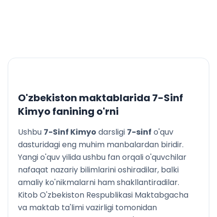
va ishlatilishi
20-§. Kislorodning tabiatda aylanishi. Havo va uning
tarkibi. Havoni ifloslanishdan saqlash
21-§. Yonish. Yo‘nilg‘ilarning turlari
4-amaliy mashg‘ulot. Kislorod olish va uning xossalari
bilan tanishish
II bob yuzasidan masala va test topshiriqlari
III bob. Vodorod
22-§. Vodorod
O'zbekiston maktablarida
7-Sinf
23-§. Kislotalar haqida dastlabki tushunchalar
Kimyo
fanining o'rni
24-§. Vodorodning olinishi
25-§. Vodorod – oddiy modda. Vodorodning fizik va
Ushbu
7-Sinf Kimyo
darsligi
7
-sinf
o'quv
kimyoviy xossalari. Ishlatilishi
dasturidagi eng muhim manbalardan biridir.
26-§. Vodorod – sof ekologik yonilg‘i. Ishlatilishi
Yangi o'quv yilida ushbu fan orqali o'quvchilar
III bobga doir masalalar yechish
nafaqat nazariy bilimlarini oshiradilar, balki
III bob yuzasidan test topshiriqlari
amaliy ko'nikmalarni ham shakllantiradilar.
IV bob. Suv va eritmalar
Kitob O'zbekiston Respublikasi Maktabgacha
27-§. Suv – murakkab modda. Fizik va kimyoviy
va maktab ta'limi vazirligi tomonidan
xossalari