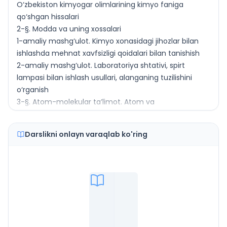
O‘zbekiston kimyogar olimlarining kimyo faniga
qo‘shgan hissalari
2-§. Modda va uning xossalari
1-amaliy mashg‘ulot. Kimyo xonasidagi jihozlar bilan
ishlashda mehnat xavfsizligi qoidalari bilan tanishish
2-amaliy mashg‘ulot. Laboratoriya shtativi, spirt
lampasi bilan ishlash usullari, alanganing tuzilishini
o‘rganish
3-§. Atom-molekular ta’limot. Atom va
molekulalarning realligi (mavjudligi). Kimyoviy
element, kimyoviy belgi
Darslikni onlayn varaqlab ko'ring
4-§. Atomlarning o‘lchami. Nisbiy va absolut massa
5-§. Kimyoviy modda – atom va molekulalar
uyushmasi
Molekular va nomolekular moddalar
6-§. Sof modda va aralashma
3-amaliy mashg‘ulot. Ifloslangan osh tuzini tozalash
7-§. Oddiy va murakkab moddalar
8-§. Moddaning agregat holatlari