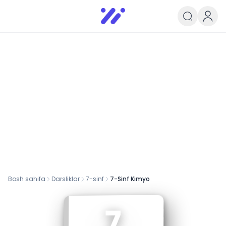
Infoedu
Ta&#039;lim xabarlari va yangili
Bosh sahifa
Darsliklar
7
-sinf
7-Sinf Kimyo
7