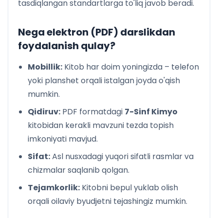
tasdiqlangan standartlarga to'liq javob beradi.
28-§. Suvning tabiatda tarqalishi. Uning tirik
organizmlar uchun ahamiyati, ishlatilishi
29-§. Suv havzalarini ifloslanishdan saqlash choralari.
Nega elektron (PDF) darslikdan
Suvni tozalash usullari
foydalanish qulay?
30-§. Suv – eng yaxshi erituvchi. Eruvchanlik
31-§. Eritmalar
Mobillik:
Kitob har doim yoningizda – telefon
32-§. Eritmada erigan moddaning massa ulushi, foiz,
yoki planshet orqali istalgan joyda o'qish
molar konsentratsiyasi
mumkin.
Eritmalarning inson hayotidagi ahamiyati
5-amaliy mashg‘ulot. 1. Erigan moddaning
Qidiruv:
PDF formatdagi
7-Sinf Kimyo
konsentratsiyasi ma’lum bo‘lgan eritmalarini
kitobidan kerakli mavzuni tezda topish
tayyorlash
imkoniyati mavjud.
2. Tuproqning suvli eritmasini tayyorlash va unda
Sifat:
Asl nusxadagi yuqori sifatli rasmlar va
ishqor borligini aniqlash
IV bobga doir masalalar yechish
chizmalar saqlanib qolgan.
IV bob yuzasidan test topshiriqlari
Tejamkorlik:
Kitobni bepul yuklab olish
V bob. Anorganik moddalarning eng muhim sinflari
orqali oilaviy byudjetni tejashingiz mumkin.
5.1. Moddalarning toifalanishi
33-§. Metallmaslar va metallar