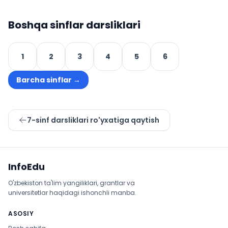
Boshqa sinflar darsliklari
1
2
3
4
5
6
Barcha sinflar
→
7
-sinf darsliklari ro'yxatiga qaytish
Sayt xaritasi
InfoEdu
O'zbekiston ta'lim yangiliklari, grantlar va
universitetlar haqidagi ishonchli manba.
ASOSIY