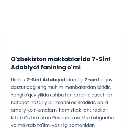
She’rlar
YANGI DAVR NAFASI
ABDULLA QODIRIY
«Mehrobdan chayon» romanidan boblar
CHO‘LPON
She’rlar
Ko‘chim
ABDULLA QAHHOR
O‘g‘ri
O'zbekiston maktablarida
7-Sinf
Dahshat
Adabiyot
fanining o'rni
MIRTEMIR
She’rlar
Ushbu
7-Sinf Adabiyot
darsligi
7
-sinf
o'quv
XAYRIDDIN SALOH
dasturidagi eng muhim manbalardan biridir.
She’rlar
Yangi o'quv yilida ushbu fan orqali o'quvchilar
ERNЕST SЕTОN-TОMPSОN
nafaqat nazariy bilimlarini oshiradilar, balki
Yovvоyi yo‘rg‘а
amaliy ko'nikmalarni ham shakllantiradilar.
Kitob O'zbekiston Respublikasi Maktabgacha
va maktab ta'limi vazirligi tomonidan