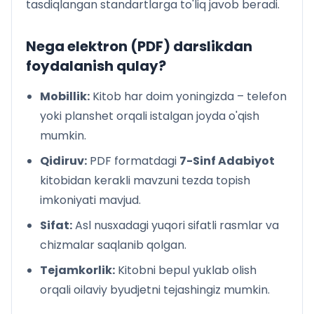
tasdiqlangan standartlarga to'liq javob beradi.
Nega elektron (PDF) darslikdan
foydalanish qulay?
Mobillik:
Kitob har doim yoningizda – telefon
yoki planshet orqali istalgan joyda o'qish
mumkin.
Qidiruv:
PDF formatdagi
7-Sinf Adabiyot
kitobidan kerakli mavzuni tezda topish
imkoniyati mavjud.
Sifat:
Asl nusxadagi yuqori sifatli rasmlar va
chizmalar saqlanib qolgan.
Tejamkorlik:
Kitobni bepul yuklab olish
orqali oilaviy byudjetni tejashingiz mumkin.