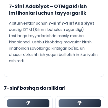
7-Sinf Adabiyot
– OTMga kirish
imtihonlari uchun tayyorgarlik
Abituriyentlar uchun
7
-sinf
7-Sinf Adabiyot
darsligi DTM (Bilimni baholash agentligi)
testlariga tayyorlanishda asosiy manba
hisoblanadi. Ushbu kitobdagi mavzular kirish
imtihonlari savollariga kiritilgan bo'lib, uni
chuqur o'zlashtirish yuqori ball olish imkoniyatini
oshiradi.
7
-sinf boshqa darsliklari
7
7
PDF
PDF