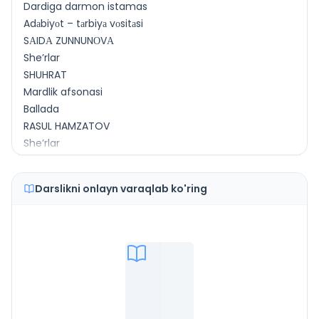
Dardiga darmon istamas
Adаbiyоt – tаrbiyа vоsitаsi
SАIDА ZUNNUNОVА
She’rlar
SHUHRAT
Mardlik afsonasi
Ballada
RASUL HAMZATOV
She’rlar
O‘YLARIMNING CHEKSIZ OSMONI
АSQАD MUХTОR
Darslikni onlayn varaqlab ko'ring
She’rlar
She’r vаznlari
MIRMUHSIN
Me’mor
Roman va uning turlari
O‘LMAS UMARBEKOV
Qiyomat qarz
CHINGIZ AYTMATOV