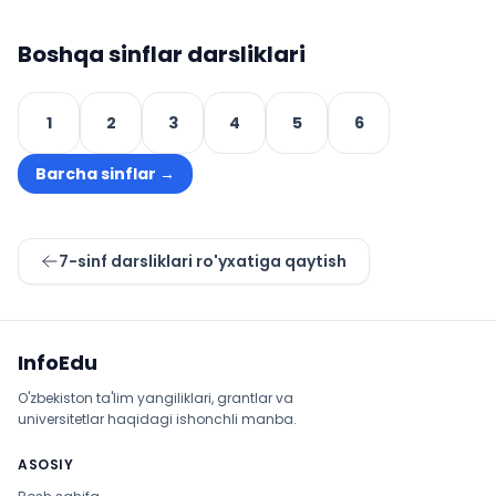
Boshqa sinflar darsliklari
1
2
3
4
5
6
Barcha sinflar
→
7
-sinf darsliklari ro'yxatiga qaytish
Sayt xaritasi
InfoEdu
O'zbekiston ta'lim yangiliklari, grantlar va
universitetlar haqidagi ishonchli manba.
ASOSIY