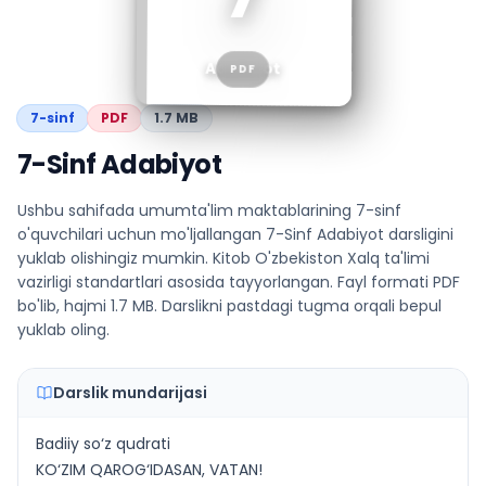
Adabiyot
PDF
7
-sinf
PDF
1.7 MB
7-Sinf Adabiyot
Ushbu sahifada umumta'lim maktablarining 7-sinf
o'quvchilari uchun mo'ljallangan 7-Sinf Adabiyot darsligini
yuklab olishingiz mumkin. Kitob O'zbekiston Xalq ta'limi
vazirligi standartlari asosida tayyorlangan. Fayl formati PDF
bo'lib, hajmi 1.7 MB. Darslikni pastdagi tugma orqali bepul
yuklab oling.
Darslik mundarijasi
Badiiy so‘z qudrati
KO‘ZIM QAROG‘IDASAN, VATAN!