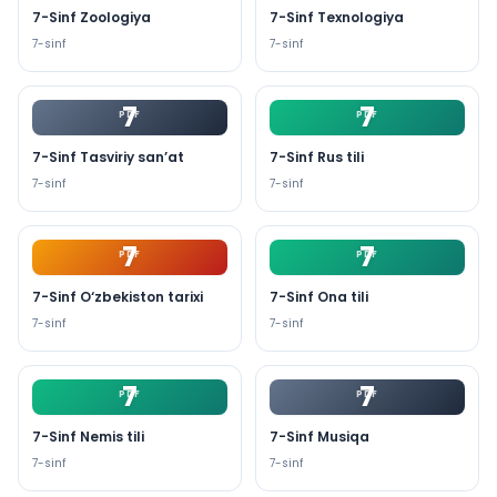
7-Sinf Zoologiya
7-Sinf Texnologiya
7
-sinf
7
-sinf
7
7
PDF
PDF
7-Sinf Tasviriy san’at
7-Sinf Rus tili
7
-sinf
7
-sinf
7
7
PDF
PDF
7-Sinf O‘zbekiston tarixi
7-Sinf Ona tili
7
-sinf
7
-sinf
7
7
PDF
PDF
7-Sinf Nemis tili
7-Sinf Musiqa
7
-sinf
7
-sinf