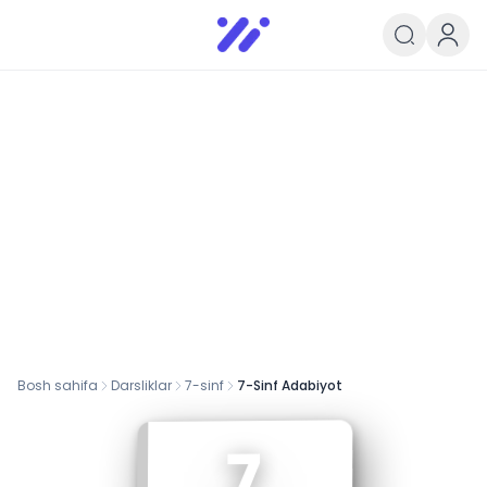
Infoedu
Ta&#039;lim xabarlari va yangili
Bosh sahifa
Darsliklar
7
-sinf
7-Sinf Adabiyot
7