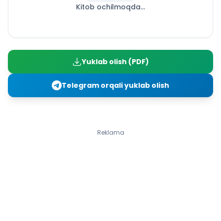
Kitob ochilmoqda...
Oq kema
Rаmziy obrаzlаr
O‘TMISHDAN SADOLAR
«Ravshan» dostoni
«Ravshan» dostoni haqida
Yuklab olish (PDF)
Badiiy obraz va mubolag‘ali tasvir
ALISHER NAVOIY
Telegram orqali yuklab olish
«Sab’ai sayyor» dostoni
Tashbih, tanosub, irsoli masal san’atlari
JAHON OTIN UVAYSIY
G‘azallar
Reklama
Chistonlar
Chiston haqida
Qoﬁ ya va radif
ZAVQIY
She’rlar
Hajvi ahli rasta
MAXTUMQULI