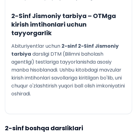
2-Sinf Jismoniy tarbiya
– OTMga
kirish imtihonlari uchun
tayyorgarlik
Abituriyentlar uchun
2
-sinf
2-Sinf Jismoniy
tarbiya
darsligi DTM (Bilimni baholash
agentligi) testlariga tayyorlanishda asosiy
manba hisoblanadi. Ushbu kitobdagi mavzular
kirish imtihonlari savollariga kiritilgan bo'lib, uni
chuqur o'zlashtirish yuqori ball olish imkoniyatini
oshiradi.
2
-sinf boshqa darsliklari