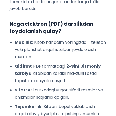
tomonidan tasdiqlangan standartlarga to'liq
javob beradi.
Nega elektron (PDF) darslikdan
foydalanish qulay?
Mobillik:
Kitob har doim yoningizda – telefon
yoki planshet orqali istalgan joyda o'qish
mumkin.
Qidiruv:
PDF formatdagi
2-Sinf Jismoniy
tarbiya
kitobidan kerakli mavzuni tezda
topish imkoniyati mavjud.
Sifat:
Asl nusxadagi yuqori sifatli rasmlar va
chizmalar saqlanib qolgan.
Tejamkorlik:
Kitobni bepul yuklab olish
orqali oilaviy byudjetni tejashingiz mumkin.