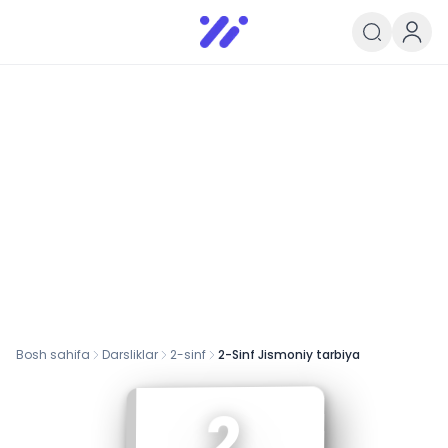
Infoedu
Ta&#039;lim xabarlari va yangili
Bosh sahifa
Darsliklar
2
-sinf
2-Sinf Jismoniy tarbiya
2