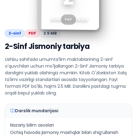
Jismoniy tarbiya
PDF
2
-sinf
PDF
2.5 MB
2-Sinf Jismoniy tarbiya
Ushbu sahifada umumta'lim maktablarining 2-sinf
o'quvchilari uchun mo'ljallangan 2-Sinf Jismoniy tarbiya
darsligini yuklab olishingiz mumkin. Kitob O'zbekiston Xalq
ta'limi vazirligi standartlari asosida tayyorlangan. Fayl
formati PDF bo'lib, hajmi 2.5 MB. Darslikni pastdagi tugma
orqali bepul yuklab oling.
Darslik mundarijasi
Nazariy bilim asoslari
Ochiq havoda jismoniy mashqlar bilan shig‘ullanish