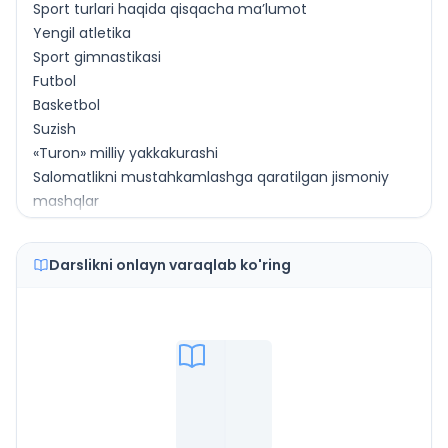
Sport turlari haqida qisqacha ma’lumot
Yengil atletika
Sport gimnastikasi
Futbol
Basketbol
Suzish
«Turon» milliy yakkakurashi
Salomatlikni mustahkamlashga qaratilgan jismoniy
mashqlar
Kun tartibi va shaxsiy gigiyena
2-sinf o‘quvchisining taxminiy kun tartibi
Darslikni onlayn varaqlab ko'ring
Badantarbiya
Quvnoq daqiqalar
Gimnastika
Saf mashqlari
Umumiy rivojlantiruvchi mashqlar
Dastlabki holatlar
Gimnastikà tayoqchalari bilan mashqlar
Tik turish, o‘tirish