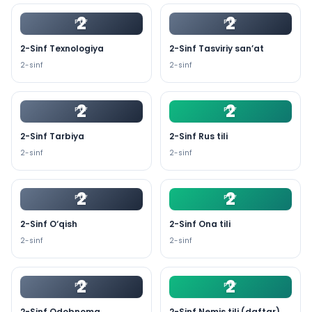
2
2
PDF
PDF
2-Sinf Texnologiya
2-Sinf Tasviriy san’at
2
-sinf
2
-sinf
2
2
PDF
PDF
2-Sinf Tarbiya
2-Sinf Rus tili
2
-sinf
2
-sinf
2
2
PDF
PDF
2-Sinf O‘qish
2-Sinf Ona tili
2
-sinf
2
-sinf
2
2
PDF
PDF
2-Sinf Odobnoma
2-Sinf Nemis tili (daftar)