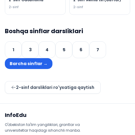
2
-sinf
2
-sinf
Boshqa sinflar darsliklari
1
3
4
5
6
7
Barcha sinflar
→
2
-sinf darsliklari ro'yxatiga qaytish
Sayt xaritasi
InfoEdu
O'zbekiston ta'lim yangiliklari, grantlar va
universitetlar haqidagi ishonchli manba.