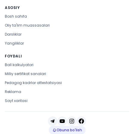
ASOSIY
Bosh sahifa
Oliy ta'lim muassasalari
Darsliklar
Yangiliklar
FOYDALI
Ball kalkulyatori
Milliy sertifikat sanalari
Pedagog kadrlar attestatsiyasi
Reklama
Sayt xaritasi
Obuna bo'lish