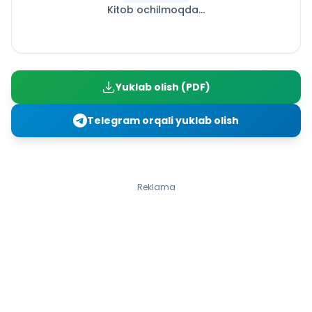
Kitob ochilmoqda...
Yotgan holatda bajariladigan mashqlar
Oyoq va tananing asosiy harakatlari
Tayanib sakrashlar
Osilish, emaklash va tirmashib chiqish
Muvozanat saqlash mashqlari
Yuklab olish (PDF)
Akrobatika
Chalqancha yotgan holda «ko‘prik» hosil qilish
Telegram orqali yuklab olish
Badiiy gimnastika
Yengil atletika
Yurish turlari
Yugurish turlari
Reklama
Kross yugurish
Mokisimon yugurish
Kichik koptokchalar bilan bajariladigan mashqlar
Tennis koptokchasini uloqtirish
Harakatli o‘yinlar
Shaxmat
Shaxmat doskasida donalarning yurish tartibi