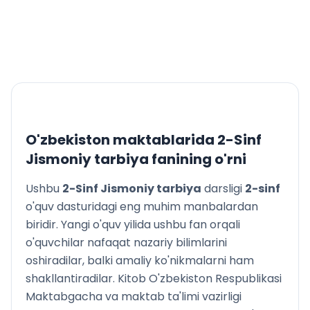
O‘z-o‘zini nazorat qilish
«Alpomish» va «Barchinoy» test me’yorlari
Foydali maslahatlar
O'zbekiston maktablarida
2-Sinf
Jismoniy tarbiya
fanining o'rni
Ushbu
2-Sinf Jismoniy tarbiya
darsligi
2
-sinf
o'quv dasturidagi eng muhim manbalardan
biridir. Yangi o'quv yilida ushbu fan orqali
o'quvchilar nafaqat nazariy bilimlarini
oshiradilar, balki amaliy ko'nikmalarni ham
shakllantiradilar. Kitob O'zbekiston Respublikasi
Maktabgacha va maktab ta'limi vazirligi