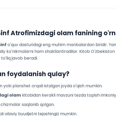
inf Atrofimizdagi olam
fanining o'rn
sinf
o'quv dasturidagi eng muhim manbalardan biridir. Yangi
amaliy ko'nikmalarni ham shakllantiradilar. Kitob O'zbekis
to'liq javob beradi.
an foydalanish qulay?
 yoki planshet orqali istalgan joyda o'qish mumkin.
dagi olam
kitobidan kerakli mavzuni tezda topish imkoniy
a chizmalar saqlanib qolgan.
li oilaviy byudjetni tejashingiz mumkin.