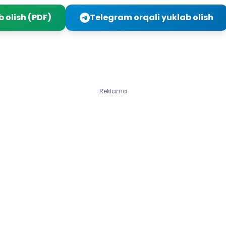
 qanday ko‘paytiriladi?
 olish (PDF)
Telegram orqali yuklab olish
ehnat
sharotlar hayoti
yangi kun
lkamizga uchib keladigan qushlar
i yovvoyi va uy hayvonlari
biat
a qishloqlar
Reklama
 yoz
da olgan bilimingizni tekshirib ko‘rish uchun testlar
riqlar
ri javoblari
 uchun tuzilgan testlar javobi
 uchun tuzilgan testlar javobi