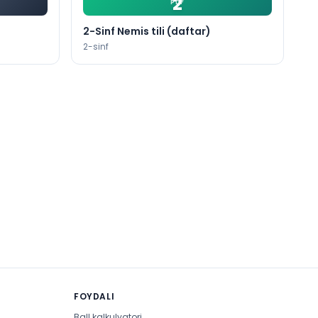
2
PDF
2-Sinf Nemis tili (daftar)
2
-sinf
FOYDALI
Ball kalkulyatori