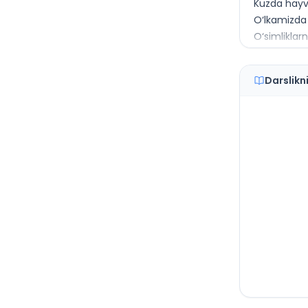
Kuzda hayv
O‘lkamizda
O‘simliklar
Gerbariy ta
Kasblar ha
Darslikn
Ona zamini
Yer — sayy
Yerning har
Vaqt o‘lchov
Yer yuzasini
Suv — hay
1-yarim yild
O‘lkamizda
Qish
Qishgi me
Uy hayvonla
Yovvoyi ha
O‘lkamizda
Bahorda o‘s