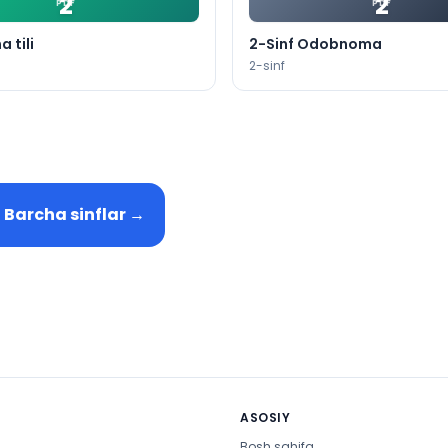
2
2
PDF
PDF
a tili
2-Sinf Odobnoma
2
-sinf
Barcha sinflar
→
ASOSIY
Bosh sahifa