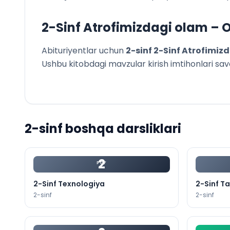
2-Sinf Atrofimizdagi olam
– O
Abituriyentlar uchun
2
-sinf
2-Sinf Atrofimiz
Ushbu kitobdagi mavzular kirish imtihonlari savoll
2
-sinf boshqa darsliklari
2
PDF
2-Sinf Texnologiya
2-Sinf Ta
2
-sinf
2
-sinf