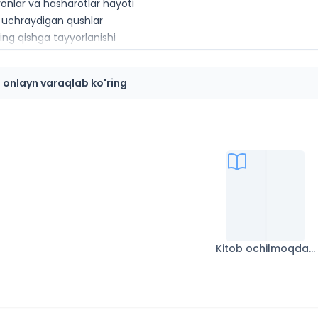
onlar va hasharotlar hayoti
 uchraydigan qushlar
ning qishga tayyorlanishi
yyorlash
qida
i onlayn varaqlab ko'ring
miz – Yer
ora
akatlari
 birliklari
ng tuzilishi
ot manbayi
a olgan bilimingizni tekshirib ko‘rish uchun testlar
 qish
hnat
Kitob ochilmoqda...
rining qishdagi hayoti
yvonlarning qishdagi hayoti
 bahor
imliklar hayoti