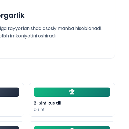
rgarlik
ariga tayyorlanishda asosiy manba hisoblanadi.
olish imkoniyatini oshiradi.
2
PDF
2-Sinf Rus tili
2
-sinf