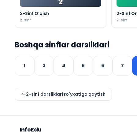
2
PDF
2-Sinf O‘qish
2-Sinf On
2
-sinf
2
-sinf
Boshqa sinflar darsliklari
1
3
4
5
6
7
2
-sinf darsliklari ro'yxatiga qaytish
Sayt xaritasi
InfoEdu