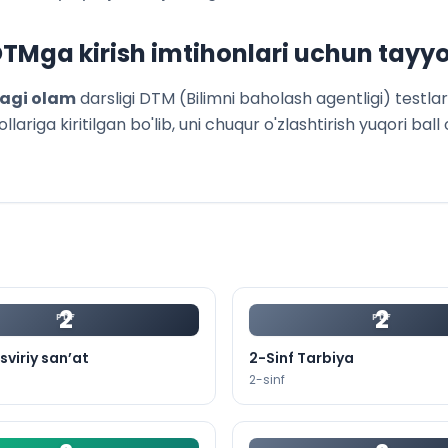
TMga kirish imtihonlari uchun tayyo
dagi olam
darsligi DTM (Bilimni baholash agentligi) testl
ariga kiritilgan bo'lib, uni chuqur o'zlashtirish yuqori ball 
2
2
PDF
PDF
sviriy san’at
2-Sinf Tarbiya
2
-sinf