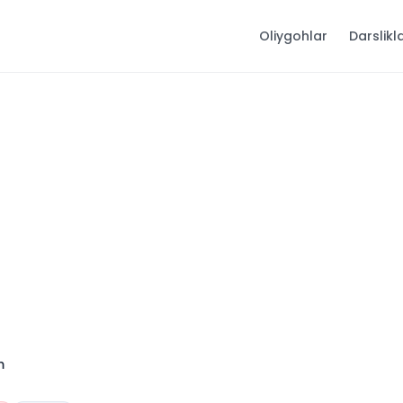
Oliygohlar
Darslikl
m