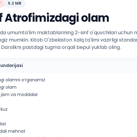
F
5.2 MB
f Atrofimizdagi olam
da umumta'lim maktablarining 2-sinf o'quvchilari uchun mo
ngiz mumkin. Kitob O'zbekiston Xalq ta'limi vazirligi standa
 Darslikni pastdagi tugma orqali bepul yuklab oling.
mundarijasi
agi olamni o‘rganamiz
agi olam
 jism va moddalar
 kuz
ari
ydali mehnat