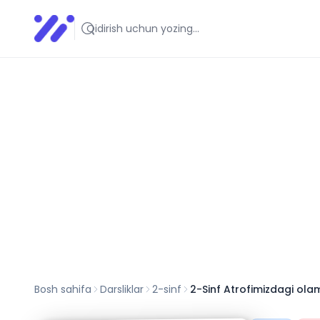
Infoedu
Ta&#039;lim xabarlari va yangiliklari
Bosh sahifa
Darsliklar
2
-sinf
2-Sinf Atrofimizdagi ola