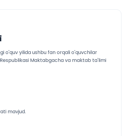
i
 o'quv yilida ushbu fan orqali o'quvchilar
ton Respublikasi Maktabgacha va maktab ta'limi
ati mavjud.