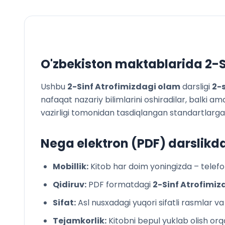
O'zbekiston maktablarida
2-S
Ushbu
2-Sinf Atrofimizdagi olam
darsligi
2
-
nafaqat nazariy bilimlarini oshiradilar, balki 
vazirligi tomonidan tasdiqlangan standartlarga 
Nega elektron (PDF) darslikd
Mobillik:
Kitob har doim yoningizda – telefon
Qidiruv:
PDF formatdagi
2-Sinf Atrofimiz
Sifat:
Asl nusxadagi yuqori sifatli rasmlar v
Tejamkorlik:
Kitobni bepul yuklab olish orqa