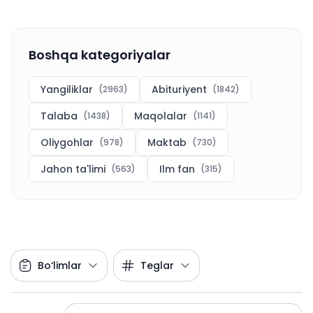
Boshqa kategoriyalar
Yangiliklar
Abituriyent
(
2963
)
(
1842
)
Talaba
Maqolalar
(
1438
)
(
1141
)
Oliygohlar
Maktab
(
978
)
(
730
)
Jahon ta'limi
Ilm fan
(
563
)
(
315
)
Bo‘limlar
Teglar