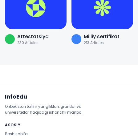
Attestatsiya
Milliy sertifikat
230
Articles
213
Articles
Sayt xaritasi
InfoEdu
O'zbekiston ta'lim yangiliklari, grantlar va
universitetlar haqidagi ishonchli manba.
ASOSIY
Bosh sahifa