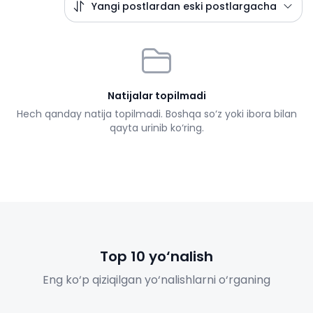
Yangi postlardan eski postlargacha
Natijalar topilmadi
Hech qanday natija topilmadi. Boshqa so‘z yoki ibora bilan
qayta urinib ko‘ring.
Top 10 yo‘nalish
Eng ko‘p qiziqilgan yo‘nalishlarni o‘rganing