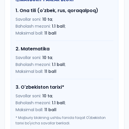
1
.
Ona tili (o'zbek, rus, qoraqalpoq)
Savollar soni:
10
ta
;
Baholash mezoni:
1.1
ball
;
Maksimal ball:
11
ball
2
.
Matematika
Savollar soni:
10
ta
;
Baholash mezoni:
1.1
ball
;
Maksimal ball:
11
ball
3
.
O'zbekiston tarixi
*
Savollar soni:
10
ta
;
Baholash mezoni:
1.1
ball
;
Maksimal ball:
11
ball
*
Majburiy blokning ushbu fanida faqat O'zbekiston
tarixi bo'yicha savollar beriladi.