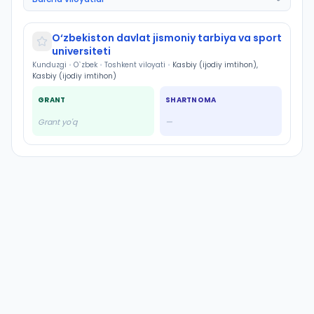
O‘zbekiston davlat jismoniy tarbiya va sport
universiteti
Kunduzgi
•
O`zbek
•
Toshkent viloyati
•
Kasbiy (ijodiy imtihon),
Kasbiy (ijodiy imtihon)
GRANT
SHARTNOMA
Grant yo'q
—