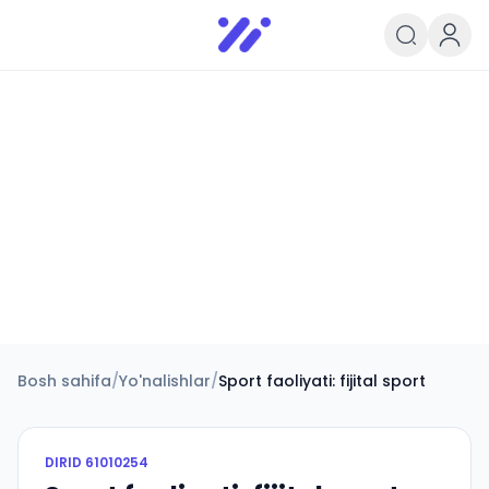
Infoedu
Ta&#039;lim xabarlari va yangili
Bosh sahifa
/
Yo'nalishlar
/
Sport faoliyati: fijital sport
DIRID
61010254