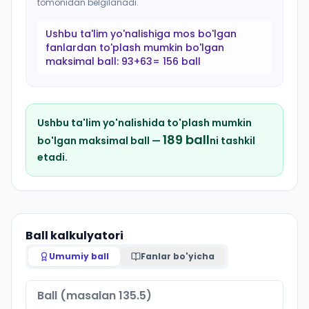
tomonidan belgilanadi.
Ushbu ta'lim yo'nalishiga mos bo'lgan
fanlardan to'plash mumkin bo'lgan
maksimal ball:
93+63= 156 ball
Ushbu ta'lim yo'nalishida to'plash mumkin
189
ball
bo'lgan maksimal ball —
ni tashkil
etadi.
Ball kalkulyatori
Umumiy ball
Fanlar bo'yicha