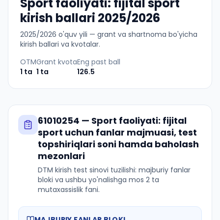
Sport faoliyati: fijital sport
kirish ballari 2025/2026
2025
/
2026
o'quv yili — grant va shartnoma bo'yicha
kirish ballari va kvotalar.
OTM
Grant kvota
Eng past ball
1
ta
1
ta
126.5
61010254
—
Sport faoliyati: fijital
sport
uchun fanlar majmuasi, test
topshiriqlari soni hamda baholash
mezonlari
DTM kirish test sinovi tuzilishi: majburiy fanlar
bloki va ushbu yo'nalishga mos 2 ta
mutaxassislik fani.
MAJBURIY FANLAR BLOKI