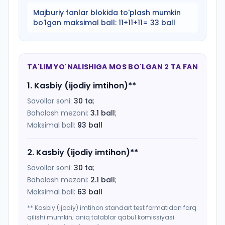
Majburiy fanlar blokida to'plash mumkin
bo'lgan maksimal ball:
11+11+11= 33 ball
TA'LIM YO'NALISHIGA MOS BO'LGAN 2 TA FAN
1
.
Kasbiy (ijodiy imtihon)
**
Savollar soni:
30
ta
;
Baholash mezoni:
3.1
ball
;
Maksimal ball:
93
ball
2
.
Kasbiy (ijodiy imtihon)
**
Savollar soni:
30
ta
;
Baholash mezoni:
2.1
ball
;
Maksimal ball:
63
ball
** Kasbiy (ijodiy) imtihon standart test formatidan farq
qilishi mumkin; aniq talablar qabul komissiyasi