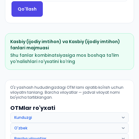
Qo'llash
Kasbiy (ijodiy imtihon)
va
Kasbiy (ijodiy imtihon)
fanlari majmuasi
Shu fanlar kombinatsiyasiga mos boshqa ta'lim
yo'nalishlari ro'yxatini ko'ring
Sport faoliyati: fijital sport: OTM lar bo'yicha kirish ba
O'z yashash hududingizdagi OTM larni ajratib ko'rish uchun
viloyatni tanlang. Barcha viloyatlar — jadval viloyat nomi
bo'yicha tartiblangan.
OTMlar ro'yxati