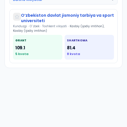
O‘zbekiston davlat jismoniy tarbiya va sport
universiteti
Kunduzgi
•
O`zbek
•
Toshkent viloyati
•
Kasbiy (ijodiy imtihon),
Kasbiy (ijodiy imtihon)
GRANT
SHARTNOMA
109.1
81.4
5
kvota
8
kvota