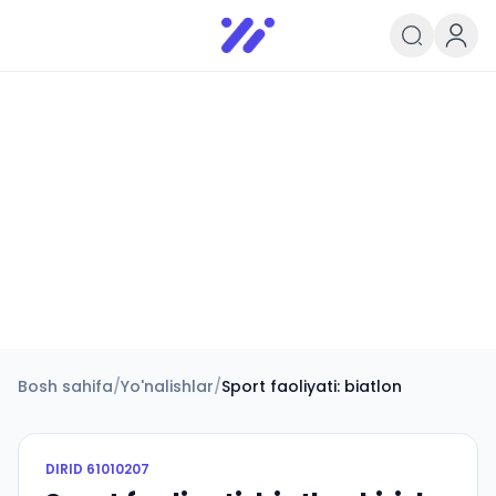
Infoedu
Ta&#039;lim xabarlari va yangili
Bosh sahifa
/
Yo'nalishlar
/
Sport faoliyati: biatlon
DIRID
61010207