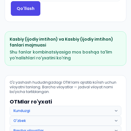
Qo'llash
Kasbiy (ijodiy imtihon)
va
Kasbiy (ijodiy imtihon)
fanlari majmuasi
Shu fanlar kombinatsiyasiga mos boshqa ta'lim
yo'nalishlari ro'yxatini ko'ring
Sport faoliyati: biatlon: OTM lar bo'yicha kirish ballari
O'z yashash hududingizdagi OTM larni ajratib ko'rish uchun
viloyatni tanlang. Barcha viloyatlar — jadval viloyat nomi
bo'yicha tartiblangan.
OTMlar ro'yxati