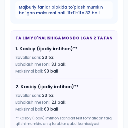
Majburiy fanlar blokida to'plash mumkin
bo'lgan maksimal ball:
11+11+11= 33 ball
TA'LIM YO'NALISHIGA MOS BO'LGAN 2 TA FAN
1
.
Kasbiy (ijodiy imtihon)
**
Savollar soni:
30
ta
;
Baholash mezoni:
3.1
ball
;
Maksimal ball:
93
ball
2
.
Kasbiy (ijodiy imtihon)
**
Savollar soni:
30
ta
;
Baholash mezoni:
2.1
ball
;
Maksimal ball:
63
ball
** Kasbiy (ijodiy) imtihon standart test formatidan farq
qilishi mumkin; aniq talablar qabul komissiyasi