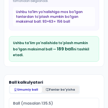
tomonidan belgilanadi.
Ushbu ta'lim yo'nalishiga mos bo'lgan
fanlardan to'plash mumkin bo'lgan
maksimal ball:
93+63= 156 ball
Ushbu ta'lim yo'nalishida to'plash mumkin
189
ball
bo'lgan maksimal ball —
ni tashkil
etadi.
Ball kalkulyatori
Umumiy ball
Fanlar bo'yicha