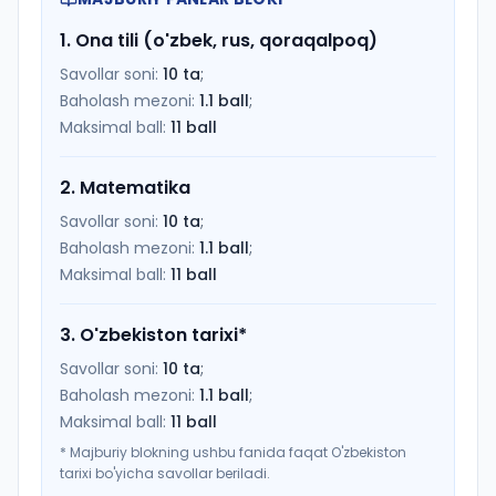
1
.
Ona tili (o'zbek, rus, qoraqalpoq)
Savollar soni:
10
ta
;
Baholash mezoni:
1.1
ball
;
Maksimal ball:
11
ball
2
.
Matematika
Savollar soni:
10
ta
;
Baholash mezoni:
1.1
ball
;
Maksimal ball:
11
ball
3
.
O'zbekiston tarixi
*
Savollar soni:
10
ta
;
Baholash mezoni:
1.1
ball
;
Maksimal ball:
11
ball
*
Majburiy blokning ushbu fanida faqat O'zbekiston
tarixi bo'yicha savollar beriladi.