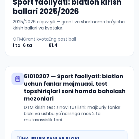
Sport faoliyati: biatlon kirish
ballari 2025/2026
2025
/
2026
o'quv yili — grant va shartnoma bo'yicha
kirish ballari va kvotalar.
OTM
Grant kvota
Eng past ball
1
ta
6
ta
81.4
61010207
—
Sport faoliyati: biatlon
uchun fanlar majmuasi, test
topshiriqlari soni hamda baholash
mezonlari
DTM kirish test sinovi tuzilishi: majburiy fanlar
bloki va ushbu yo'nalishga mos 2 ta
mutaxassislik fani.
MAJBURIY FANLAR BLOKI