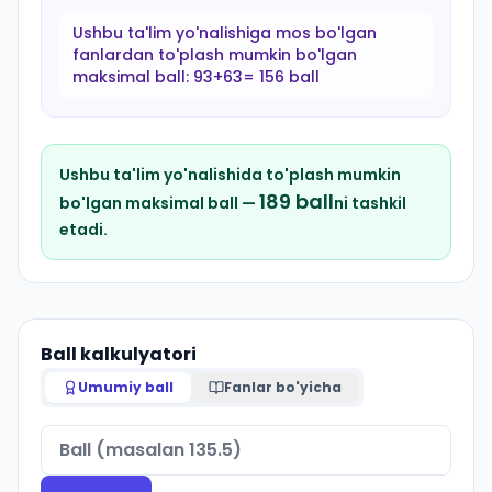
Ushbu ta'lim yo'nalishiga mos bo'lgan
fanlardan to'plash mumkin bo'lgan
maksimal ball:
93+63= 156 ball
Ushbu ta'lim yo'nalishida to'plash mumkin
189
ball
bo'lgan maksimal ball —
ni tashkil
etadi.
Ball kalkulyatori
Umumiy ball
Fanlar bo'yicha