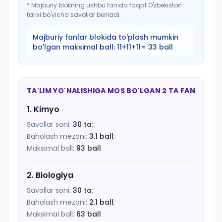
*
Majburiy blokning ushbu fanida faqat O'zbekiston
tarixi bo'yicha savollar beriladi.
Majburiy fanlar blokida to'plash mumkin
bo'lgan maksimal ball:
11+11+11= 33 ball
TA'LIM YO'NALISHIGA MOS BO'LGAN 2 TA FAN
1
.
Kimyo
Savollar soni:
30
ta
;
Baholash mezoni:
3.1
ball
;
Maksimal ball:
93
ball
2
.
Biologiya
Savollar soni:
30
ta
;
Baholash mezoni:
2.1
ball
;
Maksimal ball:
63
ball