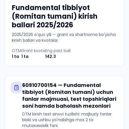
Fundamental tibbiyot
(Romitan tumani) kirish
ballari 2025/2026
2025
/
2026
o'quv yili — grant va shartnoma bo'yicha
kirish ballari va kvotalar.
OTM
Grant kvota
Eng past ball
1
ta
1
ta
142.3
60910700154
—
Fundamental
tibbiyot (Romitan tumani)
uchun
fanlar majmuasi, test topshiriqlari
soni hamda baholash mezonlari
DTM kirish test sinovi tuzilishi: majburiy fanlar
bloki va ushbu yo'nalishga mos 2 ta
mutaxassislik fani.