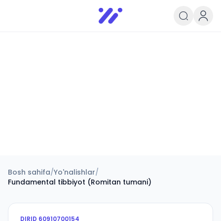
Infoedu
Ta&#039;lim xabarlari va yangili
Bosh sahifa
/
Yo'nalishlar
/
Fundamental tibbiyot (Romitan tumani)
DIRID
60910700154