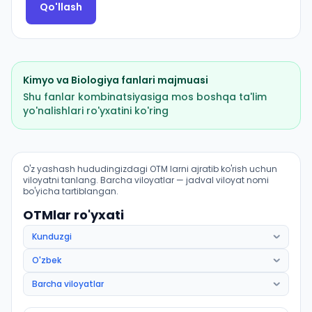
Qo'llash
Kimyo
va
Biologiya
fanlari majmuasi
Shu fanlar kombinatsiyasiga mos boshqa ta'lim
yo'nalishlari ro'yxatini ko'ring
Fundamental tibbiyot (Romitan tumani): OTM lar bo'yic
O'z yashash hududingizdagi OTM larni ajratib ko'rish uchun
viloyatni tanlang. Barcha viloyatlar — jadval viloyat nomi
bo'yicha tartiblangan.
OTMlar ro'yxati