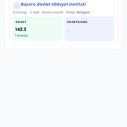
Buxoro davlat tibbiyot instituti
Kunduzgi
•
O`zbek
•
Buxoro viloyati
•
Kimyo, Biologiya
GRANT
SHARTNOMA
142.3
—
1
kvota